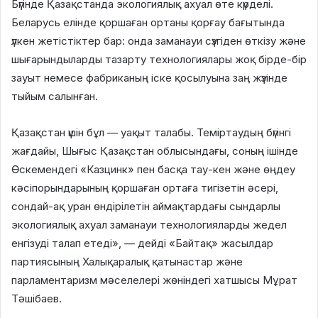
Бүгінде Қазақстанда экологиялық ахуал өте күрделі.
Беларусь елінде қоршаған ортаны қорғау бағытында
үлкен жетістіктер бар: онда заманауи сүзгіден өткізу және
шығарындыларды тазарту технологиялары жоқ бірде-бір
зауыт немесе фабриканың іске қосылуына заң жүзінде
тыйым салынған.
Қазақстан үшін бұл — уақыт талабы. Теміртаудың бүгінгі
жағдайы, Шығыс Қазақстан облысындағы, соның ішінде
Өскемендегі «Казцинк» пен басқа тау-кен және өңдеу
кәсіпорындарының қоршаған ортаға тигізетін әсері,
сондай-ақ уран өндірілетін аймақтардағы сындарлы
экологиялық ахуал заманауи технологияларды жедел
енгізуді талап етеді», — дейді «Байтақ» жасылдар
партиясының Халықаралық қатынастар және
парламентаризм мәселелері жөніндегі хатшысы Мұрат
Тәшібаев.