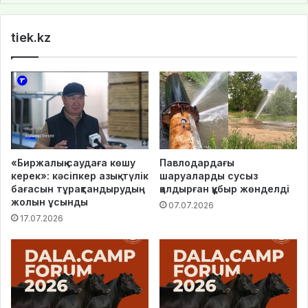
te
tiek.kz
«Биржалық саудаға көшу
Павлодардағы
керек»: кәсіпкер азық-түлік
шаруаларды сусыз
бағасын тұрақтандырудың
қалдырған құбыр жөнделді
жолын ұсынды
07.07.2026
17.07.2026