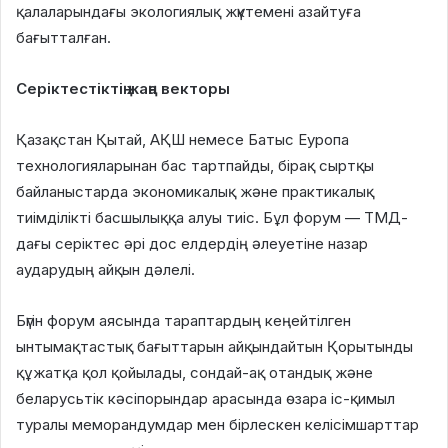
қалаларындағы экологиялық жүктемені азайтуға
бағытталған.
Серіктестіктің жаңа векторы
Қазақстан Қытай, АҚШ немесе Батыс Еуропа
технологияларынан бас тартпайды, бірақ сыртқы
байланыстарда экономикалық және практикалық
тиімділікті басшылыққа алуы тиіс. Бұл форум — ТМД-
дағы серіктес әрі дос елдердің әлеуетіне назар
аударудың айқын дәлелі.
Бүгін форум аясында тараптардың кеңейтілген
ынтымақтастық бағыттарын айқындайтын Қорытынды
құжатқа қол қойылады, сондай-ақ отандық және
беларусьтік кәсіпорындар арасында өзара іс-қимыл
туралы меморандумдар мен бірлескен келісімшарттар