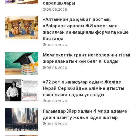
сарапшылары
06.08.2026
«Алтыннан да қымбат достық»:
«Balapan» арнасы ЖИ көмегімен
жасалған анимациялық форматқа көше
бастады
06.08.2026
Мемлекеттік грант иегерлерінің тізімі
жарияланатын күн белгілі болды
06.08.2026
«72 рет пышақ сұғар едім»: Желіде
Нұрай Серікбайдың өліміне қатысты
пікір жазған адам ұсталды
06.08.2026
Ғалымдар Жер халқын 4 млрд адамға
дейін азайту жолын іздеп жатыр
06.08.2026