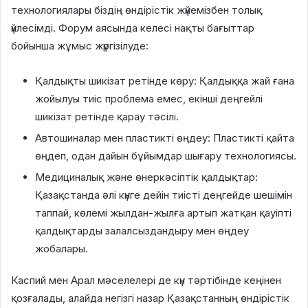
технологиялары біздің өндірістік жүйемізбен толық
үйлесімді. Форум аясында келесі нақты бағыттар
бойынша жұмыс жүргізілуде:
Қалдықты шикізат ретінде көру: Қалдыққа жай ғана
жойылуы тиіс проблема емес, екінші деңгейлі
шикізат ретінде қарау тәсілі.
Автошиналар мен пластикті өңдеу: Пластикті қайта
өңдеп, одан дайын бұйымдар шығару технологиясы.
Медициналық және өнеркәсіптік қалдықтар:
Қазақстанда әлі күнге дейін тиісті деңгейде шешімін
таппай, көлемі жылдан-жылға артып жатқан қауіпті
қалдықтарды залалсыздандыру мен өңдеу
жобалары.
Каспий мен Арал мәселелері де күн тәртібінде кеңінен
қозғалады, алайда негізгі назар Қазақстанның өндірістік