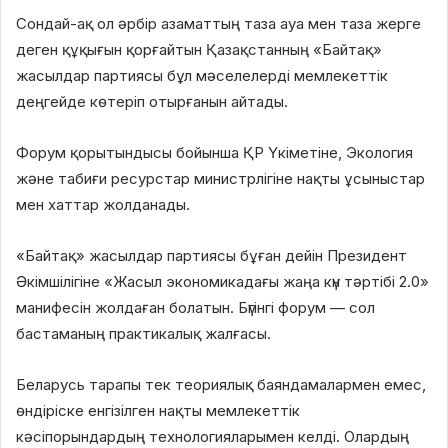
Сондай-ақ ол әрбір азаматтың таза ауа мен таза жерге
деген құқығын қорғайтын Қазақстанның «Байтақ»
жасылдар партиясы бұл мәселелерді мемлекеттік
деңгейде көтеріп отырғанын айтады.
Форум қорытындысы бойынша ҚР Үкіметіне, Экология
және табиғи ресурстар министрлігіне нақты ұсыныстар
мен хаттар жолданады.
«Байтақ» жасылдар партиясы бұған дейін Президент
Әкімшілігіне «Жасыл экономикадағы жаңа күн тәртібі 2.0»
манифесін жолдаған болатын. Бүгінгі форум — сол
бастаманың практикалық жалғасы.
Беларусь тарапы тек теориялық баяндамалармен емес,
өндіріске енгізілген нақты мемлекеттік
кәсіпорындардың технологияларымен келді. Олардың