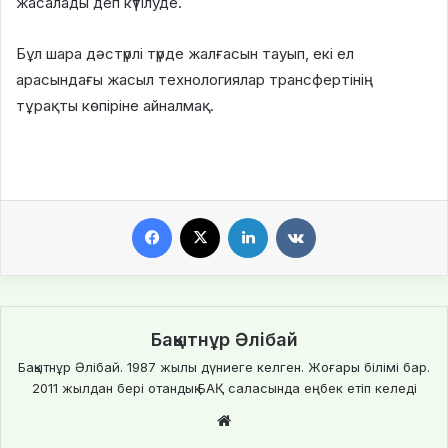
жасалады деп күтілуде.
Бұл шара дәстүрлі түрде жалғасын тауып, екі ел
арасындағы жасыл технологиялар трансфертінің
тұрақты көпіріне айналмақ.
Facebook
X
LinkedIn
VKontakte
Бақытнұр Әлібай
Бақытнұр Әлібай. 1987 жылы дүниеге келген. Жоғары білімі бар.
2011 жылдан бері отандық БАҚ саласында еңбек етіп келеді
We
bsi