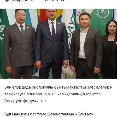
Бақытнұр Әлібай
15.06.2026
115
Бүгін елордада экологиялық ынтымақтастық мәселелерін
талқылауға арналған бірінші халықаралық Қазақстан-
Беларусь форумы өтті.
Бұл маңызды бастама Қазақстанның «Байтақ»