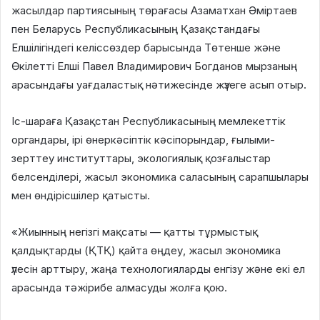
жасылдар партиясының төрағасы Азаматхан Әміртаев
пен Беларусь Республикасының Қазақстандағы
Елшілігіндегі келіссөздер барысында Төтенше және
Өкілетті Елші Павел Владимирович Богданов мырзаның
арасындағы уағдаластық нәтижесінде жүзеге асып отыр.
Іс-шараға Қазақстан Республикасының мемлекеттік
органдары, ірі өнеркәсіптік кәсіпорындар, ғылыми-
зерттеу институттары, экологиялық қозғалыстар
белсенділері, жасыл экономика саласының сарапшылары
мен өндірісшілер қатысты.
«Жиынның негізгі мақсаты — қатты тұрмыстық
қалдықтарды (ҚТҚ) қайта өңдеу, жасыл экономика
үлесін арттыру, жаңа технологияларды енгізу және екі ел
арасында тәжірибе алмасуды жолға қою.