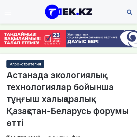
Мәзір
І
Агро-стратегия
Астанада экологиялық
технологиялар бойынша
тұңғыш халықаралық
Қазақстан-Беларусь форумы
өтті