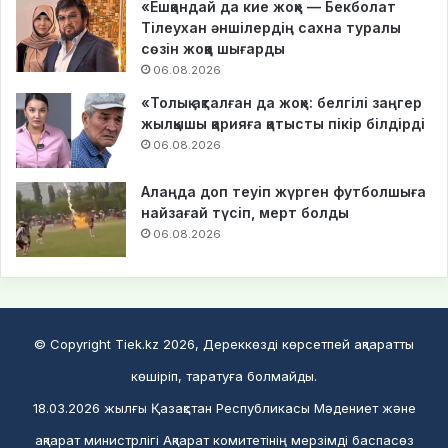
«Ешқандай да кие жоқ» — Бекболат
Тілеухан әншілердің сахна туралы
сөзін жоққа шығарды
06.08.2026
«Толық ақталған да жоқ»: белгілі заңгер
жылқышы қарияға қатысты пікір білдірді
06.08.2026
Алаңда доп теуіп жүрген футболшыға
найзағай түсіп, мерт болды
06.08.2026
© Copyright Tiek.kz 2026, Дереккөзді көрсетпей ақпаратты
көшіріп, таратуға болмайды.
18.03.2026 жылғы Қазақстан Республикасы Мәдениет және
ақпарат министрлігі Ақпарат комитетінің мерзімді баспасөз