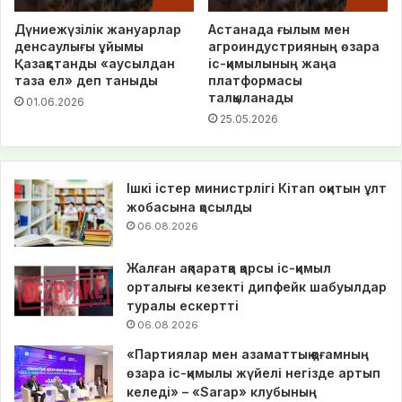
Дүниежүзілік жануарлар
Астанада ғылым мен
денсаулығы ұйымы
агроиндустрияның өзара
Қазақстанды «аусылдан
іс-қимылының жаңа
таза ел» деп таныды
платформасы
талқыланады
01.06.2026
25.05.2026
Ішкі істер министрлігі Кітап оқитын ұлт
жобасына қосылды
06.08.2026
Жалған ақпаратқа қарсы іс-қимыл
орталығы кезекті дипфейк шабуылдар
туралы ескертті
06.08.2026
«Партиялар мен азаматтық қоғамның
өзара іс-қимылы жүйелі негізде артып
келеді» – «Sarap» клубының