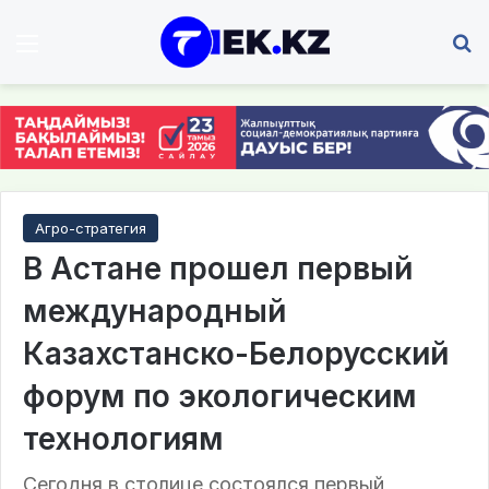
Мәзір
І
Агро-стратегия
В Астане прошел первый
международный
Казахстанско-Белорусский
форум по экологическим
технологиям
Сегодня в столице состоялся первый