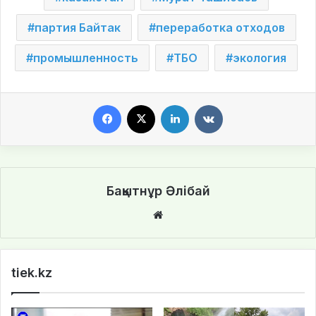
партия Байтак
переработка отходов
промышленность
ТБО
экология
Facebook
X
LinkedIn
VKontakte
Бақытнұр Әлібай
We
bsi
te
tiek.kz