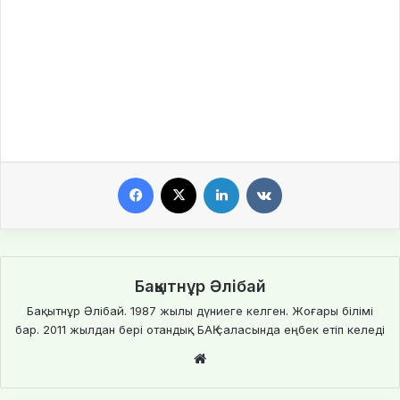
Facebook
X
LinkedIn
VKontakte
Бақытнұр Әлібай
Бақытнұр Әлібай. 1987 жылы дүниеге келген. Жоғары білімі
бар. 2011 жылдан бері отандық БАҚ саласында еңбек етіп келеді
We
bsi