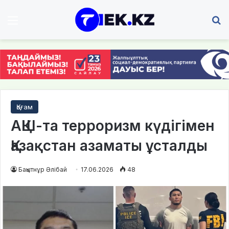
Мәзір
І
Қоғам
АҚШ-та терроризм күдігімен
Қазақстан азаматы ұсталды
Бақытнұр Әлібай
17.06.2026
48