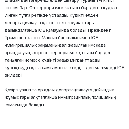
Еламан Балтагерейді елден шығару туралы түпкілікті
шешімі бар. Ол терроризмге қатысы бар деген күдікке
ілінген тұлға ретінде ұсталды. Күдікті елден
депортациялауға қатысты жол құжаттары
дайындалғанша ICE қамауында болады. Президент
Трамп пен хатшы Маллин басшылығымен ICE
иммиграциялық заңнаманың дәл жазылған нұсқада
орындалуын, әсіресе терроризмге қатысы бар деп
танылған немесе күдікті заңсыз мигранттарды
құрықтауды қатаң қамтамасыз етеді, – деп мәлімдеді ICE
өкілдері.
Қазіргі уақытта ер адам депортациялауға дайындық
жұмыстары аяқталғанша иммиграциялық полицияның
қамауында болады.