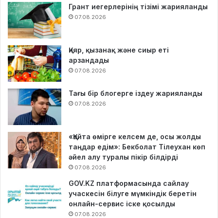
Грант иегерлерінің тізімі жарияланды
07.08.2026
Қияр, қызанақ және сиыр еті
арзандады
07.08.2026
Тағы бір блогерге іздеу жарияланды
07.08.2026
«Қайта өмірге келсем де, осы жолды
таңдар едім»: Бекболат Тілеухан көп
әйел алу туралы пікір білдірді
07.08.2026
GOV.KZ платформасында сайлау
учаскесін білуге мүмкіндік беретін
онлайн-сервис іске қосылды
07.08.2026