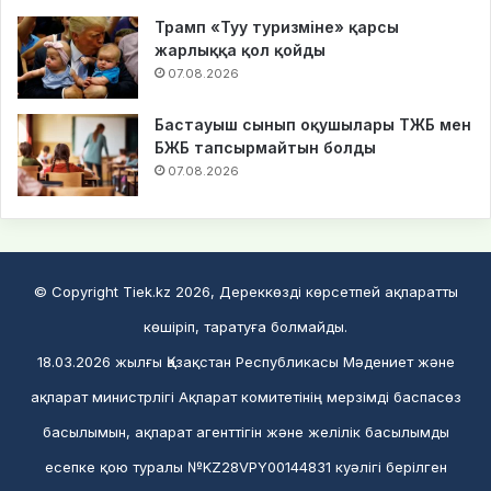
Трамп «Туу туризміне» қарсы
жарлыққа қол қойды
07.08.2026
Бастауыш сынып оқушылары ТЖБ мен
БЖБ тапсырмайтын болды
07.08.2026
© Copyright Tiek.kz 2026, Дереккөзді көрсетпей ақпаратты
көшіріп, таратуға болмайды.
18.03.2026 жылғы Қазақстан Республикасы Мәдениет және
ақпарат министрлігі Ақпарат комитетінің мерзімді баспасөз
басылымын, ақпарат агенттігін және желілік басылымды
есепке қою туралы №KZ28VPY00144831 куәлігі берілген