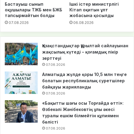
Бастауыш сынып
Ішкі істер министрлігі
оқушылары ТЖБ мен БЖБ
Кітап оқитын ұлт
тапсырмайтын болды
жобасына қосылды
07.08.2026
06.08.2026
Қазақстандықтар Құрылтай сайлауынан
жақсылық күтеді – қоғамдық пікір
зерттеуі
07.08.2026
Алматыда жүлде қоры 10,5 млн теңге
болатын республикалық суретшілер
байқауы жарияланды
07.08.2026
«Бақытты шағы осы Торғайда өтті»:
Өзбекәлі Жәнібековтің ұлы әкесі
туралы ешкім білмейтін құпиямен
бөлісті
07.08.2026