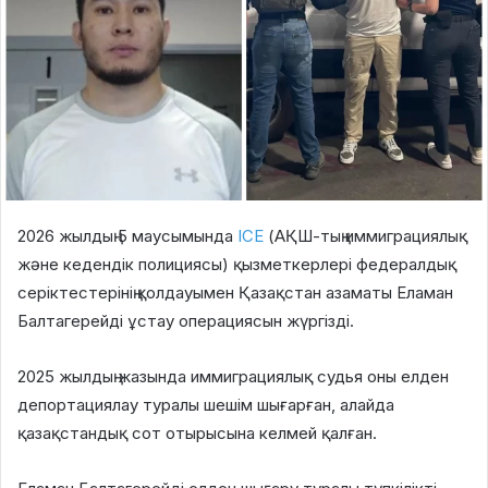
2026 жылдың 5 маусымында
ICE
(АҚШ-тың иммиграциялық
және кедендік полициясы) қызметкерлері федералдық
серіктестерінің қолдауымен Қазақстан азаматы Еламан
Балтагерейді ұстау операциясын жүргізді.
2025 жылдың жазында иммиграциялық судья оны елден
депортациялау туралы шешім шығарған, алайда
қазақстандық сот отырысына келмей қалған.