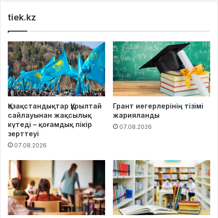
te
tiek.kz
Қазақстандықтар Құрылтай
Грант иегерлерінің тізімі
сайлауынан жақсылық
жарияланды
күтеді – қоғамдық пікір
07.08.2026
зерттеуі
07.08.2026