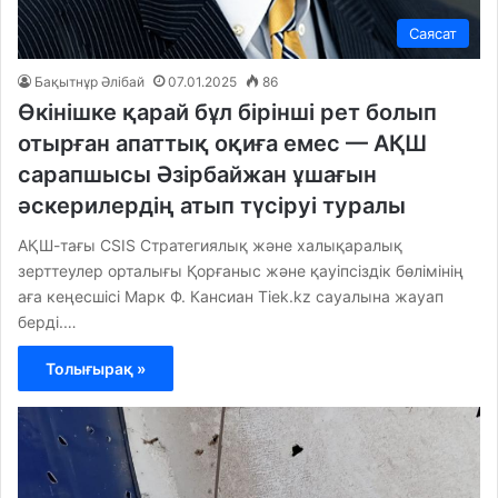
Саясат
Бақытнұр Әлібай
07.01.2025
86
Өкінішке қарай бұл бірінші рет болып
отырған апаттық оқиға емес — АҚШ
сарапшысы Әзірбайжан ұшағын
әскерилердің атып түсіруі туралы
АҚШ-тағы CSIS Стратегиялық және халықаралық
зерттеулер орталығы Қорғаныс және қауіпсіздік бөлімінің
аға кеңесшісі Марк Ф. Кансиан Tiek.kz сауалына жауап
берді.…
Толығырақ »