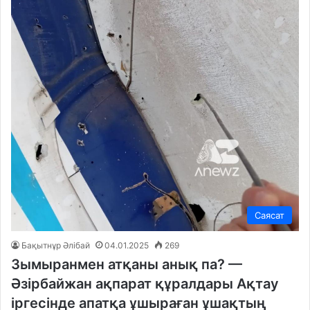
Саясат
Бақытнұр Әлібай
04.01.2025
269
Зымыранмен атқаны анық па? —
Әзірбайжан ақпарат құралдары Ақтау
іргесінде апатқа ұшыраған ұшақтың