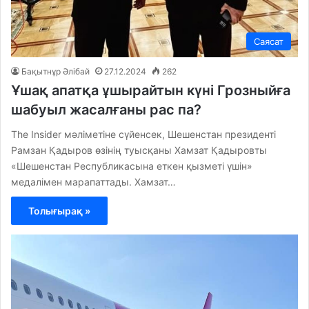
Саясат
Бақытнұр Әлібай
27.12.2024
262
Ұшақ апатқа ұшырайтын күні Грозныйға
шабуыл жасалғаны рас па?
The Insider мәліметіне сүйенсек, Шешенстан президенті
Рамзан Қадыров өзінің туысқаны Хамзат Қадыровты
«Шешенстан Республикасына еткен қызметі үшін»
медалімен марапаттады. Хамзат…
Толығырақ »