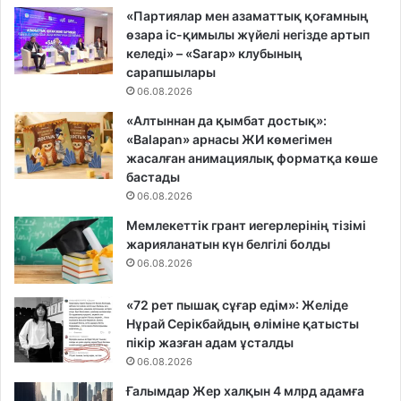
«Партиялар мен азаматтық қоғамның
өзара іс-қимылы жүйелі негізде артып
келеді» – «Sarap» клубының
сарапшылары
06.08.2026
«Алтыннан да қымбат достық»:
«Balapan» арнасы ЖИ көмегімен
жасалған анимациялық форматқа көше
бастады
06.08.2026
Мемлекеттік грант иегерлерінің тізімі
жарияланатын күн белгілі болды
06.08.2026
«72 рет пышақ сұғар едім»: Желіде
Нұрай Серікбайдың өліміне қатысты
пікір жазған адам ұсталды
06.08.2026
Ғалымдар Жер халқын 4 млрд адамға