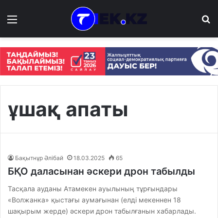
Мәзір
І
ұшақ апаты
Бақытнұр Әлібай
18.03.2025
65
БҚО даласынан әскери дрон табылды
Тасқала ауданы Атамекен ауылының тұрғындары
«Волжанка» қыстағы аумағынан (елді мекеннен 18
шақырым жерде) әскери дрон табылғанын хабарлады.