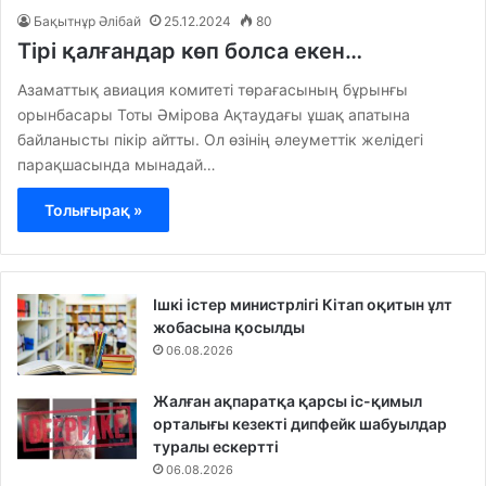
Бақытнұр Әлібай
25.12.2024
80
Тірі қалғандар көп болса екен…
Азаматтық авиация комитеті төрағасының бұрынғы
орынбасары Тоты Әмірова Ақтаудағы ұшақ апатына
байланысты пікір айтты. Ол өзінің әлеуметтік желідегі
парақшасында мынадай…
Толығырақ »
Ішкі істер министрлігі Кітап оқитын ұлт
жобасына қосылды
06.08.2026
Жалған ақпаратқа қарсы іс-қимыл
орталығы кезекті дипфейк шабуылдар
туралы ескертті
06.08.2026