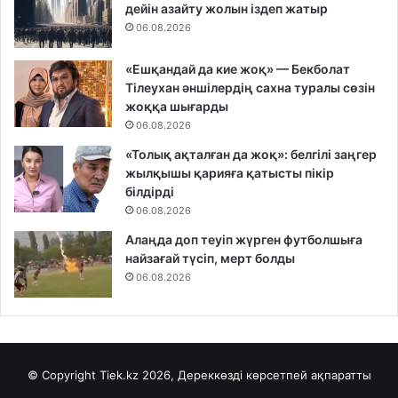
дейін азайту жолын іздеп жатыр
06.08.2026
«Ешқандай да кие жоқ» — Бекболат
Тілеухан әншілердің сахна туралы сөзін
жоққа шығарды
06.08.2026
«Толық ақталған да жоқ»: белгілі заңгер
жылқышы қарияға қатысты пікір
білдірді
06.08.2026
Алаңда доп теуіп жүрген футболшыға
найзағай түсіп, мерт болды
06.08.2026
© Copyright Tiek.kz 2026, Дереккөзді көрсетпей ақпаратты