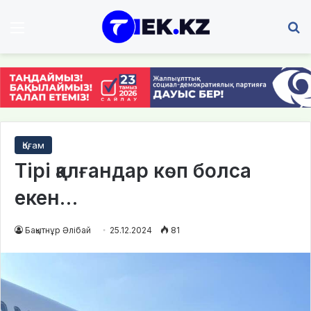
Мәзір
І
Қоғам
Тірі қалғандар көп болса
екен…
Бақытнұр Әлібай
25.12.2024
81