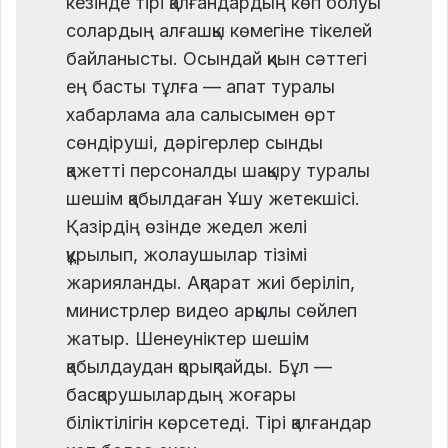
кезінде тірі қалғандардың көп болуы
солардың алғашқы көмегіне тікелей
байланысты. Осындай қиын сәттегі
ең басты тұлға — апат туралы
хабарлама ала салысымен өрт
сөндіруші, дәрігерлер сынды
қажетті персоналды шақыру туралы
шешім қабылдаған Ұшу жетекшісі.
Қазірдің өзінде жедел желі
құрылып, жолаушылар тізімі
жарияланды. Ақпарат жиі беріліп,
министрлер видео арқылы сөйлеп
жатыр. Шенеуніктер шешім
қабылдаудан қорықпайды. Бұл —
басқарушылардың жоғары
біліктілігін көрсетеді. Тірі қалғандар