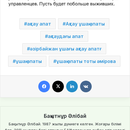
ақтау апат
Ақтау ұшақ апаты
ақтаудағы апат
әзірбайжан ұшағы ақтау апатғ
ұшақ апаты
ұшақ апаты тоты әмірова
Facebook
X
LinkedIn
VKontakte
Бақытнұр Әлібай
Бақытнұр Әлібай. 1987 жылы дүниеге келген. Жоғары білімі