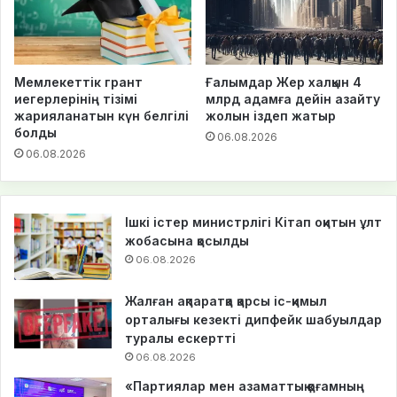
Мемлекеттік грант
Ғалымдар Жер халқын 4
иегерлерінің тізімі
млрд адамға дейін азайту
жарияланатын күн белгілі
жолын іздеп жатыр
болды
06.08.2026
06.08.2026
Ішкі істер министрлігі Кітап оқитын ұлт
жобасына қосылды
06.08.2026
Жалған ақпаратқа қарсы іс-қимыл
орталығы кезекті дипфейк шабуылдар
туралы ескертті
06.08.2026
«Партиялар мен азаматтық қоғамның