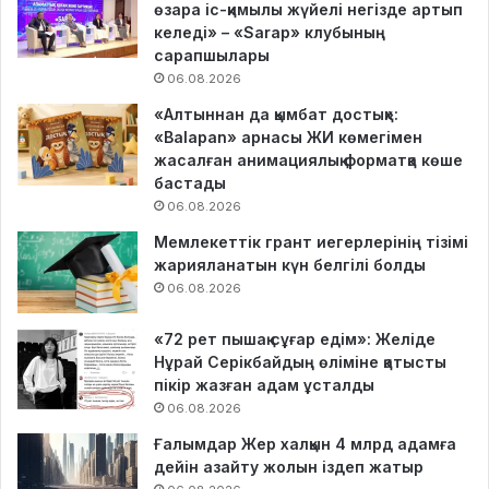
өзара іс-қимылы жүйелі негізде артып
келеді» – «Sarap» клубының
сарапшылары
06.08.2026
«Алтыннан да қымбат достық»:
«Balapan» арнасы ЖИ көмегімен
жасалған анимациялық форматқа көше
бастады
06.08.2026
Мемлекеттік грант иегерлерінің тізімі
жарияланатын күн белгілі болды
06.08.2026
«72 рет пышақ сұғар едім»: Желіде
Нұрай Серікбайдың өліміне қатысты
пікір жазған адам ұсталды
06.08.2026
Ғалымдар Жер халқын 4 млрд адамға
дейін азайту жолын іздеп жатыр