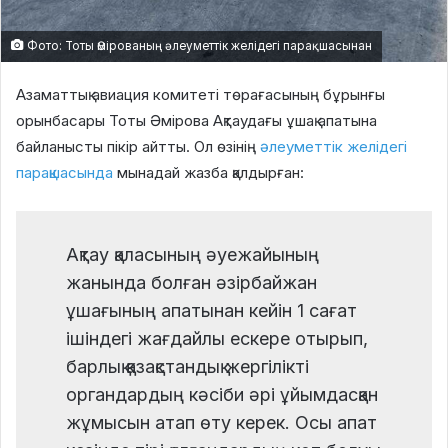
Фото: Тоты Әмірованың әлеуметтік желідегі парақшасынан
Азаматтық авиация комитеті төрағасының бұрынғы
орынбасары Тоты Әмірова Ақтаудағы ұшақ апатына
байланысты пікір айтты. Ол өзінің
әлеуметтік желідегі
парақшасында
мынадай жазба қалдырған:
Ақтау қаласының әуежайының
жанында болған әзірбайжан
ұшағының апатынан кейін 1 сағат
ішіндегі жағдайлы ескере отырып,
барлық қазақстандық жергілікті
органдардың кәсіби әрі ұйымдасқан
жұмысын атап өту керек. Осы апат