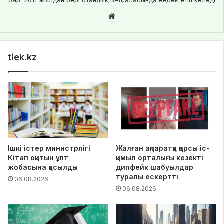
бар. 2011 жылдан бері отандық БАҚ саласында еңбек етіп келеді
Website
tiek.kz
Ішкі істер министрлігі
Жалған ақпаратқа қарсы іс-
Кітап оқитын ұлт
қимыл орталығы кезекті
жобасына қосылды
дипфейк шабуылдар
туралы ескертті
06.08.2026
06.08.2026