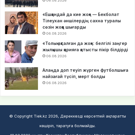
06.08.2026
«Ешқандай да кие жоқ» — Бекболат
Тілеухан әншілердің сахна туралы
сөзін жоққа шығарды
06.08.2026
«Толық ақталған да жоқ»: белгілі заңгер
жылқышы қарияға қатысты пікір білдірді
06.08.2026
Алаңда доп теуіп жүрген футболшыға
найзағай түсіп, мерт болды
06.08.2026
© Copyright Tiek.kz 2026, Дереккөзді көрсетпей ақпаратты
көшіріп, таратуға болмайды.