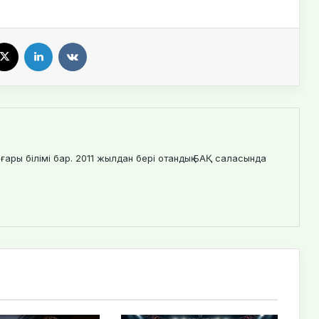
X
LinkedIn
VKontakte
ғары білімі бар. 2011 жылдан бері отандық БАҚ саласында