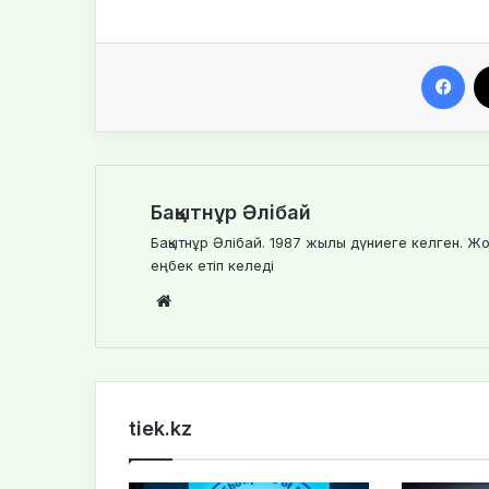
Facebook
Бақытнұр Әлібай
Бақытнұр Әлібай. 1987 жылы дүниеге келген. Жо
еңбек етіп келеді
We
bsi
te
tiek.kz