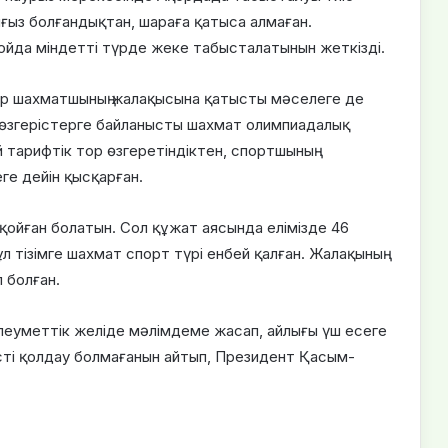
ғыз болғандықтан, шараға қатыса алмаған.
ойда міндетті түрде жеке табысталатынын жеткізді.
тр шахматшының жалақысына қатысты мәселеге де
 өзгерістерге байланысты шахмат олимпиадалық
й тарифтік тор өзгеретіндіктен, спортшының
ге дейін қысқарған.
қойған болатын. Сол құжат аясында елімізде 46
бұл тізімге шахмат спорт түрі енбей қалған. Жалақының
 болған.
леуметтік желіде мәлімдеме жасап, айлығы үш есеге
сті қолдау болмағанын айтып, Президент Қасым-