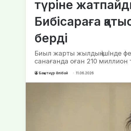
түріне жатпайд
Бибісараға қаты
берді
Биыл жарты жылдың ішінде фе
санағанда оған 210 миллион те
Бақытнұр Әлібай
11.06.2026