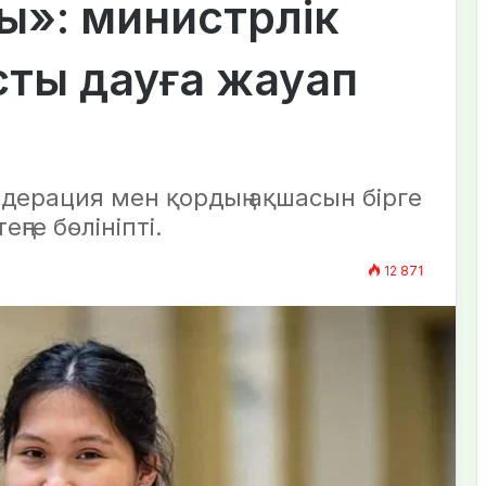
ы»: министрлік
сты дауға жауап
дерация мен қордың ақшасын бірге
ңге бөлініпті.
12 871