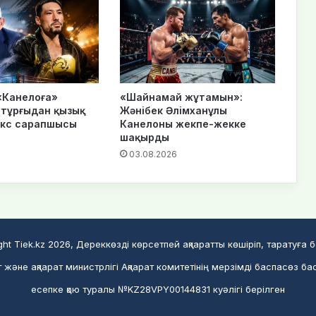
«Канелоға»
«Шайнамай жұтамын»:
тұрғыдан қызық
Жәнібек Әлімханұлы
окс сарапшысы
Канелоны жекпе-жекке
шақырды
6
03.08.2026
ght Tiek.kz 2026, Дереккөзді көрсетпей ақпаратты көшіріп, таратуға 
және ақпарат министрлігі Ақпарат комитетінің мерзімді баспасөз ба
есепке қою туралы №KZ28VPY00144831 куәлігі берілген