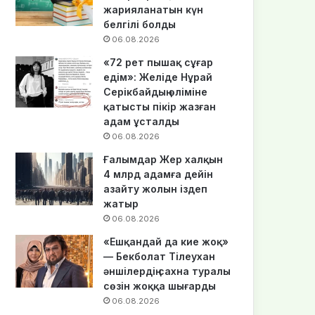
жарияланатын күн
белгілі болды
06.08.2026
«72 рет пышақ сұғар
едім»: Желіде Нұрай
Серікбайдың өліміне
қатысты пікір жазған
адам ұсталды
06.08.2026
Ғалымдар Жер халқын
4 млрд адамға дейін
азайту жолын іздеп
жатыр
06.08.2026
«Ешқандай да кие жоқ»
— Бекболат Тілеухан
әншілердің сахна туралы
сөзін жоққа шығарды
06.08.2026