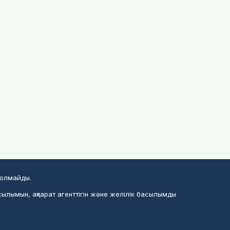
болмайды.
сылымын, ақпарат агенттігін және желілік басылымды