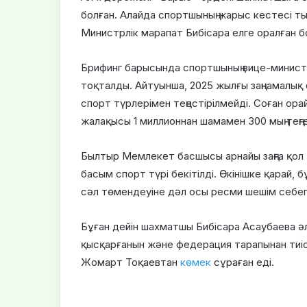
болған. Алайда спортшының жарыс кестесі ты
Министрлік марапат Бибісара елге оралған б
Брифинг барысында спортшының вице-минис
тоқталды. Айтуынша, 2025 жылғы заңнамалық
спорт түрлерімен теңестірілмейді. Соған ора
жалақысы 1 миллионнан шамамен 300 мың теңге
Былтыр Мемлекет басшысы арнайы заңға қол 
басым спорт түрі бекітілді. Өкінішке қарай, 
сәл төмендеуіне дәл осы ресми шешім себеп
Бұған дейін шахматшы Бибісара Асаубаева ә
қысқарғанын және федерация тарапынан тиі
Жомарт Тоқаевтан
көмек
сұраған еді.