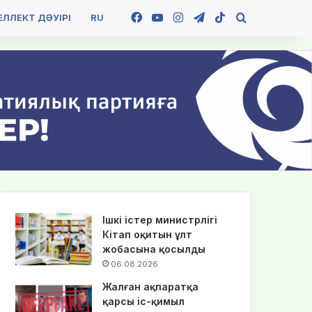
Facebook
YouTube
Instagram
Telegram
TikTok
Іздеу
ЛЛЕКТ ДӘУІРІ
RU
Ішкі істер министрлігі
Кітап оқитын ұлт
жобасына қосылды
06.08.2026
Жалған ақпаратқа
қарсы іс-қимыл