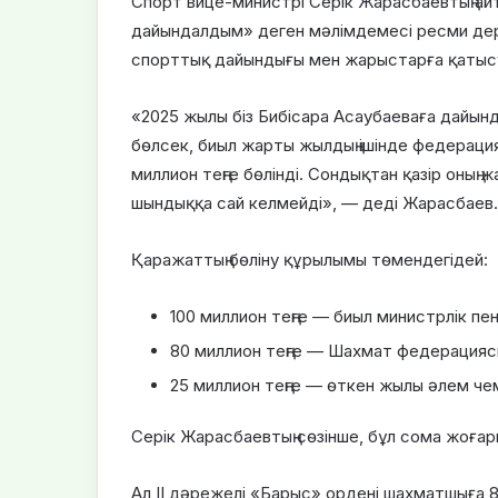
Спорт вице-министрі Серік Жарасбаевтың ай
дайындалдым» деген мәлімдемесі ресми дере
спорттық дайындығы мен жарыстарға қатысу
«2025 жылы біз Бибісара Асаубаеваға дайын
бөлсек, биыл жарты жылдың ішінде федерация
миллион теңге бөлінді. Сондықтан қазір оны
шындыққа сай келмейді», — деді Жарасбаев.
Қаражаттың бөліну құрылымы төмендегідей:
100 миллион теңге — биыл министрлік пе
80 миллион теңге — Шахмат федерацияс
25 миллион теңге — өткен жылы әлем че
Серік Жарасбаевтың сөзінше, бұл сома жоғар
Ал ІІ дәрежелі «Барыс» ордені шахматшыға 