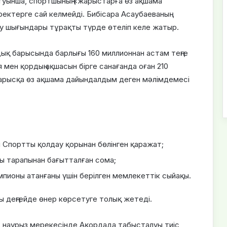
туынша, спортшының «жарыстарға өз ақшама
ктерге сай келмейді. Бибісара Асаубаеваның
 шығындары тұрақты түрде өтеліп келе жатыр.
дық барысында барлығы 160 миллионнан астам теңге
 мен қордың ақшасын бірге санағанда оған 210
ң жарысқа өз ақшама дайындалдым деген мәлімдемесі
н Спортты қолдау қорынан бөлінген қаражат;
ы тарапынан бағытталған сома;
мпионы атанғаны үшін берілген мемлекеттік сыйақы.
ы деңгейде өнер көрсетуге толық жетеді.
8 наурыз мерекесінде Ақордада табысталуы тиіс