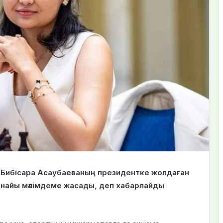
ы Бибісара Асаубаеваның президентке жолдаған
арнайы мәлімдеме жасады, деп хабарлайды