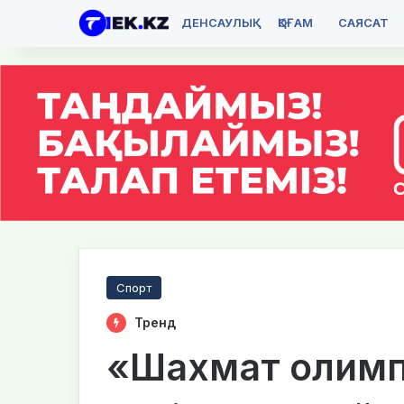
ДЕНСАУЛЫҚ
ҚОҒАМ
САЯСАТ
Спорт
Тренд
«Шахмат олимп