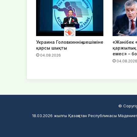
Украина Головкиннің шешіміне
«Жәнібек 
қарсы шықты
қаржылық 
емес» – б
04.08.2026
04.08.202
© Copyri
18.03.2026 жылғы Қазақстан Республикасы Мәдениет 