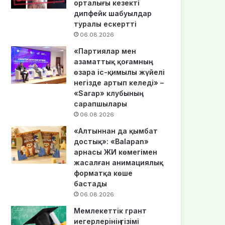
орталығы кезекті
дипфейк шабуылдар
туралы ескертті
06.08.2026
«Партиялар мен
азаматтық қоғамның
өзара іс-қимылы жүйелі
негізде артып келеді» –
«Sarap» клубының
сарапшылары
06.08.2026
«Алтыннан да қымбат
достық»: «Balapan»
арнасы ЖИ көмегімен
жасалған анимациялық
форматқа көше
бастады
06.08.2026
Мемлекеттік грант
иегерлерінің тізімі