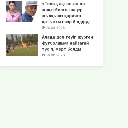
«Толық ақталған да
жоқ»: белгілі заңгер
жылқышы қарияға
қатысты пікір білдірді
06.08.2026
Алаңда доп теуіп жүрген
футболшыға найзағай
түсіп, мерт болды
06.08.2026