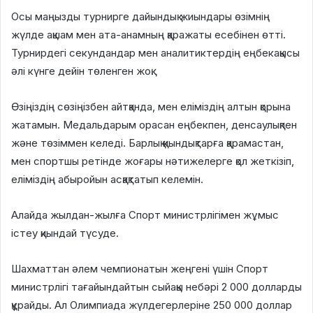
Осы маңызды турнирге дайындық жиындары өзімнің
жүлде ақшам мен ата-анамның қаражаты есебінен өтті.
Турнирдегі секундандар мен аналитиктердің еңбекақысы
әлі күнге дейін төленген жоқ.
Өзіңіздің сөзіңізбен айтқанда, мен еліміздің алтын қорына
жатамын. Медальдарым орасан еңбекпен, денсаулықпен
және төзіммен келеді. Барлық қиындықтарға қарамастан,
мен спортшы ретінде жоғары нәтижелерге қол жеткізіп,
еліміздің абыройын асқақтатып келемін.
Алайда жылдан-жылға Спорт министрлігімен жұмыс
істеу қиындай түсуде.
Шахматтан әлем чемпионатын жеңгені үшін Спорт
министрлігі тағайындайтын сыйақы небәрі 2 000 долларды
құрайды. Ал Олимпиада жүлдегерлеріне 250 000 доллар