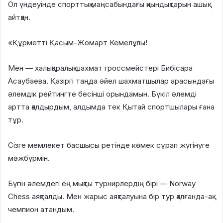
Ол үндеуінде спорттық маңсабындағы қиындықтарын ашық
айтқан.
«Құрметті Қасым-Жомарт Кемелұлы!
Мен — халықаралық шахмат гроссмейстері Бибісара
Асаубаева. Қазіргі таңда әйел шахматшылар арасындағы
әлемдік рейтингте бесінші орындамын. Бүкіл әлемді
артта қалдырдым, алдымда тек Қытай спортшылары ғана
тұр.
Сізге мемлекет басшысы ретінде көмек сұрап жүгінуге
мәжбүрмін.
Бүгін әлемдегі ең мықты турнирлердің бірі — Norway
Chess аяқталды. Мен жарыс аяқталуына бір тур қалғанда-ақ
чемпион атандым.