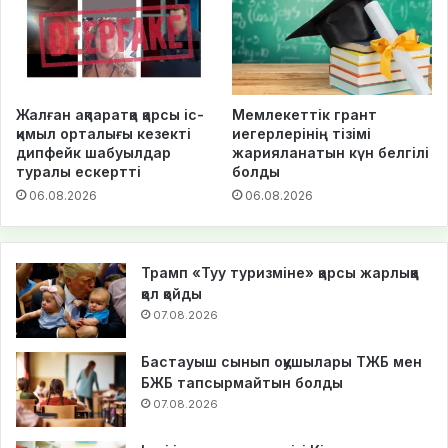
Жалған ақпаратқа қарсы іс-
Мемлекеттік грант
қимыл орталығы кезекті
иегерлерінің тізімі
дипфейк шабуылдар
жарияланатын күн белгілі
туралы ескертті
болды
06.08.2026
06.08.2026
Трамп «Туу туризміне» қарсы жарлыққа
қол қойды
07.08.2026
Бастауыш сынып оқушылары ТЖБ мен
БЖБ тапсырмайтын болды
07.08.2026