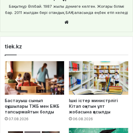
Бақытнұр Әлібай. 1987 жылы дүниеге келген. Жоғары білімі
бар. 2011 жылдан бері отандық БАҚ саласында еңбек етіп келеді
We
bsi
te
tiek.kz
Бастауыш сынып
Ішкі істер министрлігі
оқушылары ТЖБ мен БЖБ
Кітап оқитын ұлт
тапсырмайтын болды
жобасына қосылды
07.08.2026
06.08.2026