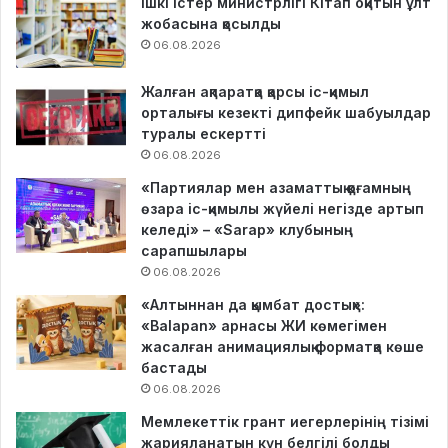
Ішкі істер министрлігі Кітап оқитын ұлт
жобасына қосылды
06.08.2026
Жалған ақпаратқа қарсы іс-қимыл
орталығы кезекті дипфейк шабуылдар
туралы ескертті
06.08.2026
«Партиялар мен азаматтық қоғамның
өзара іс-қимылы жүйелі негізде артып
келеді» – «Sarap» клубының
сарапшылары
06.08.2026
«Алтыннан да қымбат достық»:
«Balapan» арнасы ЖИ көмегімен
жасалған анимациялық форматқа көше
бастады
06.08.2026
Мемлекеттік грант иегерлерінің тізімі
жарияланатын күн белгілі болды