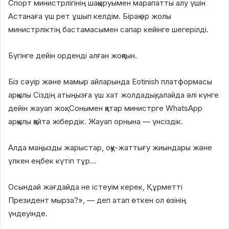
Спорт министрлігінің шақыруымен марапатты алу үшін
Астанаға үш рет ұшып келдім. Бірақ әр жолы
министрліктің бастамасымен сапар кейінге шегерілді.
Бүгінге дейін орденді алған жоқпын.
Біз сәуір және мамыр айларында Eotinish платформасы
арқылы Сіздің атыңызға үш хат жолдадық, алайда әлі күнге
дейін жауап жоқ. Сонымен қатар министрге WhatsApp
арқылы қайта жібердік. Жауап орнына — үнсіздік.
Алда маңызды жарыстар, оқу-жаттығу жиындары және
үлкен еңбек күтіп тұр…
Осындай жағдайда не істеуім керек, Құрметті
Президент мырза?», — деп атап өткен ол өзінің
үндеуінде.