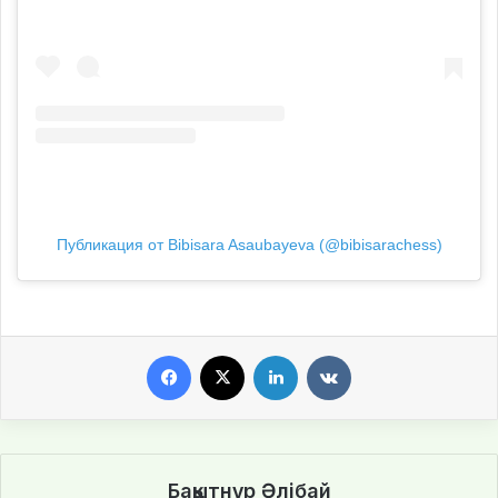
Публикация от Bibisara Asaubayeva (@bibisarachess)
Facebook
X
LinkedIn
VKontakte
Бақытнұр Әлібай