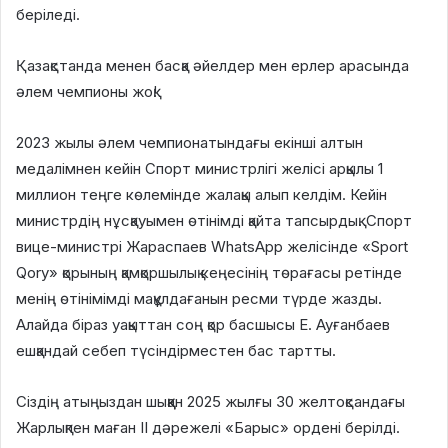
беріледі.
Қазақстанда менен басқа әйелдер мен ерлер арасында
әлем чемпионы жоқ!
2023 жылы әлем чемпионатындағы екінші алтын
медалімнен кейін Спорт министрлігі желісі арқылы 1
миллион теңге көлемінде жалақы алып келдім. Кейін
министрдің нұсқауымен өтінімді қайта тапсырдық. Спорт
вице-министрі Жараспаев WhatsApp желісінде «Sport
Qory» қорының қамқоршылық кеңесінің төрағасы ретінде
менің өтінімімді мақұлдағанын ресми түрде жазды.
Алайда біраз уақыттан соң қор басшысы Е. Ауғанбаев
ешқандай себеп түсіндірместен бас тартты.
Сіздің атыңыздан шыққан 2025 жылғы 30 желтоқсандағы
Жарлықпен маған II дәрежелі «Барыс» ордені берілді.