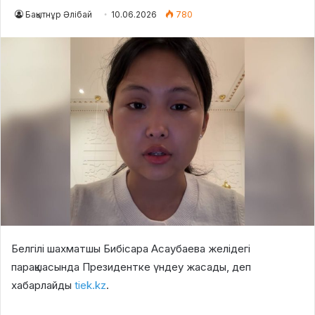
Бақытнұр Әлібай
10.06.2026
780
Белгілі шахматшы Бибісара Асаубаева желідегі
парақшасында Президентке үндеу жасады, деп
хабарлайды
tiek.kz
.