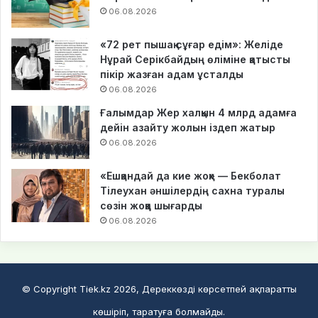
06.08.2026
«72 рет пышақ сұғар едім»: Желіде
Нұрай Серікбайдың өліміне қатысты
пікір жазған адам ұсталды
06.08.2026
Ғалымдар Жер халқын 4 млрд адамға
дейін азайту жолын іздеп жатыр
06.08.2026
«Ешқандай да кие жоқ» — Бекболат
Тілеухан әншілердің сахна туралы
сөзін жоққа шығарды
06.08.2026
© Copyright Tiek.kz 2026, Дереккөзді көрсетпей ақпаратты
көшіріп, таратуға болмайды.