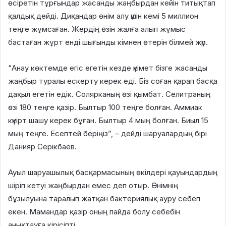
өсіретін тұрғындар жасанды жаңбырдан кейін титықтап
қалдық дейді. Диқандар өнім алу үшін кемі 5 миллион
теңге жұмсаған. Жердің өзін жалға алып жұмыс
бастаған жұрт енді шығынды кімнен өтерін білмей жүр.
“Анау көктемде егіс егетін кезде үкімет бізге жасанды
жаңбыр туралы ескерту керек еді. Біз соған қарап басқа
дақыл егетін едік. Солярканың өзі қымбат. Селитраның
өзі 180 теңге қазір. Былтыр 100 теңге болған. Аммиак
күкірт шашу керек бұған. Былтыр 4 мың болған. Биыл 15
мың теңге. Есептей беріңіз”, – дейді шаруалардың бірі
Данияр Серікбаев.
Ауыл шаруашылық басқармасының өкілдері қауындардың
шіріп кетуі жаңбырдан емес деп отыр. Өнімнің
бұзылуына таралып жатқан бактериялық ауру себеп
екен. Мамандар қазір оның пайда болу себебін
анықтауға кірісіпті.