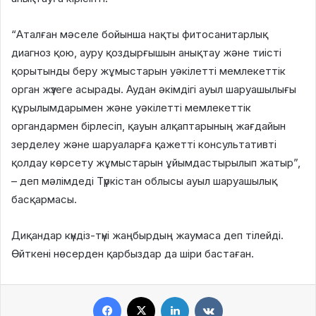
“Аталған мәселе бойынша нақты фитосанитарлық
диагноз қою, ауру қоздырғышын анықтау және тиісті
қорытынды беру жұмыстарын уәкілетті мемлекеттік
орган жүзеге асырады. Аудан әкімдігі ауыл шаруашылығы
құрылымдарымен және уәкілетті мемлекеттік
органдармен бірлесіп, қауын алқаптарының жағдайын
зерделеу және шаруаларға қажетті консультативті
қолдау көрсету жұмыстарын ұйымдастырылып жатыр”,
– деп мәлімдеді Түркістан облысы ауыл шаруашылық
басқармасы.
Диқандар күндіз-түні жаңбырдың жаумаса деп тілейді.
Өйткені нөсерден қарбыздар да шіри бастаған.
Facebook
X
LinkedIn
VKontakte