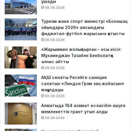
ұшады
08.08.2026
Туризм және спорт министрі «Болашақ
ойындары 2026» аясындағы
фиджитал-футбол жарысына қатысты
08.08.2026
«Жарыммен жолықтырған – осы кісі»:
Мұхамеджан Тазабек Бекболатқа
алғыс айтты
08.08.2026
АҚШ сенаты Ресейге санкция
салатын «Линдси Грэм заң жобасын»
мақұлдады
08.08.2026
Алматыда 164 азамат өз кәсібін ашуға
мемлекеттік грант ұтып алды
08.08.2026