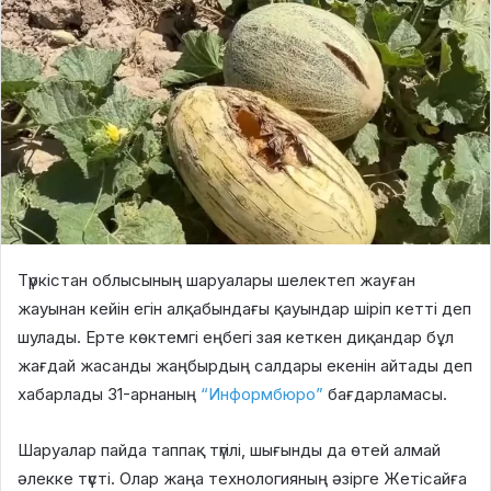
Түркістан облысының шаруалары шелектеп жауған
жауынан кейін егін алқабындағы қауындар шіріп кетті деп
шулады. Ерте көктемгі еңбегі зая кеткен диқандар бұл
жағдай жасанды жаңбырдың салдары екенін айтады деп
хабарлады 31-арнаның
“Информбюро”
бағдарламасы.
Шаруалар пайда таппақ түгілі, шығынды да өтей алмай
әлекке түсті. Олар жаңа технологияның әзірге Жетісайға