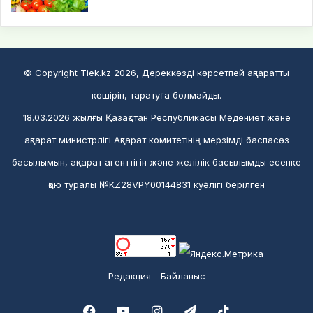
© Copyright Tiek.kz 2026, Дереккөзді көрсетпей ақпаратты
көшіріп, таратуға болмайды.
18.03.2026 жылғы Қазақстан Республикасы Мәдениет және
ақпарат министрлігі Ақпарат комитетінің мерзімді баспасөз
басылымын, ақпарат агенттігін және желілік басылымды есепке
қою туралы №KZ28VPY00144831 куәлігі берілген
Редакция
Байланыс
Facebook
YouTube
Instagram
Telegram
TikTok