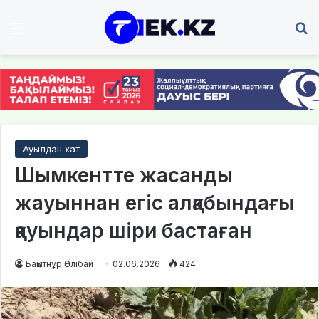
Мәзір
І
Ауылдан хат
Шымкентте жасанды
жауыннан егіс алқабындағы
қауындар шіри бастаған
Бақытнұр Әлібай
02.06.2026
424