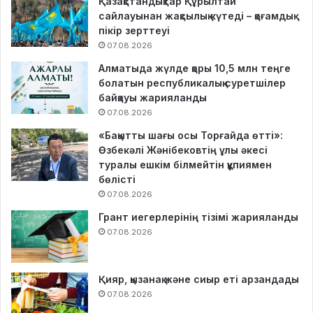
Қазақстандықтар Құрылтай
сайлауынан жақсылық күтеді – қоғамдық
пікір зерттеуі
07.08.2026
Алматыда жүлде қоры 10,5 млн теңге
болатын республикалық суретшілер
байқауы жарияланды
07.08.2026
«Бақытты шағы осы Торғайда өтті»:
Өзбекәлі Жәнібековтің ұлы әкесі
туралы ешкім білмейтін құпиямен
бөлісті
07.08.2026
Грант иегерлерінің тізімі жарияланды
07.08.2026
Қияр, қызанақ және сиыр еті арзандады
07.08.2026