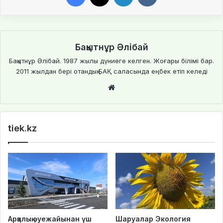
Бақытнұр Әлібай
Бақытнұр Әлібай. 1987 жылы дүниеге келген. Жоғары білімі бар.
2011 жылдан бері отандық БАҚ саласында еңбек етіп келеді
We
bsi
te
tiek.kz
Арқалық әуежайынан үш
Шаруалар Экология