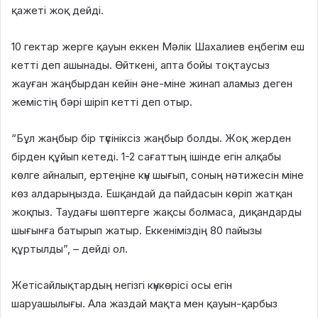
қажеті жоқ дейді.
10 гектар жерге қауын еккен Мәлік Шахалиев еңбегім еш
кетті деп ашынады. Өйткені, апта бойы тоқтаусыз
жауған жаңбырдан кейін әне-міне жинап аламыз деген
жемістің бәрі шіріп кетті деп отыр.
“Бұл жаңбыр бір түсініксіз жаңбыр болды. Жоқ жерден
бірден құйып кетеді. 1-2 сағаттың ішінде егін алқабы
көлге айналып, ертеңіне күн шығып, соның нәтижесін міне
көз алдарыңызда. Ешқандай да пайдасын көріп жатқан
жоқпыз. Таудағы шөптерге жақсы болмаса, диқандарды
шығынға батырып жатыр. Еккеніміздің 80 пайызы
құртылды”, – дейді ол.
Жетісайлықтардың негізгі күнкөрісі осы егін
шаруашылығы. Ала жаздай мақта мен қауын-қарбыз