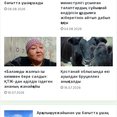
бағытта ұшақ ұшады
министрлігі ұсынған
талаптардың сұйық май
08.08.2026
өндірісін құрдымға
жіберетінін айтып дабыл
қақты
04.08.2026
«Баламды жалғыз іш
Қостанай облысында екі
киіммен бере салды»:
ауылдан бруцеллез
ҚТЖ-дан әділдік іздеген
анықталды
ананың жанайқайы
16.07.2026
16.07.2026
Арқалық әуежайынан үш бағытта ұшақ