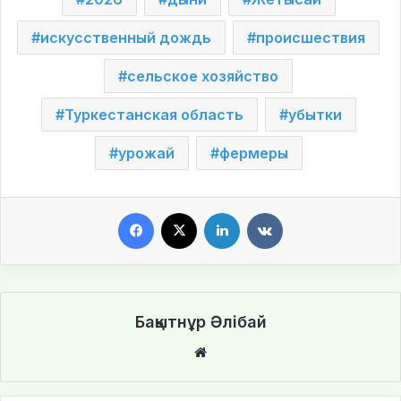
искусственный дождь
происшествия
сельское хозяйство
Туркестанская область
убытки
урожай
фермеры
Facebook
X
LinkedIn
VKontakte
Бақытнұр Әлібай
We
bsi
te