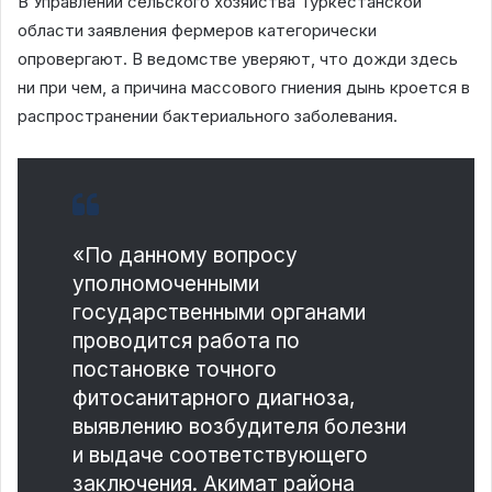
В Управлении сельского хозяйства Туркестанской
области заявления фермеров категорически
опровергают. В ведомстве уверяют, что дожди здесь
ни при чем, а причина массового гниения дынь кроется в
распространении бактериального заболевания.
«По данному вопросу
уполномоченными
государственными органами
проводится работа по
постановке точного
фитосанитарного диагноза,
выявлению возбудителя болезни
и выдаче соответствующего
заключения. Акимат района