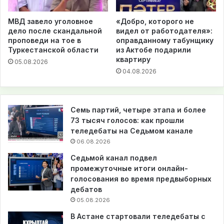
МВД завело уголовное
«Добро, которого не
дело после скандальной
видел от работодателя»:
проповеди на тое в
оправданному табунщику
Туркестанской области
из Актобе подарили
квартиру
05.08.2026
04.08.2026
Семь партий, четыре этапа и более
73 тысяч голосов: как прошли
теледебаты на Седьмом канале
06.08.2026
Седьмой канал подвел
промежуточные итоги онлайн-
голосования во время предвыборных
дебатов
05.08.2026
В Астане стартовали теледебаты с