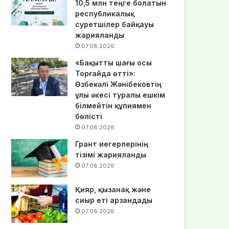
10,5 млн теңге болатын
республикалық
суретшілер байқауы
жарияланды
07.08.2026
«Бақытты шағы осы
Торғайда өтті»:
Өзбекәлі Жәнібековтің
ұлы әкесі туралы ешкім
білмейтін құпиямен
бөлісті
07.08.2026
Грант иегерлерінің
тізімі жарияланды
07.08.2026
Қияр, қызанақ және
сиыр еті арзандады
07.08.2026