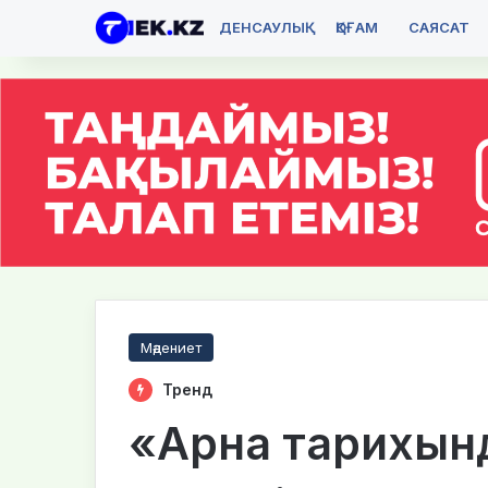
ДЕНСАУЛЫҚ
ҚОҒАМ
САЯСАТ
Мәдениет
Тренд
«Арна тарихын