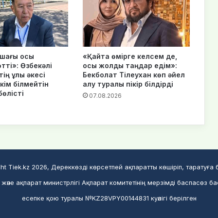
шағы осы
«Қайта өмірге келсем де,
тті»: Өзбекәлі
осы жолды таңдар едім»:
ің ұлы әкесі
Бекболат Тілеухан көп әйел
кім білмейтін
алу туралы пікір білдірді
бөлісті
07.08.2026
ht Tiek.kz 2026, Дереккөзді көрсетпей ақпаратты көшіріп, таратуға
және ақпарат министрлігі Ақпарат комитетінің мерзімді баспасөз ба
есепке қою туралы №KZ28VPY00144831 куәлігі берілген