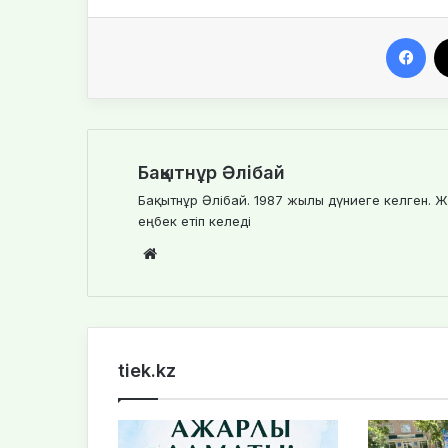
Facebook
Бақытнұр Әлібай
Бақытнұр Әлібай. 1987 жылы дүниеге келген. Ж
еңбек етіп келеді
We
bsi
te
tiek.kz