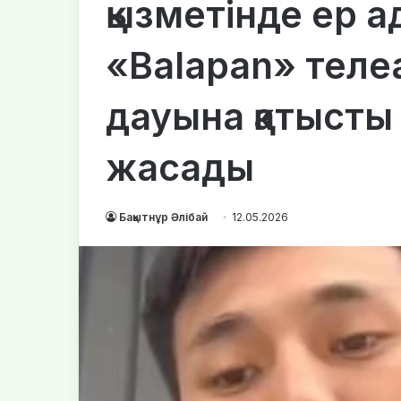
қызметінде ер 
«Balapan» теле
дауына қатысты
жасады
Бақытнұр Әлібай
12.05.2026