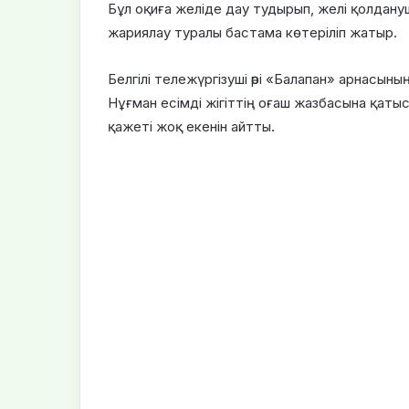
Бұл оқиға желіде дау тудырып, желі қолдан
жариялау туралы бастама көтеріліп жатыр.
Белгілі тележүргізуші әрі «Балапан» арнасын
Нұғман есімді жігіттің оғаш жазбасына қатыст
қажеті жоқ екенін айтты.