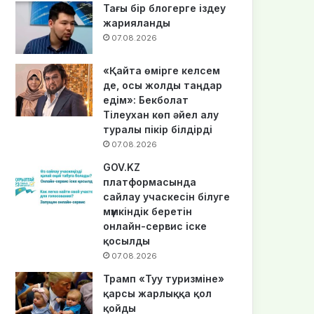
Тағы бір блогерге іздеу
жарияланды
07.08.2026
«Қайта өмірге келсем
де, осы жолды таңдар
едім»: Бекболат
Тілеухан көп әйел алу
туралы пікір білдірді
07.08.2026
GOV.KZ
платформасында
сайлау учаскесін білуге
мүмкіндік беретін
онлайн-сервис іске
қосылды
07.08.2026
Трамп «Туу туризміне»
қарсы жарлыққа қол
қойды