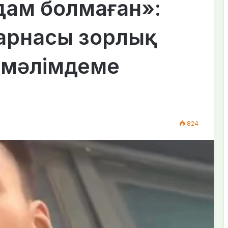
адам болмаған»:
арнасы зорлық
 мәлімдеме
824