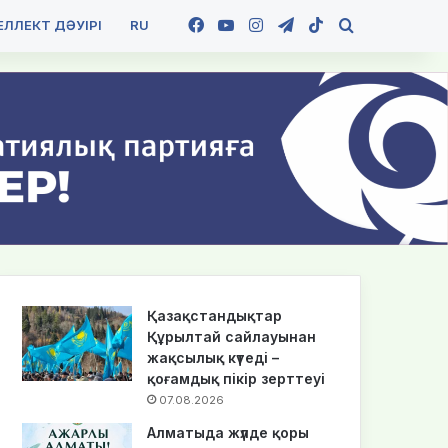
Facebook
YouTube
Instagram
Telegram
TikTok
Іздеу
ЛЛЕКТ ДӘУІРІ
RU
Қазақстандықтар
Құрылтай сайлауынан
жақсылық күтеді –
қоғамдық пікір зерттеуі
07.08.2026
Алматыда жүлде қоры