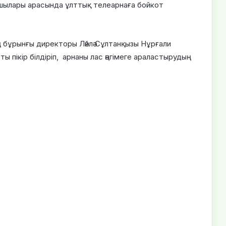
ушылары арасында ұлттық телеарнаға бойкот
ың бұрынғы директоры Ләйлә Сұлтанқызы Нұрғали
ы пікір білдіріп, арнаны лас әңгімеге араластырудың