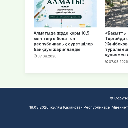
Алматыда жүлде қоры 10,5
«Бақытты 
млн теңге болатын
Торғайда ө
республикалық суретшілер
Жәнібековт
байқауы жарияланды
туралы еш
құпиямен 
07.08.2026
07.08.2026
© Copyrig
18.03.2026 жылғы Қазақстан Республикасы Мәдениет 