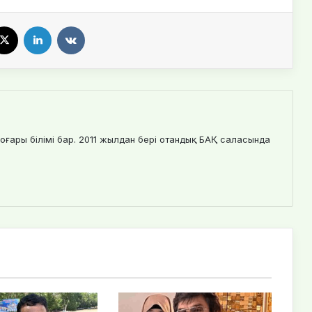
X
LinkedIn
VKontakte
оғары білімі бар. 2011 жылдан бері отандық БАҚ саласында