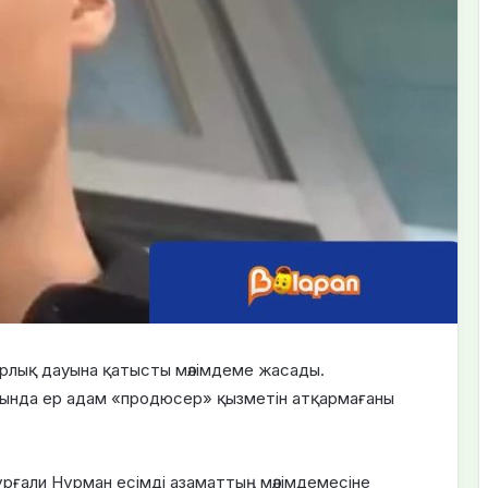
орлық дауына қатысты мәлімдеме жасады.
ында ер адам «продюсер» қызметін атқармағаны
ұрғали Нұрман есімді азаматтың мәлімдемесіне