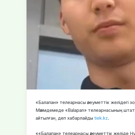
«Балапан» телеарнасы әлеуметтік желідегі з
Мәлімдемеде «Balapan» телеарнасының штат
айтылған, деп хабарлайды
tiek.kz
.
««Балапан» телеарнасы әлеуметтік желіде Н