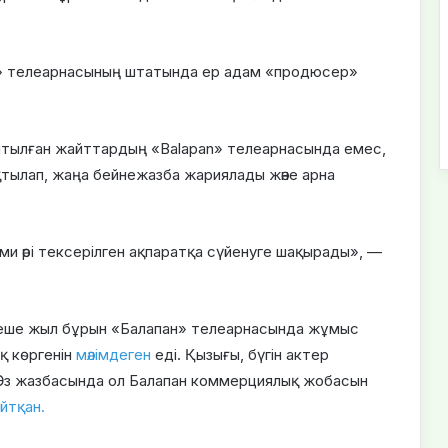
n» телеарнасының штатында ер адам «продюсер»
айтылған жайттардың «Balapan» телеарнасында емес,
тылап, жаңа бейнежазба жариялады және арна
и әрі тексерілген ақпаратқа сүйенуге шақырады», —
ірнеше жыл бұрын «Балапан» телеарнасында жұмыс
қ көргенін
мәлімдеген
еді. Қызығы, бүгін актер
 Өз жазбасында ол Балапан коммерциялық жобасын
йтқан.