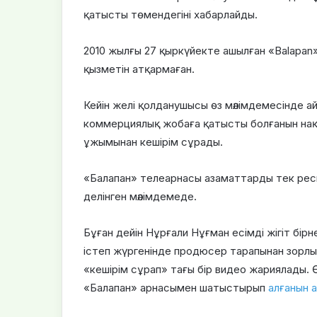
қатысты төмендегіні хабарлайды.
2010 жылғы 27 қыркүйекте ашылған «Balapa
қызметін атқармаған.
Кейін желі қолданушысы өз мәлімдемесінде 
коммерциялық жобаға қатысты болғанын нақ
ұжымынан кешірім сұрады.
«Балапан» телеарнасы азаматтарды тек ресм
делінген мәлімдемеде.
Бұған дейін Нұрғали Нұғман есімді жігіт б
істеп жүргенінде продюсер тарапынан зорлы
«кешірім сұрап» тағы бір видео жариялады.
«Балапан» арнасымен шатыстырып
алғанын а