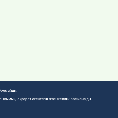
 болмайды.
сылымын, ақпарат агенттігін және желілік басылымды