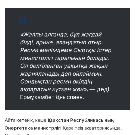
«Жалпы алғанда, бұл жағдай
бізді, әрине, алаңдатып отыр.
Ресми мәлімдеме Сыртқы істер
министрлігі тарапынан болады.
Ол белгіленген уақытқа жақын
жарияланады деп ойлаймын.
Сондықтан ресми өкілдің
ақпаратын күткен жөн»
, — деді
Ермұхамбет Қоныспаев.
Айта кетейік, кеше
Қазақстан Республикасының
Энергетика министрлігі
Қара теңіз акваториясында,