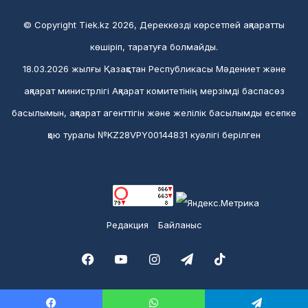
© Copyright Tiek.kz 2026, Дереккөзді көрсетпей ақпаратты
көшіріп, таратуға болмайды.
18.03.2026 жылғы Қазақстан Республикасы Мәдениет және
ақпарат министрлігі Ақпарат комитетінің мерзімді баспасөз
басылымын, ақпарат агенттігін және желілік басылымды есепке
қою туралы №KZ28VPY00144831 куәлігі берілген
Редакция
Байланыс
Facebook
YouTube
Instagram
Telegram
TikTok