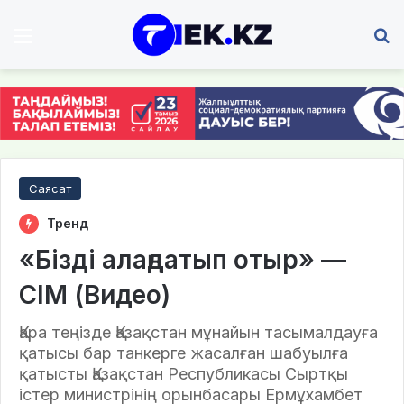
Мәзір
І
Саясат
Тренд
«Бізді алаңдатып отыр» —
СІМ (Видео)
Қара теңізде Қазақстан мұнайын тасымалдауға
қатысы бар танкерге жасалған шабуылға
қатысты Қазақстан Республикасы Сыртқы
істер министрінің орынбасары Ермұхамбет