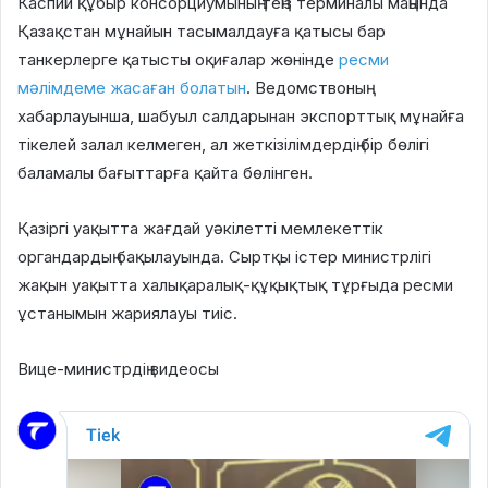
Каспий құбыр консорциумының теңіз терминалы маңында
Қазақстан мұнайын тасымалдауға қатысы бар
танкерлерге қатысты оқиғалар жөнінде
ресми
мәлімдеме жасаған болатын
. Ведомствоның
хабарлауынша, шабуыл салдарынан экспорттық мұнайға
тікелей залал келмеген, ал жеткізілімдердің бір бөлігі
баламалы бағыттарға қайта бөлінген.
Қазіргі уақытта жағдай уәкілетті мемлекеттік
органдардың бақылауында. Сыртқы істер министрлігі
жақын уақытта халықаралық-құқықтық тұрғыда ресми
ұстанымын жариялауы тиіс.
Вице-министрдің видеосы