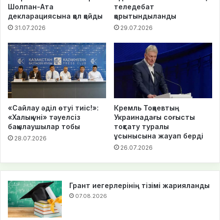
Шолпан-Ата
теледебат
декларациясына қол қойды
қорытындыланды
31.07.2026
29.07.2026
«Сайлау әділ өтуі тиіс!»:
Кремль Тоқаевтың
«Халық үні» тәуелсіз
Украинадағы соғысты
бақылаушылар тобы
тоқтату туралы
ұсынысына жауап берді
28.07.2026
26.07.2026
Грант иегерлерінің тізімі жарияланды
07.08.2026