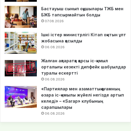
Бастауыш сынып оқушылары ТЖБ мен
БЖБ тапсырмайтын болды
07.08.2026
Ішкі істер министрлігі Кітап оқитын ұлт
жобасына қосылды
06.08.2026
Жалған ақпаратқа қарсы іс-қимыл
орталығы кезекті дипфейк шабуылдар
туралы ескертті
06.08.2026
«Партиялар мен азаматтық қоғамның
өзара іс-қимылы жүйелі негізде артып
келеді» – «Sarap» клубының
сарапшылары
06.08.2026