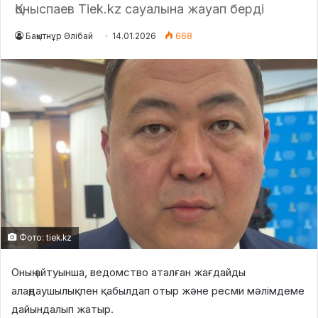
Қоныспаев Tiek.kz сауалына жауап берді
Бақытнұр Әлібай
14.01.2026
668
Фото: tiek.kz
Оның айтуынша, ведомство аталған жағдайды
алаңдаушылықпен қабылдап отыр және ресми мәлімдеме
дайындалып жатыр.