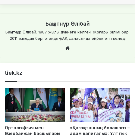
Бақытнұр Әлібай
Бақытнұр Әлібай. 1987 жылы дүниеге келген. Жоғары білімі бар.
2011 жылдан бері отандық БАҚ саласында еңбек етіп келеді
We
bsi
te
tiek.kz
Орталық Азия мен
«Қазақстанның болашағы –
Әзербайжан басшылары
адам капиталы»: Ұлттық