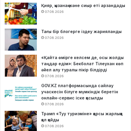
Қияр, қызанақ және сиыр еті арзандады
07.08.2026
Тағы бір блогерге іздеу жарияланды
07.08.2026
«Қайта өмірге келсем де, осы жолды
таңдар едім»: Бекболат Тілеухан көп
әйел алу туралы пікір білдірді
07.08.2026
GOV.KZ платформасында сайлау
учаскесін білуге мүмкіндік беретін
онлайн-сервис іске қосылды
07.08.2026
Трамп «Туу туризміне» қарсы жарлыққа
қол қойды
07.08.2026