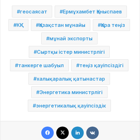
геосаясат
Ермұхамбет Қоныспаев
КҚК
Қазақстан мұнайы
Қара теңіз
мұнай экспорты
Сыртқы істер министрлігі
танкерге шабуыл
теңіз қауіпсіздігі
халықаралық қатынастар
Энергетика министрлігі
энергетикалық қауіпсіздік
Facebook
X
LinkedIn
VKontakte