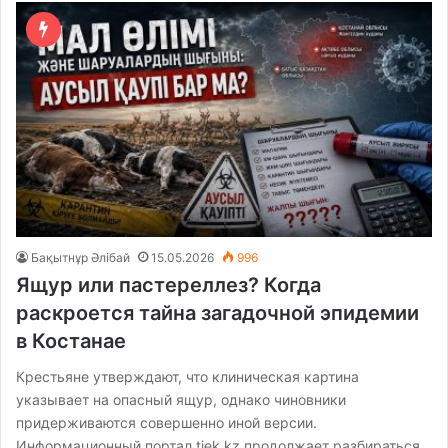
Бақытнұр Әлібай
15.05.2026
996
Ящур или пастереллез? Когда
раскроется тайна загадочной эпидемии
в Костанае
Крестьяне утверждают, что клиническая картина
указывает на опасный ящур, однако чиновники
придерживаются совершенно иной версии.
Информационный портал tiek.kz продолжает разбираться…