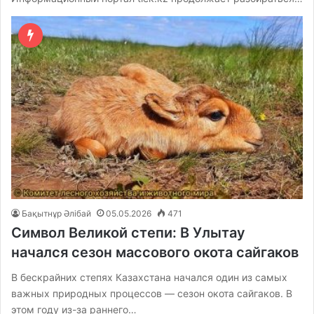
Бақытнұр Әлібай
05.05.2026
471
Символ Великой степи: В Улытау
начался сезон массового окота сайгаков
В бескрайних степях Казахстана начался один из самых
важных природных процессов — сезон окота сайгаков. В
этом году из-за раннего…