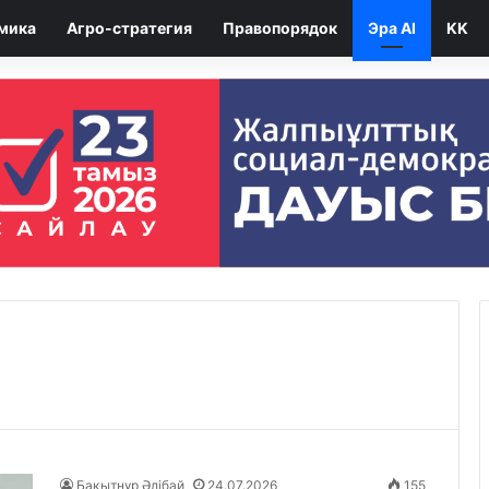
мика
Агро-стратегия
Правопорядок
Эра AI
KK
Бақытнұр Әлібай
24.07.2026
155