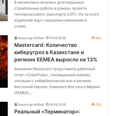
В мегаполисе начались долгожданные
строительные работы в рамках проекта
легкорельсового транспорта (LRT). Из-за этого
водителей ждут серьезные изменения в
схеме…
Бақытнұр Әлібай
10.06.2026
693
Mastercard: Количество
киберугроз в Казахстане и
регионе EEMEA выросло на 13%
Компания Mastercard представила дебютный
отчет «CyberPulse», посвященный анализу
ситуации с кибербезопасностью в регионе
Восточной Европы, Ближнего Востока и Африки
(EEMEA),…
Бақытнұр Әлібай
06.06.2026
708
Реальный «Терминатор»: