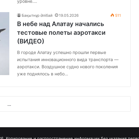
уровне.…
Бақытнұр Әлібай
19.05.2026
511
В небе над Алатау начались
тестовые полеты аэротакси
(ВИДЕО)
В городе Алатау успешно прошли первые
испытания инновационного вида транспорта —
аэротакси. Воздушное судно нового поколения
уже поднялось в небо…
...
026, Копирование и распространение информации без указания пер