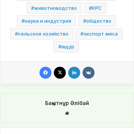
животноводство
КРС
наука и индустрия
общество
сельское хозяйство
экспорт мяса
ящур
Facebook
X
LinkedIn
VKontakte
Бақытнұр Әлібай
We
bsi
te