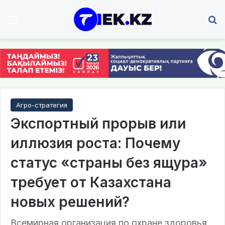
Мәзір
І
Агро-стратегия
Экспортный прорыв или
иллюзия роста: Почему
статус «страны без ящура»
требует от Казахстана
новых решений?
Всемирная организация по охране здоровья