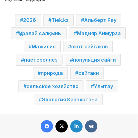
2026
Tiek.kz
Альберт Рау
Құралай салқыны
Мадияр Аймурза
Мажилис
окот сайгаков
пастереллез
популяция сайги
природа
сайгаки
сельское хозяйство
Улытау
Экология Казахстана
Facebook
X
LinkedIn
VKontakte