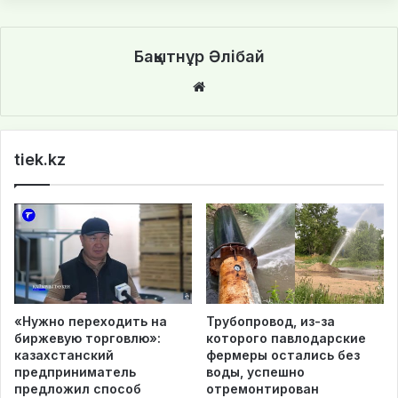
Бақытнұр Әлібай
We
bsi
te
tiek.kz
«Нужно переходить на
Трубопровод, из-за
биржевую торговлю»:
которого павлодарские
казахстанский
фермеры остались без
предприниматель
воды, успешно
предложил способ
отремонтирован