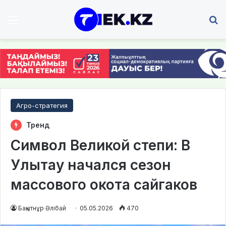
Мәзір
І
Агро-стратегия
Тренд
Символ Великой степи: В
Улытау начался сезон
массового окота сайгаков
Бақытнұр Әлібай
05.05.2026
470