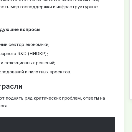
ность мер господдержки и инфраструктурные
едующие вопросы:
ьный сектор экономики;
грарного R&D (НИОКР);
и селекционных решений;
ледований и пилотных проектов.
трасли
ют поднять ряд критических проблем, ответы на
ога: