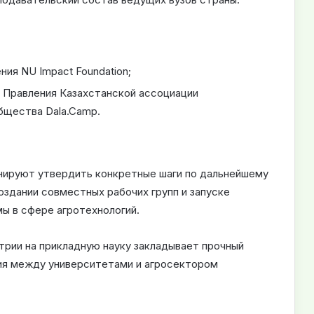
я NU Impact Foundation;
Правления Казахстанской ассоциации
бщества Dala.Camp.
анируют утвердить конкретные шаги по дальнейшему
оздании совместных рабочих групп и запуске
ы в сфере агротехнологий.
трии на прикладную науку закладывает прочный
ия между университетами и агросектором