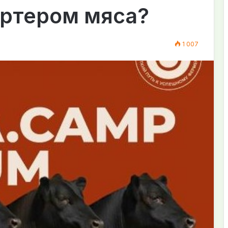
ртером мяса?
1 007