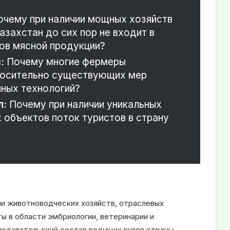
чему при наличии мощных хозяйств
азахстан до сих пор не входит в
ов мясной продукции?
:
Почему многие фермеры
носительно существующих мер
ных технологий?
л:
Почему при наличии уникальных
 объектов поток туристов в страну
и животноводческих хозяйств, отраслевых
ты в области эмбриологии, ветеринарии и
подавательский состав ведущих вузов страны.