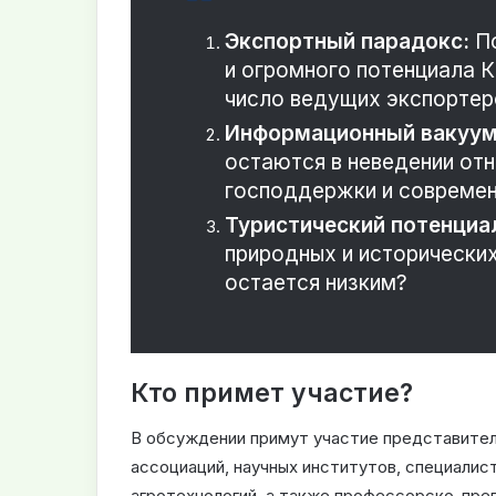
Экспортный парадокс:
По
и огромного потенциала К
число ведущих экспортер
Информационный вакуум
остаются в неведении от
господдержки и современ
Туристический потенциа
природных и исторических
остается низким?
Кто примет участие?
В обсуждении примут участие представител
ассоциаций, научных институтов, специалис
агротехнологий, а также профессорско-пре