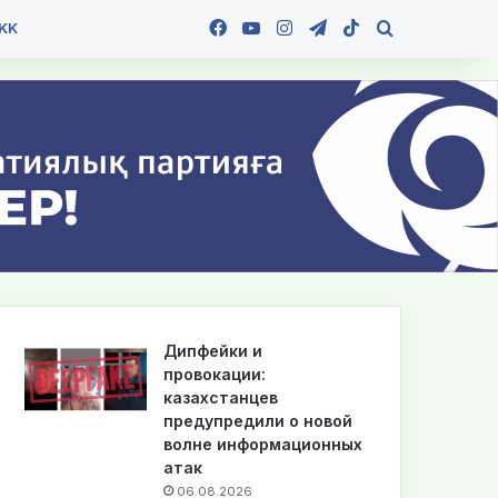
Facebook
YouTube
Instagram
Telegram
TikTok
Іздеу
KK
Дипфейки и
провокации:
казахстанцев
предупредили о новой
волне информационных
атак
06.08.2026