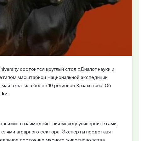
University состоится круглый стол «Диалог науки и
 этапом масштабной Национальной экспедиции
 мая охватила более 10 регионов Казахстана. Об
k.kz
.
еханизмов взаимодействия между университетами,
елями аграрного сектора. Эксперты представят
реальное состояние мясного животноводства,