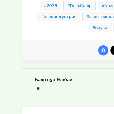
2026
Dala.Camp
Naza
агроиндустрия
агротехнол
наука
Facebook
Бақытнұр Әлібай
We
bsi
te