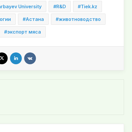
rbayev University
R&D
Tiek.kz
огии
Астана
животноводство
экспорт мяса
X
LinkedIn
VKontakte