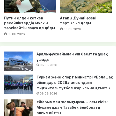
Путин елден кеткен
Атақты Дунай өзені
ресейліктердің мүлкін
тартылып қалды
тәркілейтін заңға қол қойды
03.08.2026
05.08.2026
Арқалық әуежайынан үш бағытта ұшақ
ұшады
08.08.2026
Туризм және спорт министрі «Болашақ
ойындары 2026» аясындағы
фиджитал-футбол жарысына қатысты
08.08.2026
«Жарыммен жолықтырған – осы кісі»:
Мұхамеджан Тазабек Бекболатқа
алғыс айтты