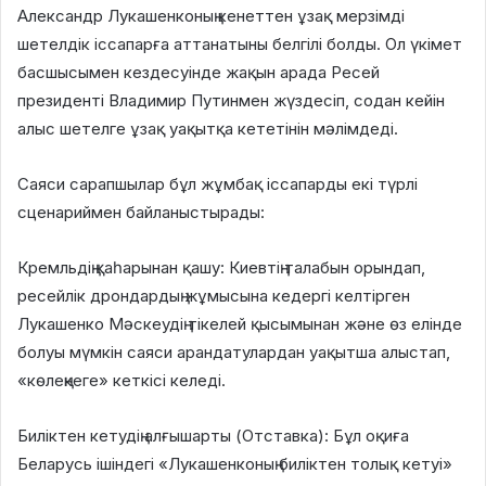
Александр Лукашенконың кенеттен ұзақ мерзімді
шетелдік іссапарға аттанатыны белгілі болды. Ол үкімет
басшысымен кездесуінде жақын арада Ресей
президенті Владимир Путинмен жүздесіп, содан кейін
алыс шетелге ұзақ уақытқа кететінін мәлімдеді.
Саяси сарапшылар бұл жұмбақ іссапарды екі түрлі
сценариймен байланыстырады:
Кремльдің қаһарынан қашу: Киевтің талабын орындап,
ресейлік дрондардың жұмысына кедергі келтірген
Лукашенко Мәскеудің тікелей қысымынан және өз елінде
болуы мүмкін саяси арандатулардан уақытша алыстап,
«көлеңкеге» кеткісі келеді.
Биліктен кетудің алғышарты (Отставка): Бұл оқиға
Беларусь ішіндегі «Лукашенконың биліктен толық кетуі»