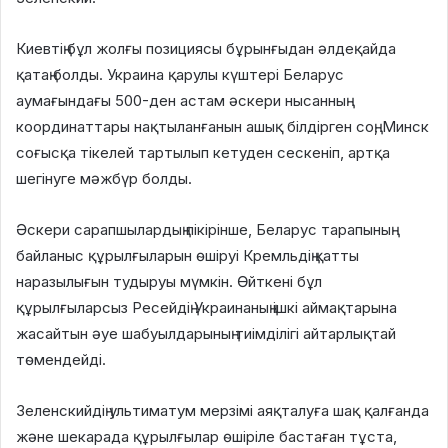
Киевтің бұл жолғы позициясы бұрынғыдан әлдеқайда
қатаң болды. Украина қарулы күштері Беларус
аумағындағы 500-ден астам әскери нысанның
координаттары нақтыланғанын ашық білдірген соң, Минск
соғысқа тікелей тартылып кетуден сескеніп, артқа
шегінуге мәжбүр болды.
Әскери сарапшылардың пікірінше, Беларус тарапының
байланыс құрылғыларын өшіруі Кремльдің қатты
наразылығын тудыруы мүмкін. Өйткені бұл
құрылғыларсыз Ресейдің Украинаның ішкі аймақтарына
жасайтын әуе шабуылдарының тиімділігі айтарлықтай
төмендейді.
Зеленскийдің ультиматум мерзімі аяқталуға шақ қалғанда
және шекарада құрылғылар өшіріле бастаған тұста,