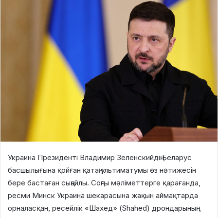
Украина Президенті Владимир Зеленскийдің Беларус
басшылығына қойған қатаң ультиматумы өз нәтижесін
бере бастаған сыңайлы. Соңғы мәліметтерге қарағанда,
ресми Минск Украина шекарасына жақын аймақтарда
орналасқан, ресейлік «Шахед» (Shahed) дрондарының