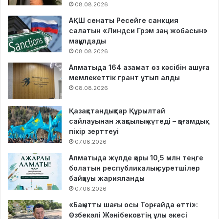
08.08.2026
АҚШ сенаты Ресейге санкция
салатын «Линдси Грэм заң жобасын»
мақұлдады
08.08.2026
Алматыда 164 азамат өз кәсібін ашуға
мемлекеттік грант ұтып алды
08.08.2026
Қазақстандықтар Құрылтай
сайлауынан жақсылық күтеді – қоғамдық
пікір зерттеуі
07.08.2026
Алматыда жүлде қоры 10,5 млн теңге
болатын республикалық суретшілер
байқауы жарияланды
07.08.2026
«Бақытты шағы осы Торғайда өтті»:
Өзбекәлі Жәнібековтің ұлы әкесі