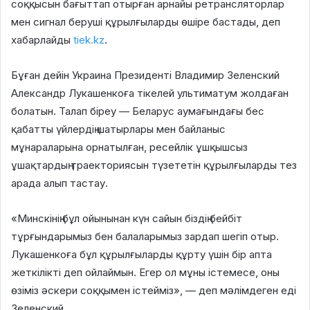
соққысын бағыттап отырған арнайы ретрансляторлар
мен сигнал беруші құрылғыларды өшіре бастады, деп
хабарлайды
tiek.kz
.
Бұған дейін Украина Президенті Владимир Зеленский
Александр Лукашенкоға тікелей ультиматум жолдаған
болатын. Талап біреу — Беларус аумағындағы бес
қабатты үйлердің шатырлары мен байланыс
мұнараларына орнатылған, ресейлік ұшқышсыз
ұшақтардың траекториясын түзететін құрылғыларды тез
арада алып тастау.
«Минскінің бұл ойынынан күн сайын біздің бейбіт
тұрғындарымыз бен балаларымыз зардап шегіп отыр.
Лукашенкоға бұл құрылғыларды құрту үшін бір апта
жеткілікті деп ойлаймын. Егер ол мұны істемесе, оны
өзіміз әскери соққымен істейміз», — деп мәлімдеген еді
Зеленский.