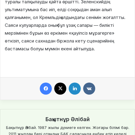
туралы талқылауды қайта өршітті. Зеленскийдің
ультиматумына бас иіп, елді соққыдан аман алып
қалғанымен, ол Кремльдің алдындағы сенімін жоғалтты.
Саяси кулуарларда оның бұл ұзақ сапары — билікті
мерзімінен бұрын өз еркімен «қауіпсіз мұрагерге»
өткізіп, саяси сахнадан біржола кету сценарийінің
бастамасы болуы мүмкін екені айтылуда.
Facebook
X
LinkedIn
VKontakte
Бақытнұр Әлібай
Бақытнұр Әлібай. 1987 жылы дүниеге келген. Жоғары білімі бар.
2011 жылдан бері отандық БАҚ саласында еңбек етіп келеді