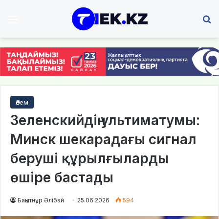
Мәзір
І
Әлем
Зеленскийдің ультиматумы:
Минск шекарадағы сигнал
беруші құрылғыларды
өшіре бастады
Бақытнұр Әлібай
25.06.2026
594