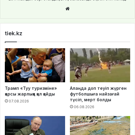
We
bsi
te
tiek.kz
Трамп «Туу туризміне»
Алаңда доп теуіп жүрген
қарсы жарлыққа қол қойды
футболшыға найзағай
түсіп, мерт болды
07.08.2026
06.08.2026