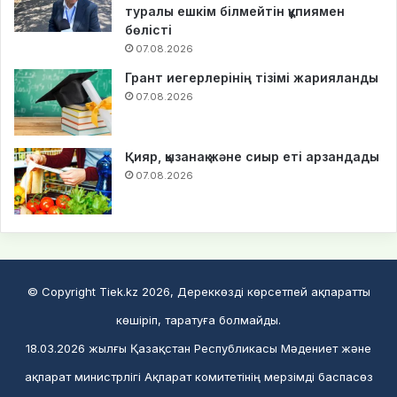
туралы ешкім білмейтін құпиямен
бөлісті
07.08.2026
Грант иегерлерінің тізімі жарияланды
07.08.2026
Қияр, қызанақ және сиыр еті арзандады
07.08.2026
© Copyright Tiek.kz 2026, Дереккөзді көрсетпей ақпаратты
көшіріп, таратуға болмайды.
18.03.2026 жылғы Қазақстан Республикасы Мәдениет және
ақпарат министрлігі Ақпарат комитетінің мерзімді баспасөз