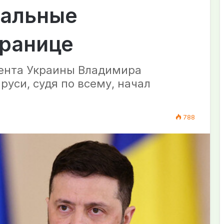
нальные
границе
ента Украины Владимира
руси, судя по всему, начал
788