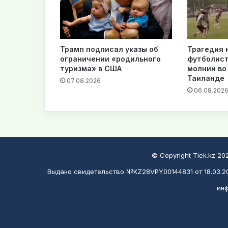
Трамп подписал указы об
Трагедия 
ограничении «родильного
футболист
туризма» в США
молнии во
Таиланде
07.08.2026
06.08.202
© Copyright Tiek.kz 2
Выдано свидетельство №KZ28VPY00144831 от 18.03.20
инф