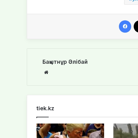
Facebook
Бақытнұр Әлібай
We
bsi
te
tiek.kz