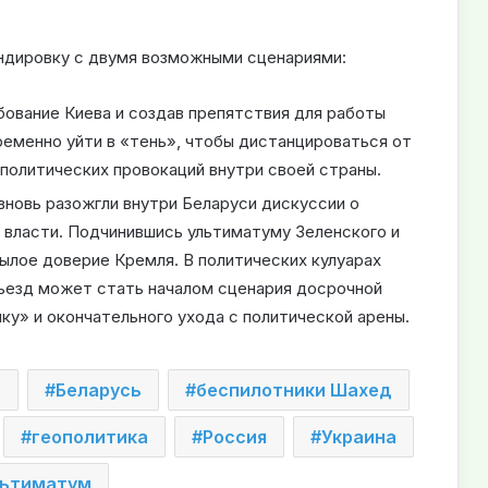
ндировку с двумя возможными сценариями:
ование Киева и создав препятствия для работы
ременно уйти в «тень», чтобы дистанцироваться от
политических провокаций внутри своей страны.
новь разожгли внутри Беларуси дискуссии о
власти. Подчинившись ультиматуму Зеленского и
былое доверие Кремля. В политических кулуарах
ъезд может стать началом сценария досрочной
ку» и окончательного ухода с политической арены.
о
Беларусь
беспилотники Шахед
геополитика
Россия
Украина
льтиматум