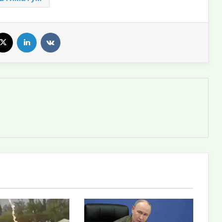
X
LinkedIn
VKontakte