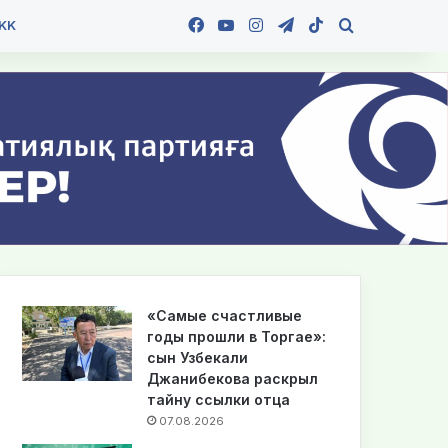
Facebook
YouTube
Instagram
Telegram
TikTok
Іздеу
KK
«Самые счастливые
годы прошли в Торгае»:
сын Узбекали
Джанибекова раскрыл
тайну ссылки отца
07.08.2026