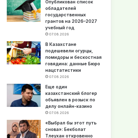
Опубликован список
обладателей
государственных
грантов на 2026–2027
учебный год
07.08.2026
В Казахстане
подешевели огурцы,
помидоры и бескостная
говядина: данные Бюро
нацстатистики
07.08.2026
Еще один
казахстанский блогер
объявлен в розыск по
делу онлайн-казино
07.08.2026
«Выбрал бы этот путь
снова»: Бекболат
Тлеухан откровенно