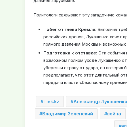
дальнее зарубежье.
Политологи связывают эту загадочную кома
Побег от гнева Кремля:
Выполнив треб
российских дронов, Лукашенко хочет в
прямого давления Москвы и возможных 
Подготовка к отставке:
Эти события в
возможном полном уходе Лукашенко от 
уберегши страну от удара, он потерял 
предполагают, что этот длительный от
передачи власти «безопасному преемни
Tiek.kz
Александр Лукашенк
Владимир Зеленский
война
у