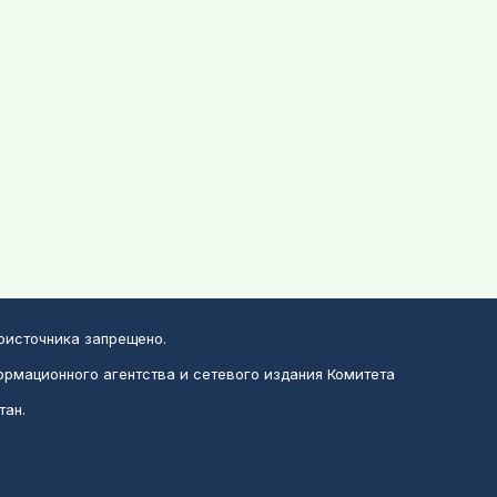
воисточника запрещено.
ормационного агентства и сетевого издания Комитета
тан.