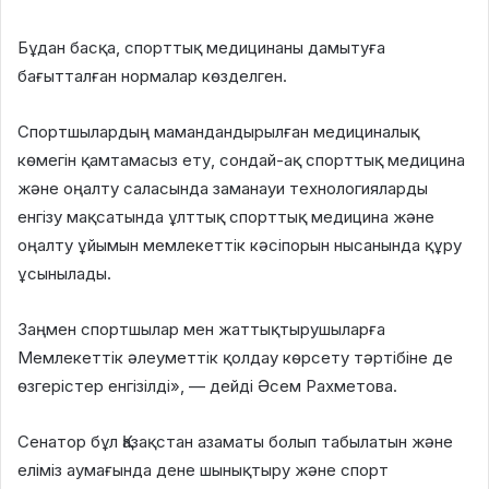
Бұдан басқа, спорттық медицинаны дамытуға
бағытталған нормалар көзделген.
Спортшылардың мамандандырылған медициналық
көмегін қамтамасыз ету, сондай-ақ спорттық медицина
және оңалту саласында заманауи технологияларды
енгізу мақсатында ұлттық спорттық медицина және
оңалту ұйымын мемлекеттік кәсіпорын нысанында құру
ұсынылады.
Заңмен спортшылар мен жаттықтырушыларға
Мемлекеттік әлеуметтік қолдау көрсету тәртібіне де
өзгерістер енгізілді», — дейді Әсем Рахметова.
Сенатор бұл Қазақстан азаматы болып табылатын және
еліміз аумағында дене шынықтыру және спорт