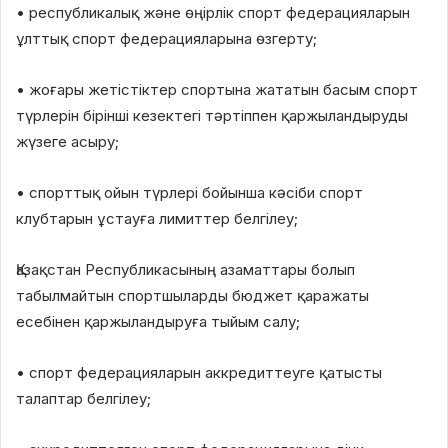
• республикалық және өңірлік спорт федерацияларын
ұлттық спорт федерацияларына өзгерту;
• жоғары жетістіктер спортына жататын басым спорт
түрлерін бірінші кезектегі тәртіппен қаржыландыруды
жүзеге асыру;
• спорттық ойын түрлері бойынша кәсіби спорт
клубтарын ұстауға лимиттер белгілеу;
Қазақстан Республикасының азаматтары болып
табылмайтын спортшыларды бюджет қаражаты
есебінен қаржыландыруға тыйым салу;
• спорт федерацияларын аккредиттеуге қатысты
талаптар белгілеу;