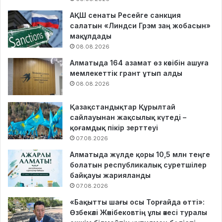
АҚШ сенаты Ресейге санкция
салатын «Линдси Грэм заң жобасын»
мақұлдады
08.08.2026
Алматыда 164 азамат өз кәсібін ашуға
мемлекеттік грант ұтып алды
08.08.2026
Қазақстандықтар Құрылтай
сайлауынан жақсылық күтеді –
қоғамдық пікір зерттеуі
07.08.2026
Алматыда жүлде қоры 10,5 млн теңге
болатын республикалық суретшілер
байқауы жарияланды
07.08.2026
«Бақытты шағы осы Торғайда өтті»:
Өзбекәлі Жәнібековтің ұлы әкесі туралы