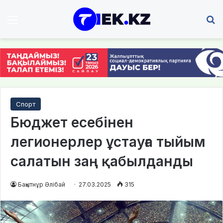
Мәзір
І
Спорт
Бюджет есебінен
легионерлер ұстауға тыйым
салатын заң қабылданды
Бақытнұр Әлібай
27.03.2025
315