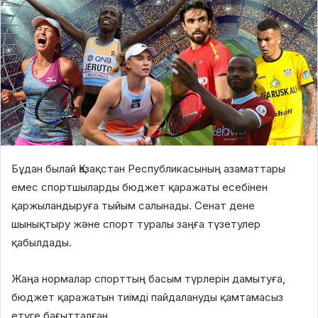
Бұдан былай Қазақстан Республикасының азаматтары
емес спортшыларды бюджет қаражаты есебінен
қаржыландыруға тыйым салынады. Сенат дене
шынықтыру және спорт туралы заңға түзетулер
қабылдады.
Жаңа нормалар спорттың басым түрлерін дамытуға,
бюджет қаражатын тиімді пайдалануды қамтамасыз
етуге бағытталған.