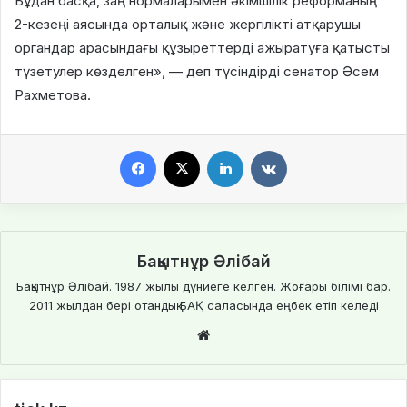
Бұдан басқа, заң нормаларымен әкімшілік реформаның
2-кезеңі аясында орталық және жергілікті атқарушы
органдар арасындағы құзыреттерді ажыратуға қатысты
түзетулер көзделген», — деп түсіндірді сенатор Әсем
Рахметова.
Facebook
X
LinkedIn
VKontakte
Бақытнұр Әлібай
Бақытнұр Әлібай. 1987 жылы дүниеге келген. Жоғары білімі бар.
2011 жылдан бері отандық БАҚ саласында еңбек етіп келеді
Website