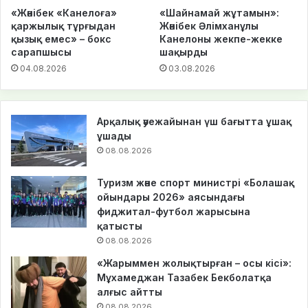
«Жәнібек «Канелоға»
«Шайнамай жұтамын»:
қаржылық тұрғыдан
Жәнібек Әлімханұлы
қызық емес» – бокс
Канелоны жекпе-жекке
сарапшысы
шақырды
04.08.2026
03.08.2026
Арқалық әуежайынан үш бағытта ұшақ
ұшады
08.08.2026
Туризм және спорт министрі «Болашақ
ойындары 2026» аясындағы
фиджитал-футбол жарысына
қатысты
08.08.2026
«Жарыммен жолықтырған – осы кісі»:
Мұхамеджан Тазабек Бекболатқа
алғыс айтты
08.08.2026