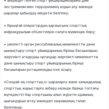
• аккредиттелген спорт федерацияларына діни
экстремизм мен терроризмнің алдын алу жөнінде
шаралар қабылдау міндетін белгілеу;
• бірыңғай оператордың қаржысына спорттық
инфрақұрылым объектілерін салуға мүмкіндік беру;
• уәкілетті орган республикалық мемлекеттік дене
шынықтыру-спорт ұйымдарының бірінші басшыларын,
жергілікті атқарушы органдар жергілікті мемлекеттік
дене шынықтыру спорт ұйымдарының бірінші
басшыларын ротациялауды іске асыру.
«Сондай-ақ спорттық іс-шараларға және халықаралық
спорттық жарыстарға жіберу кезінде бірінші топтағы
мүгедектігі бар спортшыны алып жүретін адамның
шығындарын өтеу жөніндегі заңнамалық талап
белгіленді.