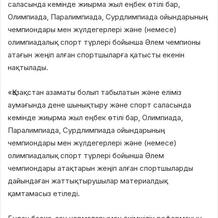
саласында кемінде жиырма жыл еңбек өтілі бар,
Олимпиада, Паралимпиада, Сурдлимпиада ойындарының
чемпиондары мен жүлдегерлері және (немесе)
олимпиадалық спорт түрлері бойынша Әлем чемпионы
атағын жеңіп алған спортшыларға қатысты екенін
нақтылады.
«Қазақстан азаматы болып табылатын және еліміз
аумағында дене шынықтыру және спорт саласында
кемінде жиырма жыл еңбек өтілі бар, Олимпиада,
Паралимпиада, Сурдлимпиада ойындарының
чемпиондары мен жүлдегерлері және (немесе)
олимпиадалық спорт түрлері бойынша Әлем
чемпиондары атақтарын жеңіп алған спортшыларды
дайындаған жаттықтырушылар материалдық
қамтамасыз етіледі.