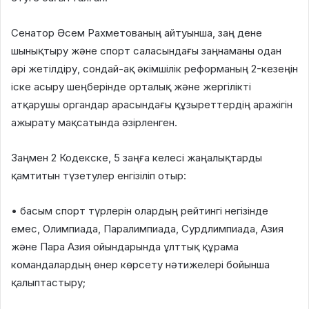
Сенатор Әсем Рахметованың айтуынша, заң дене
шынықтыру және спорт саласындағы заңнаманы одан
әрі жетілдіру, сондай-ақ әкімшілік реформаның 2-кезеңін
іске асыру шеңберінде орталық және жергілікті
атқарушы органдар арасындағы құзыреттердің аражігін
ажырату мақсатында әзірленген.
Заңмен 2 Кодекске, 5 заңға келесі жаңалықтарды
қамтитын түзетулер енгізіліп отыр:
• басым спорт түрлерін олардың рейтингі негізінде
емес, Олимпиада, Паралимпиада, Сурдлимпиада, Азия
және Пара Азия ойындарында ұлттық құрама
командалардың өнер көрсету нәтижелері бойынша
қалыптастыру;