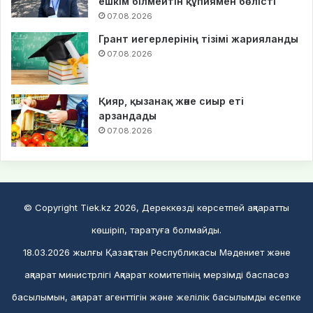
ешкім білмейтін құпиямен бөлісті
07.08.2026
Грант иегерлерінің тізімі жарияланды
07.08.2026
Қияр, қызанақ және сиыр еті
арзандады
07.08.2026
© Copyright Tiek.kz 2026, Дереккөзді көрсетпей ақпаратты
көшіріп, таратуға болмайды.
18.03.2026 жылғы Қазақстан Республикасы Мәдениет және
ақпарат министрлігі Ақпарат комитетінің мерзімді баспасөз
басылымын, ақпарат агенттігін және желілік басылымды есепке