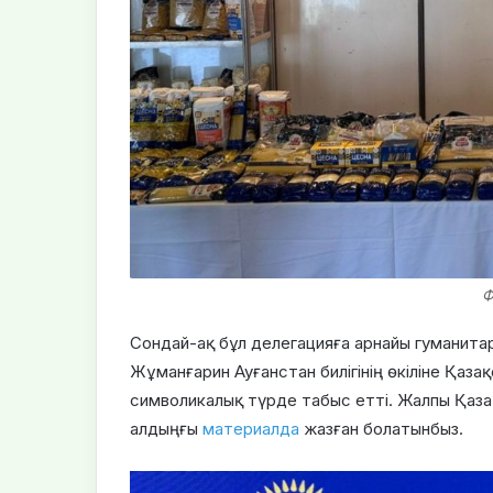
Ф
Сондай-ақ бұл делегацияға арнайы гуманита
Жұманғарин Ауғанстан билігінің өкіліне Қаза
символикалық түрде табыс етті. Жалпы Қазақ
алдыңғы
материалда
жазған болатынбыз.