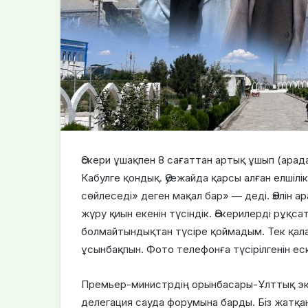
Әскери ұшақпен 8 сағаттан артық ұшып (ар
Кабулге қондық. Әуежайда қарсы алған елшілі
сөйлеседі» деген мақал бар» — деді. Әзілін 
жүру қиын екенін түсіндік. Әскерилерді рұқс
болмайтындықтан түсіре қоймадым. Тек қала
ұсынбақпын. Фото телефонға түсірілгенін ес
Премьер-министрдің орынбасары-Ұлттық эк
делегация сауда форумына барды. Біз жатқа