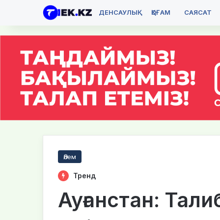
ДЕНСАУЛЫҚ
ҚОҒАМ
САЯСАТ
Әлем
Тренд
Ауғанстан: Тали