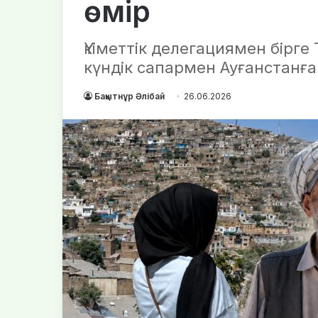
өмір
Үкіметтік делегациямен бірге 
күндік сапармен Ауғанстанға
Бақытнұр Әлібай
26.06.2026