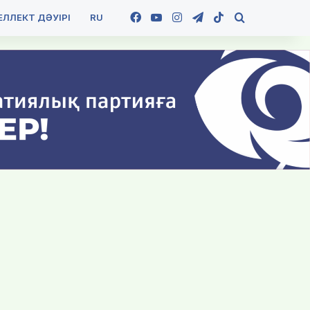
Facebook
YouTube
Instagram
Telegram
TikTok
Іздеу
ЛЛЕКТ ДӘУІРІ
RU