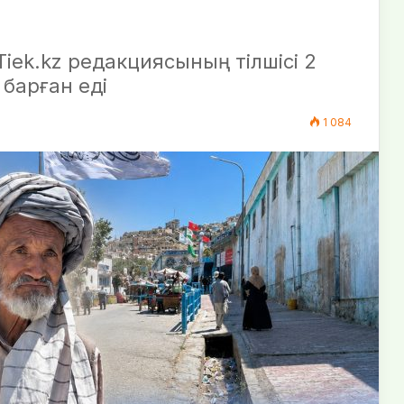
Tiek.kz редакциясының тілшісі 2
 барған еді
1 084