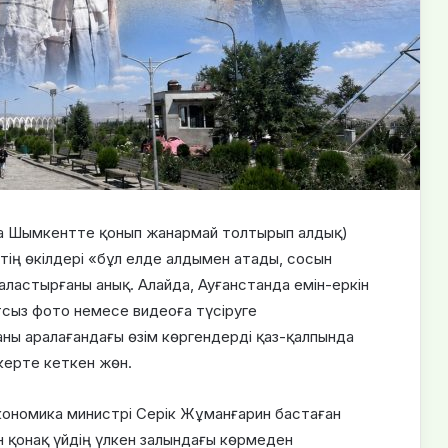
ада Шымкентте қонып жанармай толтырып алдық)
ктің өкілдері «бұл елде алдымен атады, сосын
араластырғаны анық. Алайда, Ауғанстанда емін-еркін
атсыз фото немесе видеоға түсіруге
ны аралағандағы өзім көргендерді қаз-қалпында
керте кеткен жөн.
ономика министрі Серік Жұманғарин бастаған
н қонақ үйдің үлкен залындағы көрмеден