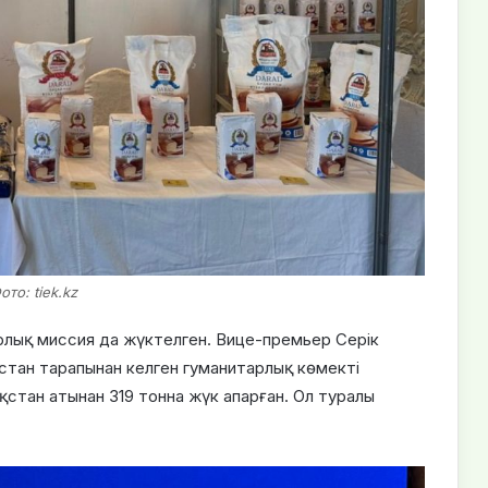
ото: tiek.kz
рлық миссия да жүктелген. Вице-премьер Серік
қстан тарапынан келген гуманитарлық көмекті
стан атынан 319 тонна жүк апарған. Ол туралы