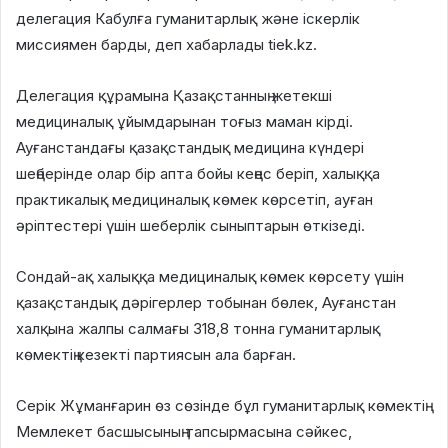
делегация Кабулға гуманитарлық және іскерлік
миссиямен барды, деп хабарлады tiek.kz.
Делегация құрамына Қазақстанның жетекші
медициналық ұйымдарынан тоғыз маман кірді.
Ауғанстандағы қазақстандық медицина күндері
шеңберінде олар бір апта бойы кеңес беріп, халыққа
практикалық медициналық көмек көрсетіп, ауған
әріптестері үшін шеберлік сыныптарын өткізеді.
Сондай-ақ халыққа медициналық көмек көрсету үшін
қазақстандық дәрігерлер тобынан бөлек, Ауғанстан
халқына жалпы салмағы 318,8 тонна гуманитарлық
көмектің кезекті партиясын ала барған.
Серік Жұманғарин өз сөзінде бұл гуманитарлық көмектің
Мемлекет басшысының тапсырмасына сәйкес,