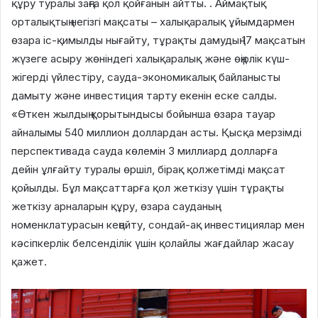
құру туралы заңға қол қойғанын айтты. . Аймақтық
орталықтың негізгі мақсаты – халықаралық ұйымдармен
өзара іс-қимылды нығайту, тұрақты дамудың 17 мақсатын
жүзеге асыру жөніндегі халықаралық және өңірлік күш-
жігерді үйлестіру, сауда-экономикалық байланысты
дамыту және инвестиция тарту екенін еске салды.
«Өткен жылдың қорытындысы бойынша өзара тауар
айналымы 540 миллион доллардан асты. Қысқа мерзімді
перспективада сауда көлемін 3 миллиард долларға
дейін ұлғайту туралы өршіл, бірақ қолжетімді мақсат
қойылды. Бұл мақсаттарға қол жеткізу үшін тұрақты
жеткізу арналарын құру, өзара сауданың
номенклатурасын кеңейту, сондай-ақ инвестициялар мен
кәсіпкерлік белсенділік үшін қолайлы жағдайлар жасау
қажет.