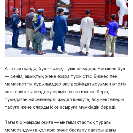
Атап айтқанда, бұл — азық-түлік өнімдері. Негізінен бұл
— сенім, ашықтық және өзара түсіністік. Бизнес пен
мемлекеттік құрылымдар өкілдерінің қатысуымен өтетін
жыл сайынғы кездесулеріміз өз нәтижесін беріп,
туындаған мәселелерді жедел шешуге, өсу нүктелерін
табуға және оларды іске асыруға мүмкіндік береді.
Тағы бір маңызды оқиға — ынтымақтастық туралы
меморандумға қол қою және басқару саласындағы