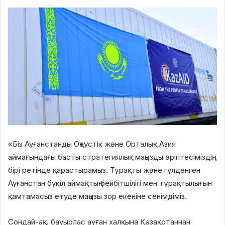
«Біз Ауғанстанды Оңтүстік және Орталық Азия
аймағындағы басты стратегиялық маңызды әріптесіміздің
бірі ретінде қарастырамыз. Тұрақты және гүлденген
Ауғанстан бүкіл аймақтың бейбітшілігі мен тұрақтылығын
қамтамасыз етуде маңызы зор екеніне сенімдіміз.
Сондай-ақ. бауырлас ауған халқына Қазақстаннан