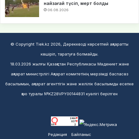
найзағай түсіп, мерт болды
06.08.2026
© Copyright Tiek.kz 2026, Дереккөзді көрсетпей ақпаратты
көшіріп, таратуға болмайды.
18.03.2026 жылғы Қазақстан Республикасы Мәдениет және
ақпарат министрлігі Ақпарат комитетінің мерзімді баспасөз
басылымын, ақпарат агенттігін және желілік басылымды есепке
қою туралы №KZ28VPY00144831 куәлігі берілген
Редакция
Байланыс