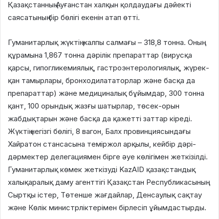
Қазақстанның Ауғанстан халқын қолдаудағы дәйекті
саясатының бір бөлігі екенін атап өтті.
Гуманитарлық жүктің жалпы салмағы – 318,8 тонна. Оның
құрамына 1,867 тонна дәрілік препараттар (вирусқа
қарсы, гипогликемиялық, гастроэнтерологиялық, жүрек-
қан тамырлары, бронходилататорлар және басқа да
препараттар) және медициналық бұйымдар, 300 тонна
қант, 100 орындық жазғы шатырлар, төсек-орын
жабдықтарын және басқа да қажетті заттар кіреді.
Жүктің негізгі бөлігі, 8 вагон, Балх провинциясындағы
Хайратон стансасына теміржол арқылы, кейбір дәрі-
дәрмектер делегациямен бірге әуе көлігімен жеткізілді.
Гуманитарлық көмек жеткізуді KazAID қазақстандық
халықаралық даму агенттігі Қазақстан Республикасының
Сыртқы істер, Төтенше жағдайлар, Денсаулық сақтау
және Көлік министрліктерімен бірлесіп ұйымдастырды.