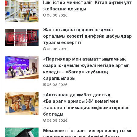
Ішкі істер министрлігі Кітап оқитын ұлт
жобасына қосылды
06.08.2026
Жалған ақпаратқа қарсы іс-қимыл
орталығы кезекті дипфейк шабуылдар
туралы ескертті
06.08.2026
«Партиялар мен азаматтық қоғамның
өзара іс-қимылы жүйелі негізде артып
келеді» – «Sarap» клубының
сарапшылары
06.08.2026
«Алтыннан да қымбат достық»:
«Balapan» арнасы ЖИ көмегімен
жасалған анимациялық форматқа көше
бастады
06.08.2026
Мемлекеттік грант иегерлерінің тізімі
жарияланатын күн белгілі болды