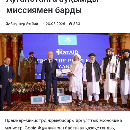
миссиямен барды
Бақытнұр Әлібай
20.06.2026
333
Премьер-министрдің орынбасары әрі ұлттық экономика
министрі Серік Жұманғарин бастаған қазақстандық