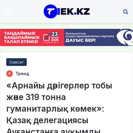
Мәзір
І
Саясат
Тренд
«Арнайы дәрігерлер тобы
және 319 тонна
гуманитарлық көмек»:
Қазақ делегациясы
Ауғанстанға ауқымды