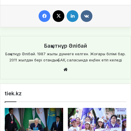
Facebook
X
LinkedIn
VKontakte
Бақытнұр Әлібай
Бақытнұр Әлібай. 1987 жылы дүниеге келген. Жоғары білімі бар.
2011 жылдан бері отандық БАҚ саласында еңбек етіп келеді
We
bsi
te
tiek.kz