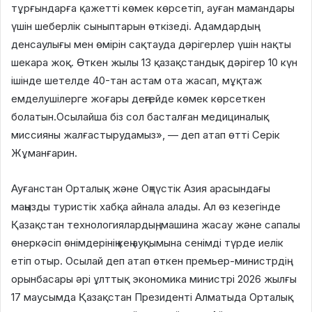
тұрғындарға қажетті көмек көрсетіп, ауған мамандары
үшін шеберлік сыныптарын өткізеді. Адамдардың
денсаулығы мен өмірін сақтауда дәрігерлер үшін нақты
шекара жоқ. Өткен жылы 13 қазақстандық дәрігер 10 күн
ішінде шетелде 40-тан астам ота жасап, мұқтаж
емделушілерге жоғары деңгейде көмек көрсеткен
болатын.Осылайша біз сол басталған медициналық
миссияны жалғастырудамыз», — деп атап өтті Серік
Жұманғарин.
Ауғанстан Орталық және Оңтүстік Азия арасындағы
маңызды туристік хабқа айнала алады. Ал өз кезегінде
Қазақстан технологиялардың, машина жасау және сапалы
өнеркәсіп өнімдерінің кең ауқымына сенімді түрде иелік
етіп отыр. Осылай деп атап өткен премьер-министрдің
орынбасары әрі ұлттық экономика министрі 2026 жылғы
17 маусымда Қазақстан Президенті Алматыда Орталық