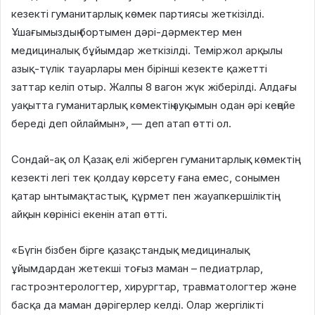
кезекті гуманитарлық көмек партиясы жеткізілді.
Ұшағымыздың бортымен дәрі-дәрмектер мен
медициналық бұйымдар жеткізілді. Теміржол арқылы
азық-түлік тауарлары мен бірінші кезекте қажетті
заттар келіп отыр. Жалпы 8 вагон жүк жіберілді. Алдағы
уақытта гуманитарлық көмектің ауқымын одан әрі кеңейе
береді деп ойлаймын», — деп атап өтті ол.
Сондай-ақ ол Қазақ елі жіберген гуманитарлық көмектің
кезекті легі тек қолдау көрсету ғана емес, сонымен
қатар ынтымақтастық, құрмет пен жауапкершіліктің
айқын көрінісі екенін атап өтті.
«Бүгін бізбен бірге қазақстандық медициналық
ұйымдардан жетекші тоғыз маман – педиатрлар,
гастроэнтерологтер, хирургтар, травматологтер және
басқа да маман дәрігерлер келді. Олар жергілікті