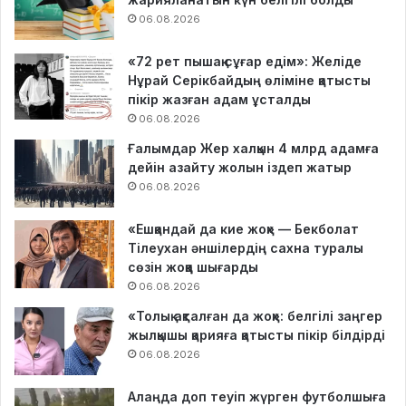
06.08.2026
«72 рет пышақ сұғар едім»: Желіде
Нұрай Серікбайдың өліміне қатысты
пікір жазған адам ұсталды
06.08.2026
Ғалымдар Жер халқын 4 млрд адамға
дейін азайту жолын іздеп жатыр
06.08.2026
«Ешқандай да кие жоқ» — Бекболат
Тілеухан әншілердің сахна туралы
сөзін жоққа шығарды
06.08.2026
«Толық ақталған да жоқ»: белгілі заңгер
жылқышы қарияға қатысты пікір білдірді
06.08.2026
Алаңда доп теуіп жүрген футболшыға