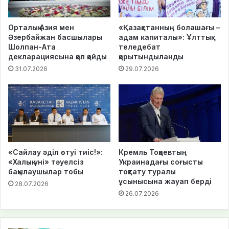
Орталық Азия мен
«Қазақстанның болашағы –
Әзербайжан басшылары
адам капиталы»: Ұлттық
Шолпан-Ата
теледебат
декларациясына қол қойды
қорытындыланды
31.07.2026
29.07.2026
«Сайлау әділ өтуі тиіс!»:
Кремль Тоқаевтың
«Халық үні» тәуелсіз
Украинадағы соғысты
бақылаушылар тобы
тоқтату туралы
ұсынысына жауап берді
28.07.2026
26.07.2026