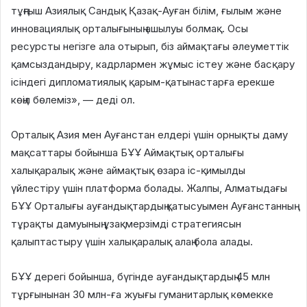
тұңғыш Азиялық Сандық Қазақ-Ауған білім, ғылым және
инновациялық орталығының ашылуы болмақ. Осы
ресурсты негізге ала отырып, біз аймақтағы әлеуметтік
қамсыздандыру, кадрлармен жұмыс істеу және басқару
ісіндегі дипломатиялық қарым-қатынастарға ерекше
көңіл бөлеміз», — деді ол.
Орталық Азия мен Ауғанстан елдері үшін орнықты даму
мақсаттары бойынша БҰҰ Аймақтық орталығы
халықаралық және аймақтық өзара іс-қимылды
үйлестіру үшін платформа болады. Жалпы, Алматыдағы
БҰҰ Орталығы ауғандықтардың қатысуымен Ауғанстанның
тұрақты дамуының ұзақмерзімді стратегиясын
қалыптастыру үшін халықаралық алаң бола алады.
БҰҰ дерегі бойынша, бүгінде ауғандықтардың 45 млн
тұрғынынан 30 млн-ға жуығы гуманитарлық көмекке