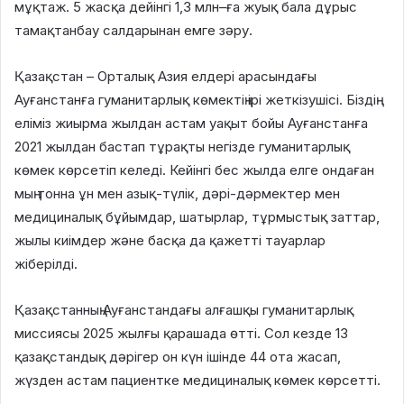
мұқтаж. 5 жасқа дейінгі 1,3 млн–ға жуық бала дұрыс
тамақтанбау салдарынан емге зәру.
Қазақстан – Орталық Азия елдері арасындағы
Ауғанстанға гуманитарлық көмектің ірі жеткізушісі. Біздің
еліміз жиырма жылдан астам уақыт бойы Ауғанстанға
2021 жылдан бастап тұрақты негізде гуманитарлық
көмек көрсетіп келеді. Кейінгі бес жылда елге ондаған
мың тонна ұн мен азық-түлік, дәрі-дәрмектер мен
медициналық бұйымдар, шатырлар, тұрмыстық заттар,
жылы киімдер және басқа да қажетті тауарлар
жіберілді.
Қазақстанның Ауғанстандағы алғашқы гуманитарлық
миссиясы 2025 жылғы қарашада өтті. Сол кезде 13
қазақстандық дәрігер он күн ішінде 44 ота жасап,
жүзден астам пациентке медициналық көмек көрсетті.