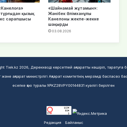
«Канелоға»
«Шайнамай жұтамын»:
тұрғыдан қызық
Жәнібек Әлімханұлы
окс сарапшысы
Канелоны жекпе-жекке
шақырды
6
03.08.2026
ght Tiek.kz 2026, Дереккөзді көрсетпей ақпаратты көшіріп, таратуға 
және ақпарат министрлігі Ақпарат комитетінің мерзімді баспасөз ба
есепке қою туралы №KZ28VPY00144831 куәлігі берілген
Редакция
Байланыс