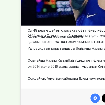
Ол 48 келіге дейінгі салмақта сәтті өнер кө
2024 жылғы Олимпиада ойындарының қола жү
Юлия Чумгалаковамен кездесті.
қаласында өтіп жатқан әлем чемпионатының 
Үш раундтың қорытындысы бойынша Назым а
Осылайша Назым Қызайбай үшінші рет әлем ч
ол 2014 және 2016 жылы жеңіс тұғырының биігі
Сондай-ақ Алуа Балқыбекова Әлем чемпионы
Fa