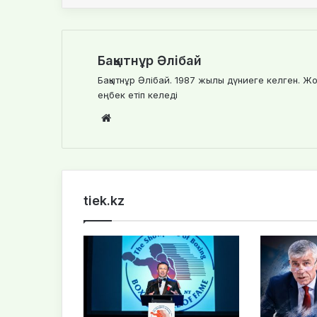
Бақытнұр Әлібай
Бақытнұр Әлібай. 1987 жылы дүниеге келген. Жо
еңбек етіп келеді
Website
tiek.kz