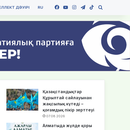
Facebook
YouTube
Instagram
Telegram
TikTok
Іздеу
ЛЛЕКТ ДӘУІРІ
RU
Қазақстандықтар
Құрылтай сайлауынан
жақсылық күтеді –
қоғамдық пікір зерттеуі
07.08.2026
Алматыда жүлде қоры