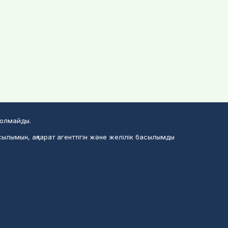
болмайды.
сылымын, ақпарат агенттігін және желілік басылымды