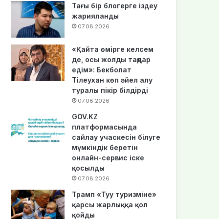
Тағы бір блогерге іздеу
жарияланды
07.08.2026
«Қайта өмірге келсем
де, осы жолды таңдар
едім»: Бекболат
Тілеухан көп әйел алу
туралы пікір білдірді
07.08.2026
GOV.KZ
платформасында
сайлау учаскесін білуге
мүмкіндік беретін
онлайн-сервис іске
қосылды
07.08.2026
Трамп «Туу туризміне»
қарсы жарлыққа қол
қойды