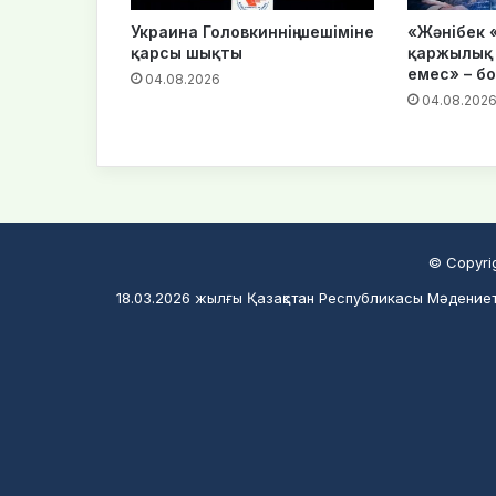
Украина Головкиннің шешіміне
«Жәнібек 
қарсы шықты
қаржылық 
емес» – б
04.08.2026
04.08.202
© Copyri
18.03.2026 жылғы Қазақстан Республикасы Мәдениет 