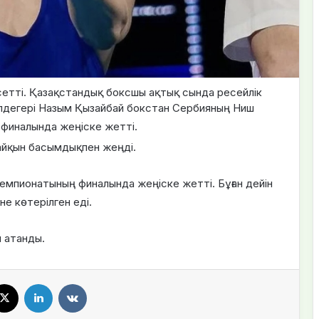
рсетті. Қазақстандық боксшы ақтық сында ресейлік
лдегері Назым Қызайбай бокстан Сербияның Ниш
финалында жеңіске жетті.
йқын басымдықпен жеңді.
емпионатының финалында жеңіске жетті. Бұған дейін
не көтерілген еді.
 атанды.
cebook
X
LinkedIn
VKontakte