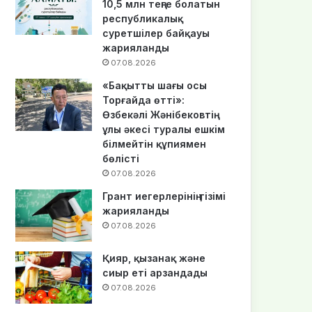
10,5 млн теңге болатын
республикалық
суретшілер байқауы
жарияланды
07.08.2026
«Бақытты шағы осы
Торғайда өтті»:
Өзбекәлі Жәнібековтің
ұлы әкесі туралы ешкім
білмейтін құпиямен
бөлісті
07.08.2026
Грант иегерлерінің тізімі
жарияланды
07.08.2026
Қияр, қызанақ және
сиыр еті арзандады
07.08.2026