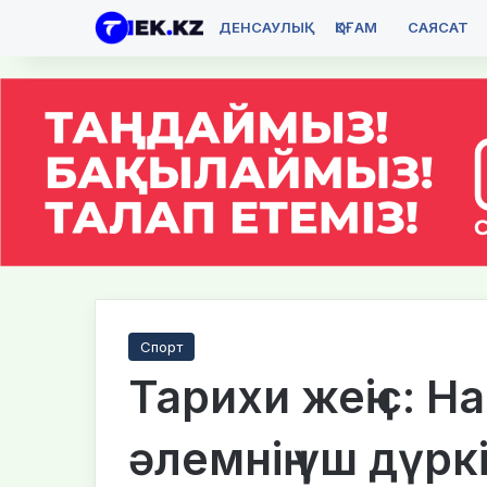
ДЕНСАУЛЫҚ
ҚОҒАМ
САЯСАТ
Спорт
Тарихи жеңіс: 
әлемнің үш дүр