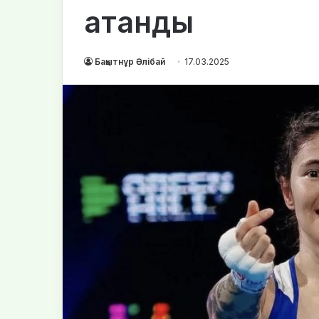
атанды
Бақытнұр Әлібай
17.03.2025