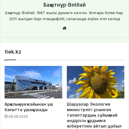
Бақытнұр Әлібай
Бақытнұр Әлібай. 1987 жылы дүниеге келген. Жоғары білімі бар.
2011 жылдан бері отандық БАҚ саласында еңбек етіп келеді
We
bsi
te
tiek.kz
Арқалық әуежайынан үш
Шаруалар Экология
бағытта ұшақ ұшады
министрлігі ұсынған
талаптардың сұйық май
08.08.2026
өндірісін құрдымға
жіберетінін айтып дабыл