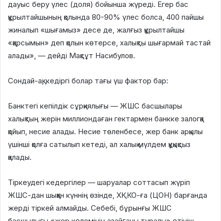
дауыс беру үлес (доля) бойынша жүреді. Егер бас
құрылтайшының қолында 80-90% үлес болса, 400 пайшы
жиналып «шығамыз» десе де, жалғыз құрылтайшы
«қарсымын» деп қолын көтерсе, халықты шығармай тастай
алады», — дейді Мақсұт Насибулов.
Сондай-ақ, кедіргі болар тағы үш фактор бар:
Банктегі кепілдік сұрқиялығы — ЖШС басшылары
халықтың жерін миллиондаған гектармен банкке залогқа
қойып, несие алады. Несие төленбесе, жер банк арқылы
үшінші қолға сатылып кетеді, ал халық мүлдем құқықсыз
қалады.
Тіркеудегі кедергілер — шаруалар соттасып жүріп
ЖШС-дан шыққан күннің өзінде, ХҚКО-ға (ЦОН) барғанда
жерді тіркей алмайды. Себебі, бұрынғы ЖШС
басшылығы «жер көлемінің азайғаны туралы» өтініш