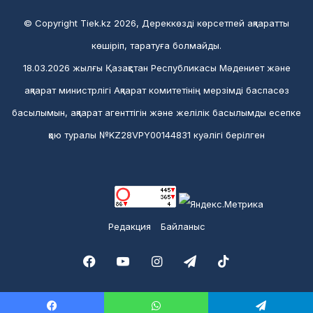
© Copyright Tiek.kz 2026, Дереккөзді көрсетпей ақпаратты
көшіріп, таратуға болмайды.
18.03.2026 жылғы Қазақстан Республикасы Мәдениет және
ақпарат министрлігі Ақпарат комитетінің мерзімді баспасөз
басылымын, ақпарат агенттігін және желілік басылымды есепке
қою туралы №KZ28VPY00144831 куәлігі берілген
Редакция
Байланыс
Facebook
YouTube
Instagram
Telegram
TikTok