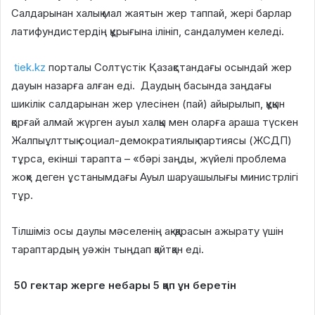
Салдарынан халық мал жаятын жер таппай, жері барлар
латифундистердің құрығына ілініп, сандалумен келеді.
tiek.kz
порталы Солтүстік Қазақстандағы осындай жер
дауын назарға алған еді. Даудың басында заңдағы
шикілік салдарынан жер үлесінен (пай) айырылып, құқын
қорғай алмай жүрген ауыл халқы мен оларға араша түскен
Жалпыұлттық социал-демократиялық партиясы (ЖСДП)
тұрса, екінші тарапта – «бәрі заңды, жүйелі проблема
жоқ» деген ұстанымдағы Ауыл шаруашылығы министрлігі
тұр.
Тілшіміз осы даулы мәселенің ақ-қарасын ажырату үшін
тараптардың уәжін тыңдап қайтқан еді.
50 гектар жерге небары 5 қап ұн беретін