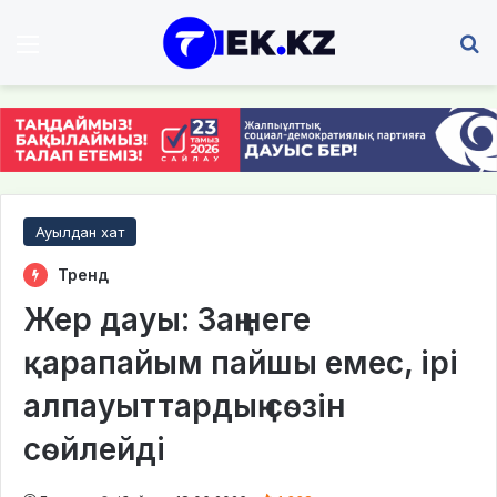
Мәзір
І
Ауылдан хат
Тренд
Жер дауы: Заң неге
қарапайым пайшы емес, ірі
алпауыттардың сөзін
сөйлейді