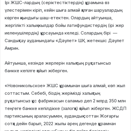
Ірі ЖШС-лардың (серіктестіктердің) құрамына өз
үлестерімен кіріп, кейін шыға алмай қалған шаруалардың
көрген қиындығы шаш-етектен. Олардың айтуынша,
жергілікті халық жылдар бойы латифундистердің (ірі жер
иеленушілердің) құрсауында келеді. Солардың бірі —
Сандықтау ауданындағы «Дәулет» ШҚ жетекшіс Дәулет
Амрин.
Айтуынша, кезінде жерлерін халықтың рұқсатынсыз
банкке кепілге қойып жіберген.
«Новоникольское» ЖШС құрамынан шыға алмай, көп жыл
соттастым. Себебі, біздің жерімізді халықтың
рұқсатынсыз құс фабрикасын саламыз деп 2 млрд 350 млн
теңгеге банкке кепілдікке (залогқа) қойып жіберген. ЖСДП
партиясының араласуымен, аудандық соттан Жоғарғы
сотқа дейін барып, 2022 жылы әрең дегенде құрамнан