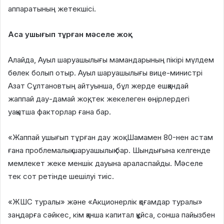
аппаратының жетекшісі.
Аса ушығып тұрған мәселе жоқ
Алайда, Ауыл шаруашылығы мамандарының пікірі мүлдем
бөлек болып отыр. Ауыл шаруашылығы вице-министрі
Азат Сұлтановтың айтуынша, бұл жерде ешқандай
жаппай дау-дамай жоқ, тек жекелеген өңірлердегі
уақытша факторлар ғана бар.
«Жаппай ушығып тұрған дау жоқ. Шамамен 80-нен астам
ғана проблемалық шаруашылық бар. Шындығына келгенде
мемлекет жеке меншік дауына араласпайды. Мәселе
тек сот ретінде шешілуі тиіс.
«ЖШС туралы» және «Акционерлік қоғамдар туралы»
заңдарға сәйкес, кім қанша капитал құйса, сонша пайызбен