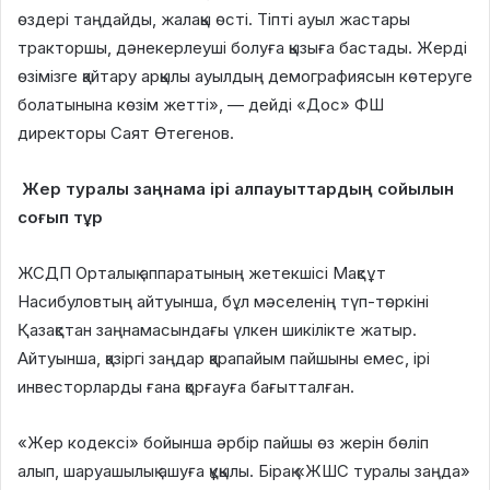
өздері таңдайды, жалақы өсті. Тіпті ауыл жастары
тракторшы, дәнекерлеуші болуға қызыға бастады. Жерді
өзімізге қайтару арқылы ауылдың демографиясын көтеруге
болатынына көзім жетті», — дейді «Дос» ФШ
директоры Саят Өтегенов.
Жер туралы заңнама ірі алпауыттардың сойылын
соғып тұр
ЖСДП Орталық аппаратының жетекшісі Мақсұт
Насибуловтың айтуынша, бұл мәселенің түп-төркіні
Қазақстан заңнамасындағы үлкен шикілікте жатыр.
Айтуынша, қазіргі заңдар қарапайым пайшыны емес, ірі
инвесторларды ғана қорғауға бағытталған.
«Жер кодексі» бойынша әрбір пайшы өз жерін бөліп
алып, шаруашылық ашуға құқылы. Бірақ «ЖШС туралы заңда»