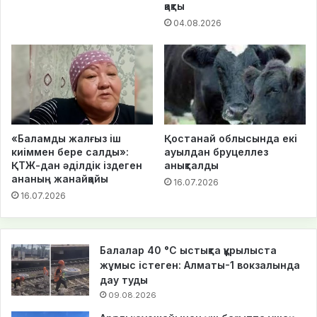
қақты
04.08.2026
«Баламды жалғыз іш
Қостанай облысында екі
киіммен бере салды»:
ауылдан бруцеллез
ҚТЖ-дан әділдік іздеген
анықталды
ананың жанайқайы
16.07.2026
16.07.2026
Балалар 40 °C ыстықта құрылыста
жұмыс істеген: Алматы-1 вокзалында
дау туды
09.08.2026