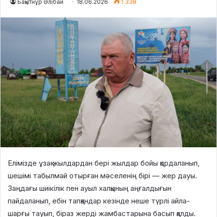
Бақытнұр Әлібай
18.06.2026
1 338
Елімізде ұзақ жылдардан бері жылдар бойы қордаланып,
шешімі табылмай отырған мәселенің бірі — жер дауы.
Заңдағы шиікілік пен ауыл халқының аңғалдығын
пайдаланып, ебін тапқандар кезінде неше түрлі айла-
шарғы тауып, біраз жерді жамбастарына басып қалды.