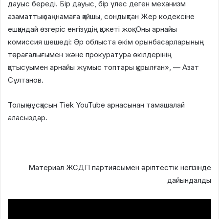
дауыс береді. Бір дауыс, бір үлес деген механизм
азаматтық заңнамаға қайшы, сондықтан Жер кодексіне
ешқандай өзгеріс енгізудің қажеті жоқ. Оны арнайы
комиссия шешеді: Әр облыста әкім орынбасарларының
төрағалығымен және прокуратура өкілдерінің
қатысуымен арнайы жұмыс топтары құрылған», — Азат
Сұлтанов.
Толық нұсқасын Tiek YouTube арнасынан тамашалай
аласыздар.
Материал ЖСДП партиясымен әріптестік негізінде
дайындалды