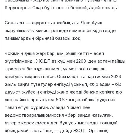
беруі керек. Олар бұл өтінішті бермей, әдейі созады.
Соңғысы
—
ақпараттың жабықтығы. Яғни Ауыл
шаруашылығы министрлігінде немесе әкімдіктерде
пайшылардың бірыңғай базасы жоқ.
««Кімнің қанша жері бар, кім көшіп кетті – есеп
жүргізілмейді. ЖСДП өз күшімен 2200-ден астам пайшы
тіркелген база құрғанымен, үкімет оған ешқашан
қызығушылық танытпаған. Осы мақсатта партиямыз 2023
жылы заңға түзетулер енгізуді ұсынып, «бір адам – бір
дауыс» жүйесін енгізуді және жерді банкке кепілге қою
үшін пайшылардың кемі 50%-ның жазбаша рұқсатын
талап етуді сұраған. Алайда Үкімет пен
ведомствоаралық комиссия «бәрі заңда жазылған,
өзгеріс керек емес» деп бұл ұсыныстарды толықтай
қабылдамай тастаған», — дейді ЖСДП Орталық