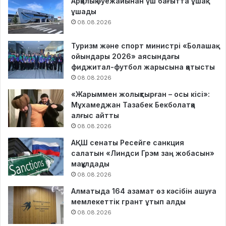
Арқалық әуежайынан үш бағытта ұшақ
ұшады
08.08.2026
Туризм және спорт министрі «Болашақ
ойындары 2026» аясындағы
фиджитал-футбол жарысына қатысты
08.08.2026
«Жарыммен жолықтырған – осы кісі»:
Мұхамеджан Тазабек Бекболатқа
алғыс айтты
08.08.2026
АҚШ сенаты Ресейге санкция
салатын «Линдси Грэм заң жобасын»
мақұлдады
08.08.2026
Алматыда 164 азамат өз кәсібін ашуға
мемлекеттік грант ұтып алды
08.08.2026