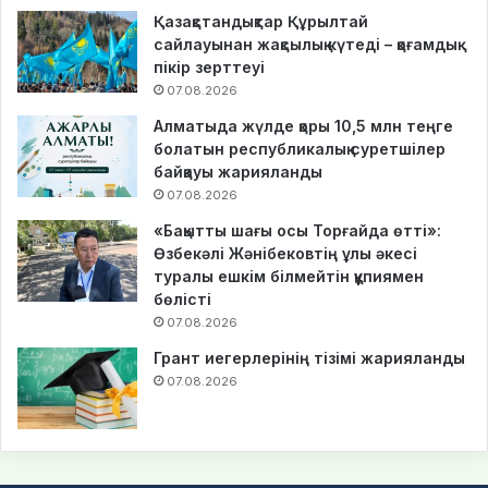
Қазақстандықтар Құрылтай
сайлауынан жақсылық күтеді – қоғамдық
пікір зерттеуі
07.08.2026
Алматыда жүлде қоры 10,5 млн теңге
болатын республикалық суретшілер
байқауы жарияланды
07.08.2026
«Бақытты шағы осы Торғайда өтті»:
Өзбекәлі Жәнібековтің ұлы әкесі
туралы ешкім білмейтін құпиямен
бөлісті
07.08.2026
Грант иегерлерінің тізімі жарияланды
07.08.2026