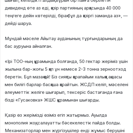
шығып, кепілдікті алдық. Бұрын бір пайға берілетін
дивиденд өте аз еді, қазір партияның арқасында 40 000
теңгеге дейін көтерілді, бірақ бұл да қазіргі заманда аз», —
дейді шаруа.
Мұндай мәселе Айытау ауданының тұрғындарының да
бас ауруына айналған.
«Ірі ТОО-ның құрамында болғанда, 50 гектар жеріміз үшін
жылына бар-жоғы 5 қап ұн немесе 2-3 тонна зерноотход
беретін. Бұл мазақ қой! Біз сияқты қарапайым халыққа ақшасы
мен билігі барлар басқаша қарайтын. ЖСДП келіп, мәселені
әлеуметтік желіге шығарып, тексеріс бастағанда ғана
бізді «Гусаковка» ЖШС құрамынан шығарды.
Қазір өз жерімізді өзіміз егіп жатырмыз. Ауылда
монополия жоқ, салауатты бәсекелестік пайда болды.
Механизаторлар мен жүргізушілер енді жұмыс берушіні