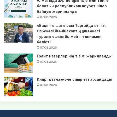
Алматыда жүлде қоры 10,5 млн теңге
болатын республикалық суретшілер
байқауы жарияланды
07.08.2026
«Бақытты шағы осы Торғайда өтті»:
Өзбекәлі Жәнібековтің ұлы әкесі
туралы ешкім білмейтін құпиямен
бөлісті
07.08.2026
Грант иегерлерінің тізімі жарияланды
07.08.2026
Қияр, қызанақ және сиыр еті арзандады
07.08.2026