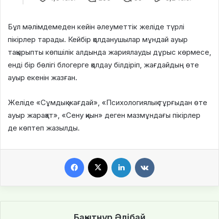
Бұл мәлімдемеден кейін әлеуметтік желіде түрлі
пікірлер тарады. Кейбір қолданушылар мұндай ауыр
тақырыпты көпшілік алдында жариялауды дұрыс көрмесе,
енді бір бөлігі блогерге қолдау білдіріп, жағдайдың өте
ауыр екенін жазған.
Желіде «Сұмдық жағдай», «Психологиялық тұрғыдан өте
ауыр жарақат», «Сену қиын» деген мазмұндағы пікірлер
де көптеп жазылды.
Facebook
X
LinkedIn
VKontakte
Бақытнұр Әлібай