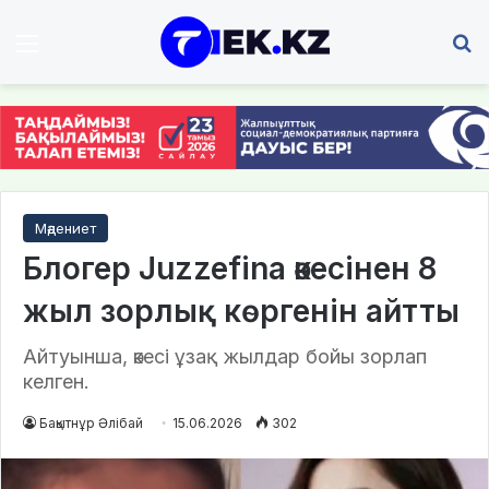
Мәзір
І
Мәдениет
Блогер Juzzefina әкесінен 8
жыл зорлық көргенін айтты
Айтуынша, әкесі ұзақ жылдар бойы зорлап
келген.
Бақытнұр Әлібай
15.06.2026
302