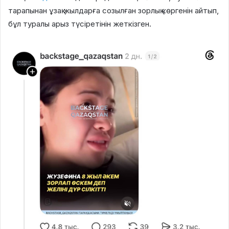
тарапынан ұзақ жылдарға созылған зорлық көргенін айтып,
бұл туралы арыз түсіретінін жеткізген.