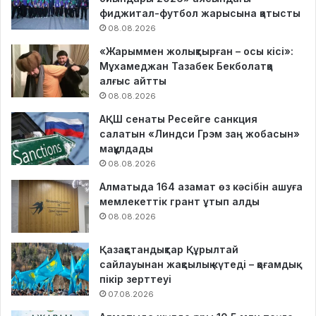
фиджитал-футбол жарысына қатысты
08.08.2026
«Жарыммен жолықтырған – осы кісі»:
Мұхамеджан Тазабек Бекболатқа
алғыс айтты
08.08.2026
АҚШ сенаты Ресейге санкция
салатын «Линдси Грэм заң жобасын»
мақұлдады
08.08.2026
Алматыда 164 азамат өз кәсібін ашуға
мемлекеттік грант ұтып алды
08.08.2026
Қазақстандықтар Құрылтай
сайлауынан жақсылық күтеді – қоғамдық
пікір зерттеуі
07.08.2026