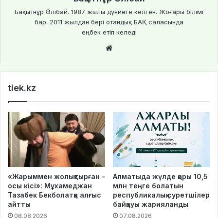
Бақытнұр Әлібай. 1987 жылы дүниеге келген. Жоғары білімі
бар. 2011 жылдан бері отандық БАҚ саласында
еңбек етіп келеді
We
bsi
te
tiek.kz
«Жарыммен жолықтырған –
Алматыда жүлде қоры 10,5
осы кісі»: Мұхамеджан
млн теңге болатын
Тазабек Бекболатқа алғыс
республикалық суретшілер
айтты
байқауы жарияланды
08.08.2026
07.08.2026