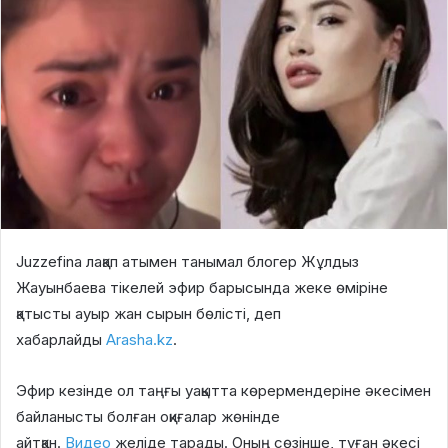
Juzzefina лақап атымен танымал блогер Жұлдыз
Жауынбаева тікелей эфир барысында жеке өміріне
қатысты ауыр жан сырын бөлісті, деп
хабарлайды
Arasha.kz
.
Эфир кезінде ол таңғы уақытта көрермендеріне әкесімен
байланысты болған оқиғалар жөнінде
айтқан.
Видео
желіде тарады. Оның сөзінше, туған әкесі