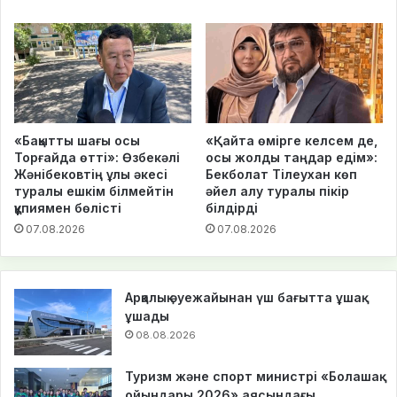
«Бақытты шағы осы
«Қайта өмірге келсем де,
Торғайда өтті»: Өзбекәлі
осы жолды таңдар едім»:
Жәнібековтің ұлы әкесі
Бекболат Тілеухан көп
туралы ешкім білмейтін
әйел алу туралы пікір
құпиямен бөлісті
білдірді
07.08.2026
07.08.2026
Арқалық әуежайынан үш бағытта ұшақ
ұшады
08.08.2026
Туризм және спорт министрі «Болашақ
ойындары 2026» аясындағы