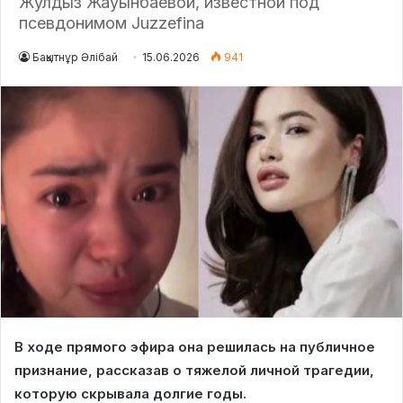
Жулдыз Жауынбаевой, известной под
псевдонимом Juzzefina
Бақытнұр Әлібай
15.06.2026
941
В ходе прямого эфира она решилась на публичное
признание, рассказав о тяжелой личной трагедии,
которую скрывала долгие годы.