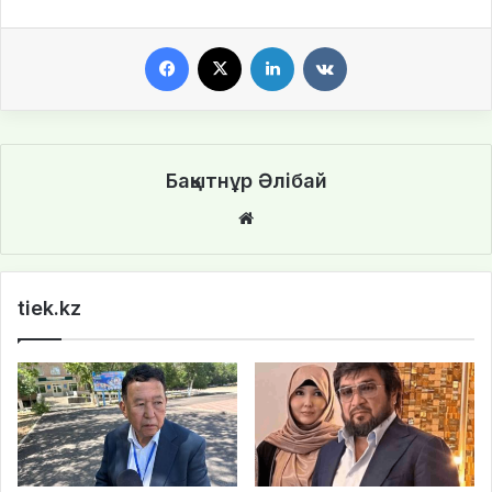
Facebook
X
LinkedIn
VKontakte
Бақытнұр Әлібай
We
bsi
te
tiek.kz