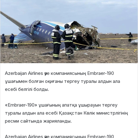
Azerbaijan Airlines әуе компаниясының Embraer-190
ұшағымен болған оқиғаны тергеу туралы алдын ала
есебі белгілі болды.
«Embraer-190» ұшағының апатқа ұшырауын тергеу
туралы алдын ала есебі Қазақстан Көлік министрлігінің
ресми сайтында жарияланды.
Azerbaijan Airlines әуе компаниясының Embraer-190