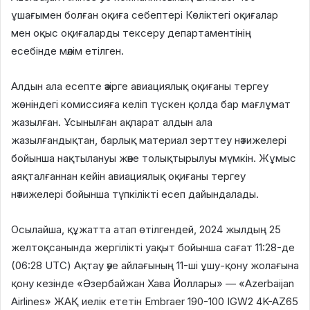
ұшағымен болған оқиға себептері Көліктегі оқиғалар
мен оқыс оқиғаларды тексеру департаментінің
есебінде мәлім етілген.
Алдын ала есепте әзірге авиациялық оқиғаны тергеу
жөніндегі комиссияға келіп түскен қолда бар мағлұмат
жазылған. Ұсынылған ақпарат алдын ала
жазылғандықтан, барлық материал зерттеу нәтижелері
бойынша нақтылануы және толықтырылуы мүмкін. Жұмыс
аяқталғаннан кейін авиациялық оқиғаны тергеу
нәтижелері бойынша түпкілікті есеп дайындалады.
Осылайша, құжатта атап өтілгендей, 2024 жылдың 25
желтоқсанында жергілікті уақыт бойынша сағат 11:28-де
(06:28 UTC) Ақтау әуе айлағының 11-ші ұшу-қону жолағына
қону кезінде «Әзербайжан Хава Йоллары» — «Azerbaijan
Airlines» ЖАҚ иелік ететін Embraer 190-100 IGW2 4K-AZ65