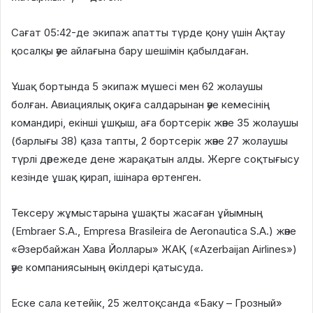
Сағат 05:42-де экипаж апатты түрде қону үшін Ақтау
қосалқы әуе айлағына бару шешімін қабылдаған.
Ұшақ бортында 5 экипаж мүшесі мен 62 жолаушы
болған. Авиациялық оқиға салдарынан әуе кемесінің
командирі, екінші ұшқыш, аға бортсерік және 35 жолаушы
(барлығы 38) қаза тапты, 2 бортсерік және 27 жолаушы
түрлі дәрежеде дене жарақатын алды. Жерге соқтығысу
кезінде ұшақ қирап, ішінара өртенген.
Тексеру жұмыстарына ұшақты жасаған ұйымның
(Embraer S.A., Empresa Brasileira de Aeronautica S.A.) және
«Әзербайжан Хава Йоллары» ЖАҚ («Azerbaijan Airlines»)
әуе компаниясының өкілдері қатысуда.
Еске сала кетейік, 25 желтоқсанда «Баку – Грозный»