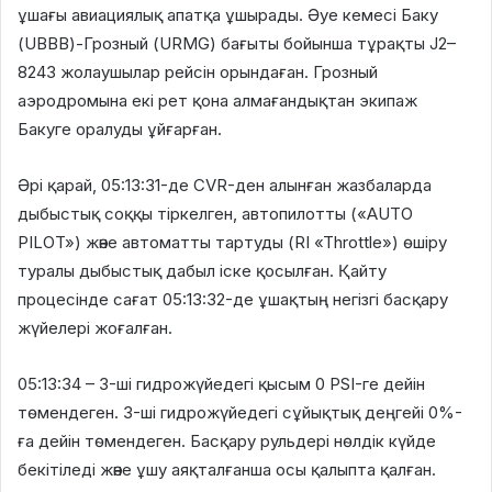
ұшағы авиациялық апатқа ұшырады. Әуе кемесі Баку
(UBBB)-Грозный (URMG) бағыты бойынша тұрақты J2–
8243 жолаушылар рейсін орындаған. Грозный
аэродромына екі рет қона алмағандықтан экипаж
Бакуге оралуды ұйғарған.
Әрі қарай, 05:13:31-де CVR-ден алынған жазбаларда
дыбыстық соққы тіркелген, автопилотты («AUTO
PILOT») және автоматты тартуды (RI «Throttle») өшіру
туралы дыбыстық дабыл іске қосылған. Қайту
процесінде сағат 05:13:32-де ұшақтың негізгі басқару
жүйелері жоғалған.
05:13:34 – 3-ші гидрожүйедегі қысым 0 PSI-ге дейін
төмендеген. 3-ші гидрожүйедегі сұйықтық деңгейі 0%-
ға дейін төмендеген. Басқару рульдері нөлдік күйде
бекітіледі және ұшу аяқталғанша осы қалыпта қалған.