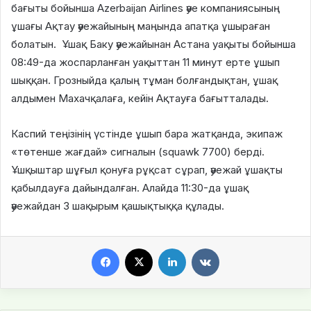
бағыты бойынша Azerbaijan Airlines әуе компаниясының
ұшағы Ақтау әуежайының маңында апатқа ұшыраған
болатын. Ұшақ Баку әуежайынан Астана уақыты бойынша
08:49-да жоспарланған уақыттан 11 минут ерте ұшып
шыққан. Грозныйда қалың тұман болғандықтан, ұшақ
алдымен Махачқалаға, кейін Ақтауға бағытталады.
Каспий теңізінің үстінде ұшып бара жатқанда, экипаж
«төтенше жағдай» сигналын (squawk 7700) берді.
Ұшқыштар шұғыл қонуға рұқсат сұрап, әуежай ұшақты
қабылдауға дайындалған. Алайда 11:30-да ұшақ
әуежайдан 3 шақырым қашықтыққа құлады.
Facebook
X
LinkedIn
VKontakte