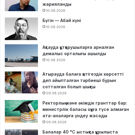
жарияланды
10.08.2026
Бүгін — Абай күні
10.08.2026
Ақтауда құтқарушыларға арналған
демалыс орталығы ашылды
10.08.2026
Атырауда балаға қатігездік көрсетті
деп айыпталған тәрбиеші бұрын
сотталған болып шықты
09.08.2026
Ректорлық және әкімдік гранттар бар:
министрлік баласы оқуға түсе алмаған
ата-аналарға үндеу жасады
09.08.2026
Балалар 40 °C ыстықта құрылыста