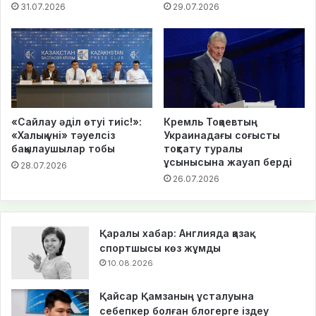
31.07.2026
29.07.2026
«Сайлау әділ өтуі тиіс!»:
Кремль Тоқаевтың
«Халық үні» тәуелсіз
Украинадағы соғысты
бақылаушылар тобы
тоқтату туралы
ұсынысына жауап берді
28.07.2026
26.07.2026
Қаралы хабар: Англияда қазақ
спортшысы көз жұмды
10.08.2026
Қайсар Қамзаның ұсталуына
себепкер болған блогерге іздеу