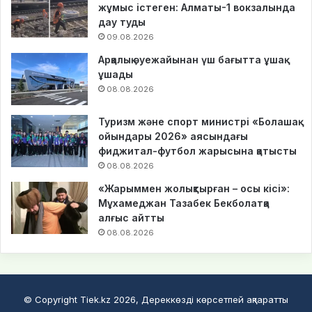
жұмыс істеген: Алматы-1 вокзалында
дау туды
09.08.2026
Арқалық әуежайынан үш бағытта ұшақ
ұшады
08.08.2026
Туризм және спорт министрі «Болашақ
ойындары 2026» аясындағы
фиджитал-футбол жарысына қатысты
08.08.2026
«Жарыммен жолықтырған – осы кісі»:
Мұхамеджан Тазабек Бекболатқа
алғыс айтты
08.08.2026
© Copyright Tiek.kz 2026, Дереккөзді көрсетпей ақпаратты