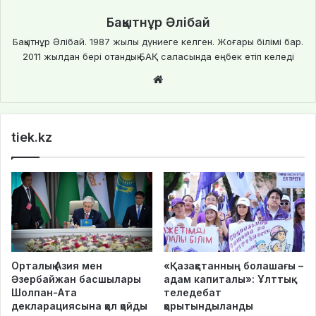
Бақытнұр Әлібай
Бақытнұр Әлібай. 1987 жылы дүниеге келген. Жоғары білімі бар.
2011 жылдан бері отандық БАҚ саласында еңбек етіп келеді
Website
tiek.kz
Орталық Азия мен
«Қазақстанның болашағы –
Әзербайжан басшылары
адам капиталы»: Ұлттық
Шолпан-Ата
теледебат
декларациясына қол қойды
қорытындыланды