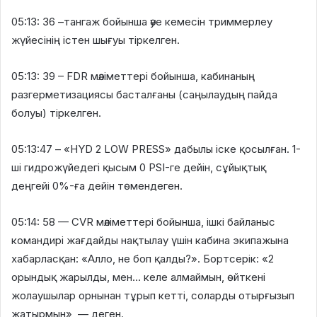
05:13: 36 –тангаж бойынша әуе кемесін триммерлеу
жүйесінің істен шығуы тіркелген.
05:13: 39 – FDR мәліметтері бойынша, кабинаның
разгерметизациясы басталғаны (саңылаудың пайда
болуы) тіркелген.
05:13:47 – «HYD 2 LOW PRESS» дабылы іске қосылған. 1-
ші гидрожүйедегі қысым 0 PSI-ге дейін, сұйықтық
деңгейі 0%-ға дейін төмендеген.
05:14: 58 — CVR мәліметтері бойынша, ішкі байланыс
командирі жағдайды нақтылау үшін кабина экипажына
хабарласқан: «Алло, не боп қалды?». Бортсерік: «2
орындық жарылды, мен… келе алмаймын, өйткені
жолаушылар орнынан тұрып кетті, соларды отырғызып
жатырмын», — деген.