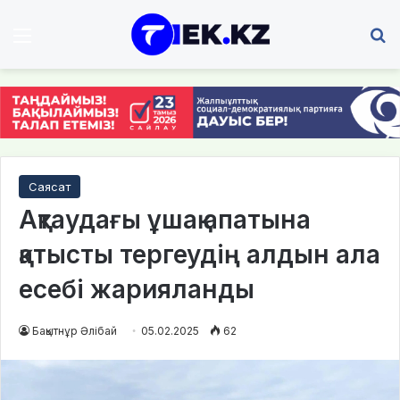
Мәзір
І
Саясат
Ақтаудағы ұшақ апатына
қатысты тергеудің алдын ала
есебі жарияланды
Бақытнұр Әлібай
05.02.2025
62