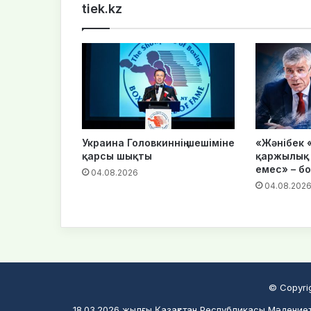
tiek.kz
Украина Головкиннің шешіміне
«Жәнібек 
қарсы шықты
қаржылық 
емес» – б
04.08.2026
04.08.202
© Copyri
18.03.2026 жылғы Қазақстан Республикасы Мәдениет 