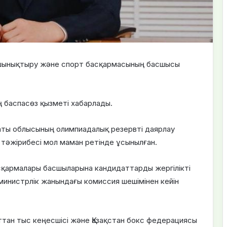
 шынықтыру және спорт басқармасының басшысы
ң баспасөз қызметі хабарлады.
аты облысының олимпиадалық резервті даярлау
тәжірибесі мол маман ретінде ұсынылған.
асқармалары басшыларына кандидаттарды жергілікті
министрлік жанындағы комиссия шешімінен кейін
ттан тыс кеңесшісі және Қазақстан бокс федерациясы