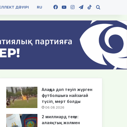
Facebook
YouTube
Instagram
Telegram
TikTok
Іздеу
ЛЛЕКТ ДӘУІРІ
RU
Алаңда доп теуіп жүрген
футболшыға найзағай
түсіп, мерт болды
06.08.2026
2 миллиард теңге:
алаяқтық жолмен