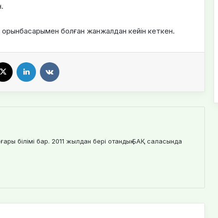
.
н орынбасарымен болған жанжалдан кейін кеткен.
X
LinkedIn
VKontakte
ғары білімі бар. 2011 жылдан бері отандық БАҚ саласында