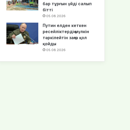
бар тұрғын үйді салып
бітті
05.08.2026
Путин елден кеткен
ресейліктердің мүлкін
тәркілейтін заңға қол
қойды
05.08.2026