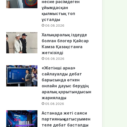
несие рәсімдеген
ұйымдасқан
қылмыстық топ
ұсталды
06.08.2026
Халықаралық іздеуде
болған блогер Қайсар
Камза Қазақстанға
жеткізілді
06.08.2026
«Жетінші арна»
сайлауалды дебат
барысында өткен
онлайн дауыс берудің
аралық қорытындысын
жариялады
05.08.2026
Астанада жеті саяси
партияның қатысуымен
теле дебат басталды