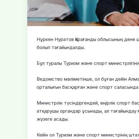
Нұркен Нуратов Қарағанды облысының дене
болып тағайындалды.
Бұл туралы Туризм және спорт министрлігіні
Ведомство мәліметінше, ол бұған дейін Алм
орталығын басқарған және спорт саласында 
Министрлік түсіндіргендей, өңірлік спорт б
атқарушы органдар ұсынады, ал тағайындау 
жүзеге асады.
Кейін ол Туризм және спорт министрінің шта