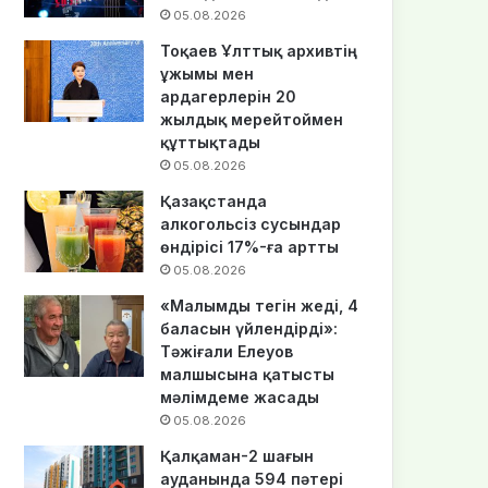
05.08.2026
Тоқаев Ұлттық архивтің
ұжымы мен
ардагерлерін 20
жылдық мерейтоймен
құттықтады
05.08.2026
Қазақстанда
алкогольсіз сусындар
өндірісі 17%-ға артты
05.08.2026
«Малымды тегін жеді, 4
баласын үйлендірді»:
Тәжіғали Елеуов
малшысына қатысты
мәлімдеме жасады
05.08.2026
Қалқаман-2 шағын
ауданында 594 пәтері