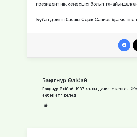
президентінің кеңесшісі болып тағайындалған
Бұған дейінгі басшы Серік Сапиев қызметіне
Facebook
Бақытнұр Әлібай
Бақытнұр Әлібай. 1987 жылы дүниеге келген. Жо
еңбек етіп келеді
We
bsi
te