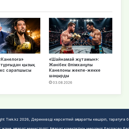
«Канелоға»
«Шайнамай жұтамын»:
тұрғыдан қызық
Жәнібек Әлімханұлы
окс сарапшысы
Канелоны жекпе-жекке
шақырды
6
03.08.2026
ght Tiek.kz 2026, Дереккөзді көрсетпей ақпаратты көшіріп, таратуға 
және ақпарат министрлігі Ақпарат комитетінің мерзімді баспасөз ба