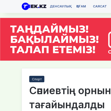
ДЕНСАУЛЫҚ
ҚОҒАМ
САЯСАТ
Спорт
Сәпиевтің орны
тағайындалды