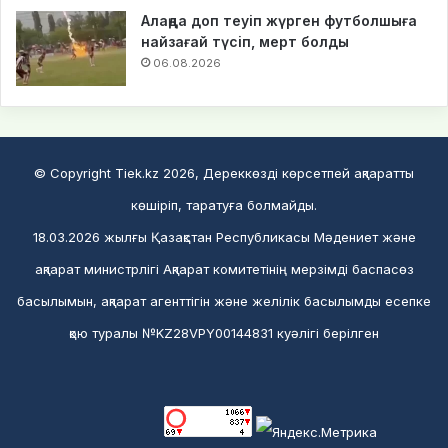
Алаңда доп теуіп жүрген футболшыға
найзағай түсіп, мерт болды
06.08.2026
© Copyright Tiek.kz 2026, Дереккөзді көрсетпей ақпаратты
көшіріп, таратуға болмайды.
18.03.2026 жылғы Қазақстан Республикасы Мәдениет және
ақпарат министрлігі Ақпарат комитетінің мерзімді баспасөз
басылымын, ақпарат агенттігін және желілік басылымды есепке
қою туралы №KZ28VPY00144831 куәлігі берілген