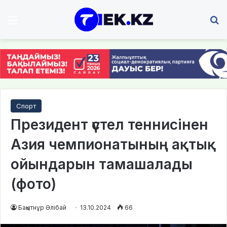
Мәзір
І
Спорт
Президент үстел теннисінен
Азия чемпионатының ақтық
ойындарын тамашалады
(фото)
Бақытнұр Әлібай
13.10.2024
66