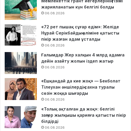
Мемлекеттік грант иегерлерінің тізімі
жарияланатын күн белгілі болды
06.08.2026
«72 рет пышақ сұғар едім»: Желіде
Нұрай Серікбайдың өліміне қатысты
пікір жазған адам ұсталды
06.08.2026
Ғалымдар Жер халқын 4 млрд адамға
дейін азайту жолын іздеп жатыр
06.08.2026
«Ешқандай да кие жоқ» — Бекболат
Тілеухан әншілердің сахна туралы
сөзін жоққа шығарды
06.08.2026
«Толық ақталған да жоқ»: белгілі
заңгер жылқышы қарияға қатысты пікір
білдірді
06.08.2026