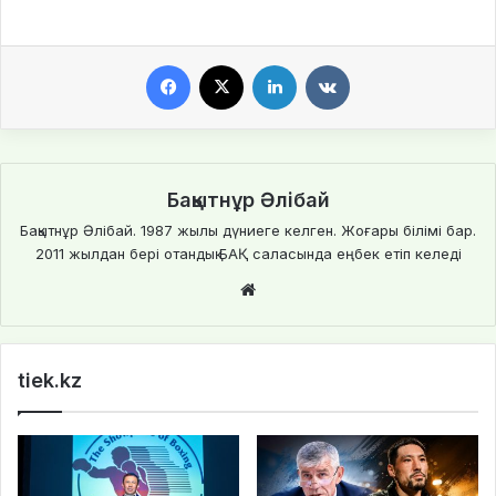
Facebook
X
LinkedIn
VKontakte
Бақытнұр Әлібай
Бақытнұр Әлібай. 1987 жылы дүниеге келген. Жоғары білімі бар.
2011 жылдан бері отандық БАҚ саласында еңбек етіп келеді
Website
tiek.kz