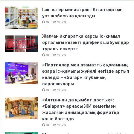
Ішкі істер министрлігі Кітап оқитын
ұлт жобасына қосылды
06.08.2026
Жалған ақпаратқа қарсы іс-қимыл
орталығы кезекті дипфейк шабуылдар
туралы ескертті
06.08.2026
«Партиялар мен азаматтық қоғамның
өзара іс-қимылы жүйелі негізде артып
келеді» – «Sarap» клубының
сарапшылары
06.08.2026
«Алтыннан да қымбат достық»:
«Balapan» арнасы ЖИ көмегімен
жасалған анимациялық форматқа
көше бастады
06.08.2026