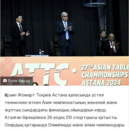
Фото: Ақорда
Қасым-Жомарт Тоқаев Астана қаласында үстел
теннисінен өткен Азия чемпионатының жекелей және
жұптық сындардағы финалдық ойындарын көрді.
Аталған біріншілікке 26 елдің 210 спортшысы қатысты.
Олардың қатарында Олимпиада және әлем чемпиондары