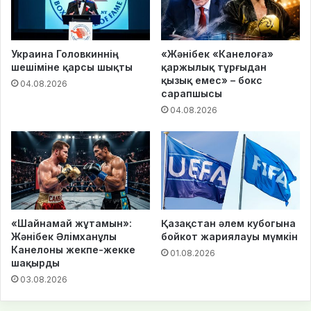
Украина Головкиннің
«Жәнібек «Канелоға»
шешіміне қарсы шықты
қаржылық тұрғыдан
қызық емес» – бокс
04.08.2026
сарапшысы
04.08.2026
«Шайнамай жұтамын»:
Қазақстан әлем кубогына
Жәнібек Әлімханұлы
бойкот жариялауы мүмкін
Канелоны жекпе-жекке
01.08.2026
шақырды
03.08.2026