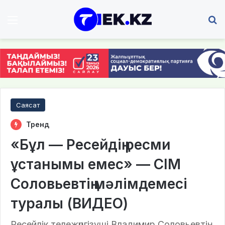
Мәзір
І
Саясат
Тренд
«Бұл — Ресейдің ресми
ұстанымы емес» — СІМ
Соловьевтің мәлімдемесі
туралы (ВИДЕО)
Ресейлік тележүргізуші Владимир Соловьевтің