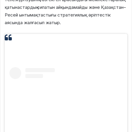
қатынастардың сипатын айқындамайды және Қазақстан–
Ресей ынтымақтастығы стратегиялық әріптестік
аясында жалғасып жатыр.