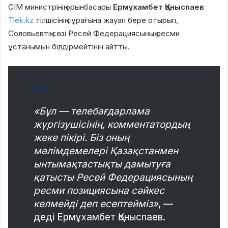
СІМ министрінің орынбасары
Ермұхамбет Қоныспаев
Tiek.kz
тілшісінің сұрағына жауап бере отырып,
Соловьевтің сөзі Ресей Федерациясының ресми
ұстанымын білдірмейтінін айтты.
«Бұл — телебағдарлама
жүргізушісінің, комментатордың
жеке пікірі. Біз оның
мәлімдемелері Қазақстанмен
ынтымақтастықты дамытуға
қатысты Ресей Федерациясының
ресми позициясына сәйкес
келмейді деп есептейміз»
, —
деді Ермұхамбет Қоныспаев.