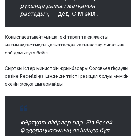
рухында дамып жатқанын
растады»
, — деді СІМ өкілі.
Қоныспаевтың айтуынша, екі тарап та екіжақты
ынтымақтастықты қалыптасқан қатынастар сипатына
сай дамытуға бейіл.
Сыртқы істер министрінің орынбасары Соловьевтің даулы
сөзіне Ресейдің өз ішінде де тиісті реакция болуы мүмкін
екенін жоққа шығармайды.
«Әртүрлі пікірлер бар. Біз Ресей
Федерациясының өз ішінде бұл