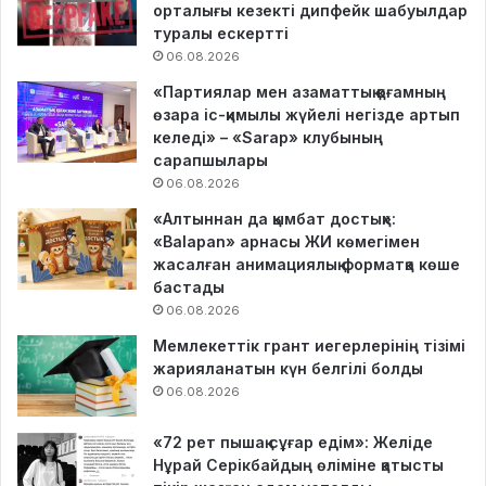
орталығы кезекті дипфейк шабуылдар
туралы ескертті
06.08.2026
«Партиялар мен азаматтық қоғамның
өзара іс-қимылы жүйелі негізде артып
келеді» – «Sarap» клубының
сарапшылары
06.08.2026
«Алтыннан да қымбат достық»:
«Balapan» арнасы ЖИ көмегімен
жасалған анимациялық форматқа көше
бастады
06.08.2026
Мемлекеттік грант иегерлерінің тізімі
жарияланатын күн белгілі болды
06.08.2026
«72 рет пышақ сұғар едім»: Желіде
Нұрай Серікбайдың өліміне қатысты