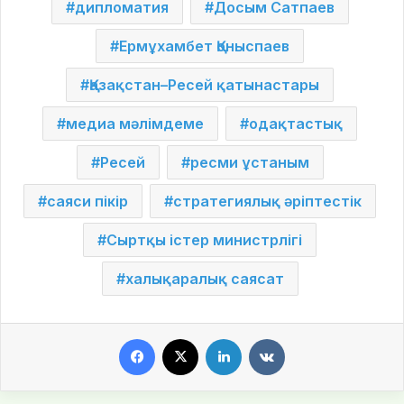
дипломатия
Досым Сатпаев
Ермұхамбет Қоныспаев
Қазақстан–Ресей қатынастары
медиа мәлімдеме
одақтастық
Ресей
ресми ұстаным
саяси пікір
стратегиялық әріптестік
Сыртқы істер министрлігі
халықаралық саясат
Facebook
X
LinkedIn
VKontakte