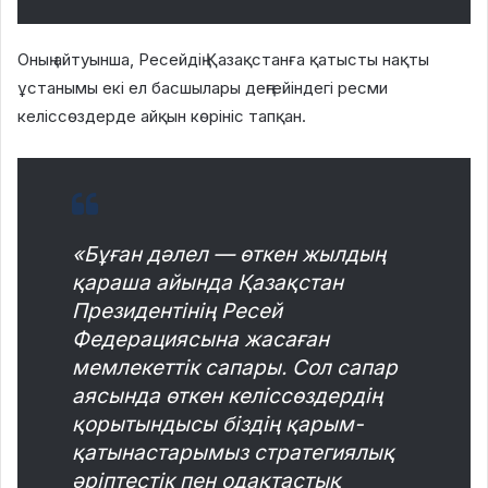
Оның айтуынша, Ресейдің Қазақстанға қатысты нақты
ұстанымы екі ел басшылары деңгейіндегі ресми
келіссөздерде айқын көрініс тапқан.
«Бұған дәлел — өткен жылдың
қараша айында Қазақстан
Президентінің Ресей
Федерациясына жасаған
мемлекеттік сапары. Сол сапар
аясында өткен келіссөздердің
қорытындысы біздің қарым-
қатынастарымыз стратегиялық
әріптестік пен одақтастық