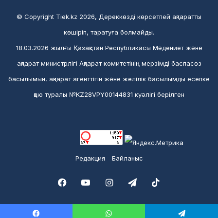
© Copyright Tiek.kz 2026, Дереккөзді көрсетпей ақпаратты
көшіріп, таратуға болмайды.
18.03.2026 жылғы Қазақстан Республикасы Мәдениет және
ақпарат министрлігі Ақпарат комитетінің мерзімді баспасөз
басылымын, ақпарат агенттігін және желілік басылымды есепке
қою туралы №KZ28VPY00144831 куәлігі берілген
Редакция
Байланыс
Facebook
YouTube
Instagram
Telegram
TikTok