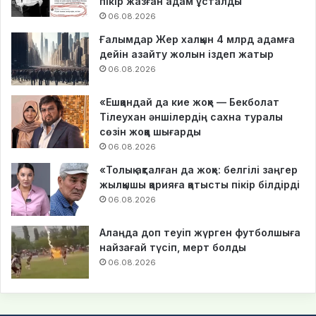
пікір жазған адам ұсталды
06.08.2026
Ғалымдар Жер халқын 4 млрд адамға
дейін азайту жолын іздеп жатыр
06.08.2026
«Ешқандай да кие жоқ» — Бекболат
Тілеухан әншілердің сахна туралы
сөзін жоққа шығарды
06.08.2026
«Толық ақталған да жоқ»: белгілі заңгер
жылқышы қарияға қатысты пікір білдірді
06.08.2026
Алаңда доп теуіп жүрген футболшыға
найзағай түсіп, мерт болды
06.08.2026