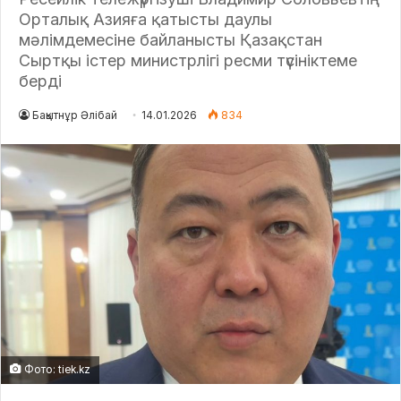
Орталық Азияға қатысты даулы
мәлімдемесіне байланысты Қазақстан
Сыртқы істер министрлігі ресми түсініктеме
берді
Бақытнұр Әлібай
14.01.2026
834
Фото: tiek.kz