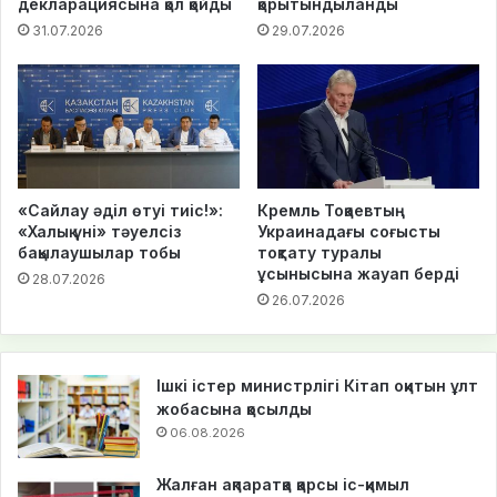
декларациясына қол қойды
қорытындыланды
31.07.2026
29.07.2026
«Сайлау әділ өтуі тиіс!»:
Кремль Тоқаевтың
«Халық үні» тәуелсіз
Украинадағы соғысты
бақылаушылар тобы
тоқтату туралы
ұсынысына жауап берді
28.07.2026
26.07.2026
Ішкі істер министрлігі Кітап оқитын ұлт
жобасына қосылды
06.08.2026
Жалған ақпаратқа қарсы іс-қимыл