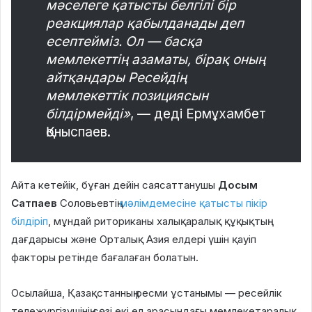
мәселеге қатысты белгілі бір
реакциялар қабылданады деп
есептейміз. Ол — басқа
мемлекеттің азаматы, бірақ оның
айтқандары Ресейдің
мемлекеттік позициясын
білдірмейді»
, — деді Ермұхамбет
Қоныспаев.
Айта кетейік, бұған дейін саясаттанушы
Досым
Сатпаев
Соловьевтің
мәлімдемесіне қатысты пікір
білдіріп
, мұндай риториканы халықаралық құқықтың
дағдарысы және Орталық Азия елдері үшін қауіп
факторы ретінде бағалаған болатын.
Осылайша, Қазақстанның ресми ұстанымы — ресейлік
тележүргізушінің сөзі екі ел арасындағы мемлекетаралық