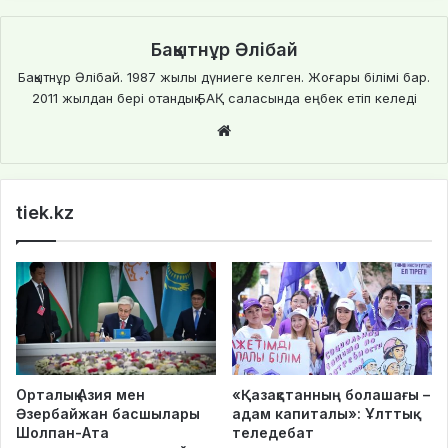
Бақытнұр Әлібай
Бақытнұр Әлібай. 1987 жылы дүниеге келген. Жоғары білімі бар.
2011 жылдан бері отандық БАҚ саласында еңбек етіп келеді
We
bsi
te
tiek.kz
Орталық Азия мен
«Қазақстанның болашағы –
Әзербайжан басшылары
адам капиталы»: Ұлттық
Шолпан-Ата
теледебат