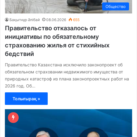
Общество
Бақытнұр Әлібай
08.06.2026
655
Правительство отказалось от
инициативы по обязательному
страхованию жилья от стихийных
бедствий
Правительство Казахстана исключило законопроект об
обязательном страховании недвижимого имущества от
природных катастроф из плана законопроектных работ на
2026 год. Об…
Толығырақ »