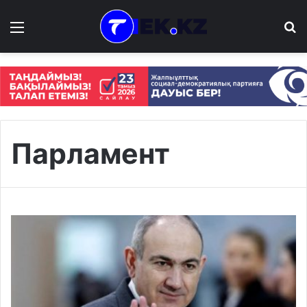
Мәзір
І
Парламент