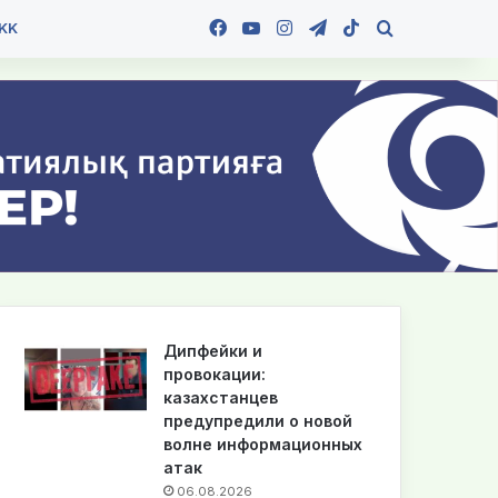
Facebook
YouTube
Instagram
Telegram
TikTok
Іздеу
KK
Дипфейки и
провокации:
казахстанцев
предупредили о новой
волне информационных
атак
06.08.2026