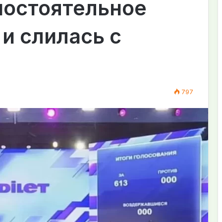
мостоятельное
и слилась с
797