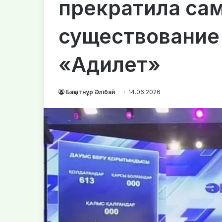
прекратила са
существование 
«Адилет»
Бақытнұр Әлібай
14.06.2026