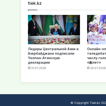
tiek.kz
Лидеры Центральной Азии и
Онлайн-оп
Азербайджана подписали
теледебат
Чолпон-Атинскую
числу гол
декларацию
«Әділет»
31.07.2026
29.07.2026
© Copyright Tiek.kz 2