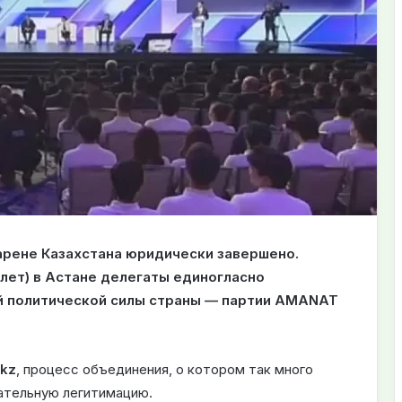
арене Казахстана юридически завершено.
ділет) в Астане делегаты единогласно
й политической силы страны — партии AMANAT
.kz
, процесс объединения, о котором так много
чательную легитимацию.