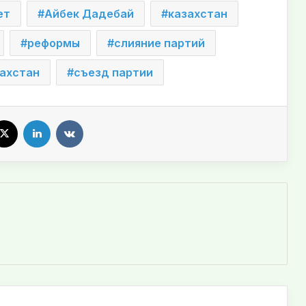
ет
Айбек Дадебай
казахстан
реформы
слияние партий
ахстан
съезд партии
X
LinkedIn
VKontakte