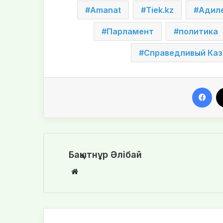
Amanat
Tiek.kz
Адил
Парламент
политика
Справедливый Каз
Facebook
Бақытнұр Әлібай
We
bsi
te