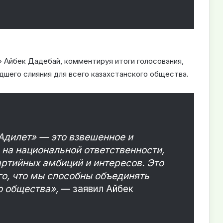
 Айбек Дадебай, комментируя итоги голосования,
дшего слияния для всего казахстанского общества.
дилет» — это взвешенное и
на национальной ответственности,
ртийных амбиций и интересов. Это
го, что мы способны объединять
о общества»,
— заявил Айбек