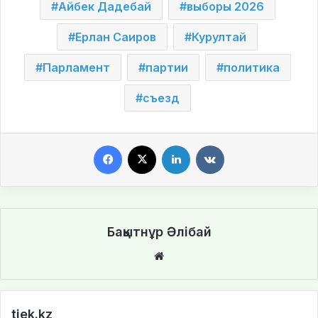
Айбек Дадебай
выборы 2026
Ерлан Саиров
Курултай
Парламент
партии
политика
съезд
Facebook
X
LinkedIn
VKontakte
Бақытнұр Әлібай
We
bsi
te
tiek.kz