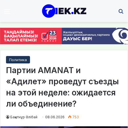
Мәзір
І
Политика
Партии AMANAT и
«Адилет» проведут съезды
на этой неделе: ожидается
ли объединение?
Бақытнұр Әлібай
08.06.2026
753