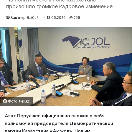
произошло громкое кадровое изменение
Бақытнұр Әлібай
13.06.2026
256
Фото: tiek.kz
Азат Перуашев официально сложил с себя
полномочия председателя Демократической
партии Казахстана «Ак жол». Новым