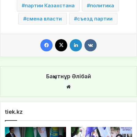
партии Казахстана
политика
смена власти
съезд партии
Facebook
X
LinkedIn
VKontakte
Бақытнұр Әлібай
We
bsi
te
tiek.kz