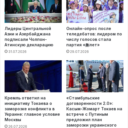
Лидеры Центральной
Онлайн-опрос после
Азии и Азербайджана
теледебатов: лидером по
подписали Чолпон-
числу голосов стала
Атинскую декларацию
партия «Әділет»
31.07.2026
29.07.2026
Кремль ответил на
«Стамбульские
инициативу Токаева о
договоренности 2.0»:
заморозке конфликта в
Касым-Жомарт Токаев на
Украине: главное условие
встрече с Путиным
Москвы
предложил план
заморозки украинского
26.07.2026