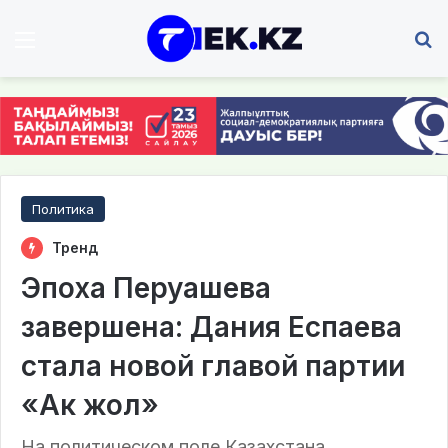
Мәзір
І
Политика
Тренд
Эпоха Перуашева
завершена: Дания Еспаева
стала новой главой партии
«Ак жол»
На политическом поле Казахстана