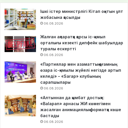
Ішкі істер министрлігі Кітап оқитын ұлт
жобасына қосылды
06.08.2026
Жалған ақпаратқа қарсы іс-қимыл
орталығы кезекті дипфейк шабуылдар
туралы ескертті
06.08.2026
«Партиялар мен азаматтық қоғамның
өзара іс-қимылы жүйелі негізде артып
келеді» – «Sarap» клубының
сарапшылары
06.08.2026
«Алтыннан да қымбат достық»:
«Balapan» арнасы ЖИ көмегімен
жасалған анимациялық форматқа көше
бастады
06.08.2026