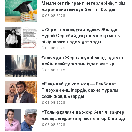
Мемлекеттік грант иегерлерінің тізімі
жарияланатын күн белгілі болды
06.08.2026
«72 рет пышақ сұғар едім»: Желіде
Нұрай Серікбайдың өліміне қатысты
пікір жазған адам ұсталды
06.08.2026
Ғалымдар Жер халқын 4 млрд адамға
дейін азайту жолын іздеп жатыр
06.08.2026
«Ешқандай да кие жоқ» — Бекболат
Тілеухан әншілердің сахна туралы
сөзін жоққа шығарды
06.08.2026
«Толық ақталған да жоқ»: белгілі заңгер
жылқышы қарияға қатысты пікір білдірді
06.08.2026