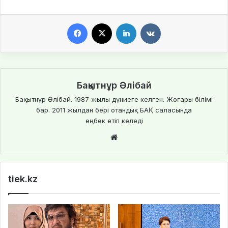
Facebook
X
LinkedIn
VKontakte
Бақытнұр Әлібай
Бақытнұр Әлібай. 1987 жылы дүниеге келген. Жоғары білімі
бар. 2011 жылдан бері отандық БАҚ саласында
еңбек етіп келеді
Website
tiek.kz