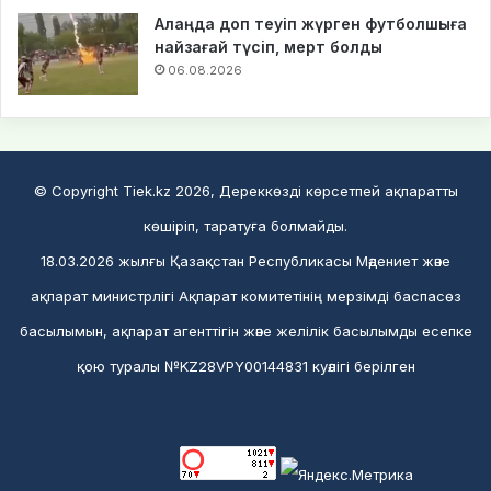
Алаңда доп теуіп жүрген футболшыға
найзағай түсіп, мерт болды
06.08.2026
© Copyright Tiek.kz 2026, Дереккөзді көрсетпей ақпаратты
көшіріп, таратуға болмайды.
18.03.2026 жылғы Қазақстан Республикасы Мәдениет және
ақпарат министрлігі Ақпарат комитетінің мерзімді баспасөз
басылымын, ақпарат агенттігін және желілік басылымды есепке
қою туралы №KZ28VPY00144831 куәлігі берілген