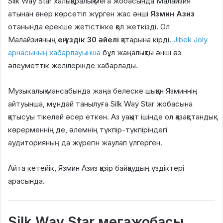
Silk Way Star халықаралық мега жобасында Малайзия
атынан өнер көрсетіп жүрген жас әнші
Язмин Азиз
отанында ерекше жетістікке қол жеткізді. Ол
Малайзияның
ең үздік 30 әйелі
қатарына кірді.
Jibek Joly
арнасының хабарлауынша
бұл жаңалықты әнші өз
әлеуметтік желілерінде хабарлады.
Музыкалық мансабында жаңа белеске шыққан Язминнің
айтуынша, мұндай танылуға Silk Way Star жобасына
қатысуы тікелей әсер еткен. Аз уақыт ішінде ол қазақстандық
көрерменнің де, әлемнің түкпір-түкпіріндегі
аудиторияның да жүрегін жаулап үлгерген.
Айта кетейік, Язмин Азиз қазір байқаудың үздіктері
арасында.
Silk Way Star мегажобасы