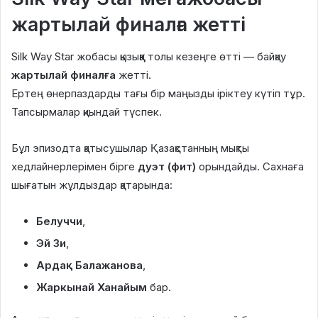
жартылай финалға жетті
Silk Way Star жобасы қызыққа толы кезеңге өтті — байқау
жартылай финалға
жетті.
Ертең өнерпаздарды тағы бір маңызды іріктеу күтіп тұр.
Тапсырмалар қиындай түспек.
Бұл эпизодта қатысушылар Қазақстанның мықты
хедлайнерлерімен бірге
дуэт (фит)
орындайды. Сахнаға
шығатын жұлдыздар қатарында:
Белуччи
,
Эй Зи
,
Ардақ Балажанова
,
Жаркынай Ханайым
бар.