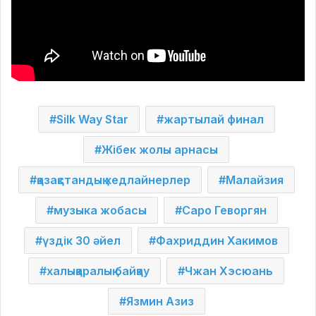
Silk Way Star
жартылай финал
Жібек жолы арнасы
қазақстандық хедлайнерлер
Малайзия
музыка жобасы
Саро Геворгян
үздік 30 әйел
Фахриддин Хакимов
халықаралық байқау
Чжан Хэсюань
Язмин Азиз