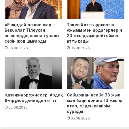
«Ешқандай да кие жоқ» —
Тоқаев Ұлттық архивтің
Бекболат Тілеухан
ұжымы мен ардагерлерін
әншілердің сахна туралы
20 жылдық мерейтоймен
сөзін жоққа шығарды
құттықтады
06.08.2026
05.08.2026
Қазақ кинорежиссері Ардақ
Сабыржан асаба 33 жыл
Әмірқұлов дүниеден өтті
мал баққан қарияға 10 жылқы
атап, елден кешірім
05.08.2026
сұрады
05.08.2026