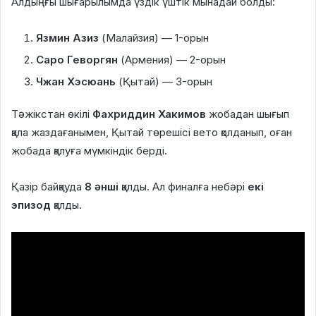
Алдыңғы шығарылымда үздік үштік мынадай болды:
Язмин Азиз
(Малайзия) — 1-орын
Саро Геворгян
(Армения) — 2-орын
Чжан Хэсюань
(Қытай) — 3-орын
Тәжікстан өкілі
Фахриддин Хакимов
жобадан шығып
қала жаздағанымен, Қытай төрешісі вето қолданып, оған
жобада қалуға мүмкіндік берді.
Қазір байқауда
8 әнші
қалды. Ал финалға небәрі
екі
эпизод
қалды.