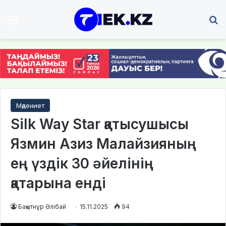
Мәзір
І
Мәдениет
Silk Way Star қатысушысы
Язмин Азиз Малайзияның
ең үздік 30 әйелінің
қатарына енді
Бақытнұр Әлібай
15.11.2025
94