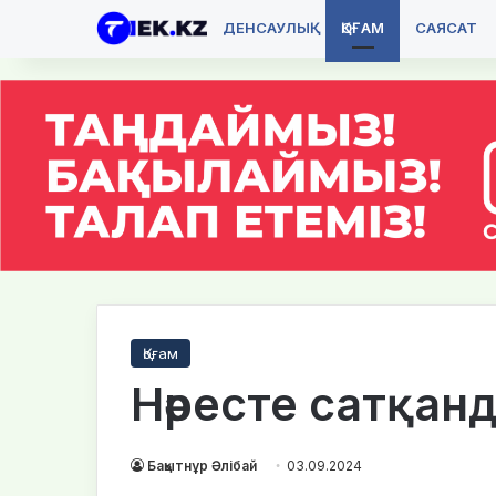
ДЕНСАУЛЫҚ
ҚОҒАМ
САЯСАТ
Қоғам
Нәресте сатқан
Бақытнұр Әлібай
03.09.2024