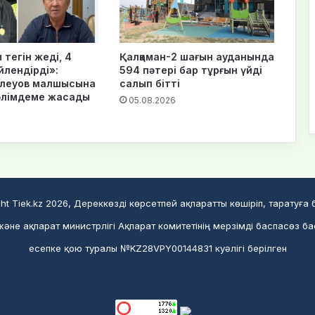
тегін жеді, 4
Қалқаман-2 шағын ауданында
йлендірді»:
594 пәтері бар тұрғын үйді
Елеуов малшысына
салып бітті
әлімдеме жасады
05.08.2026
ht Tiek.kz 2026, Дереккөзді көрсетпей ақпаратты көшіріп, таратуға
әне ақпарат министрлігі Ақпарат комитетінің мерзімді баспасөз б
есепке қою туралы №KZ28VPY00144831 куәлігі берілген