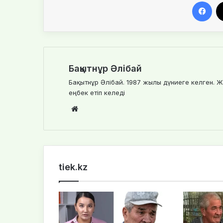
Fa
Бақытнұр Әлібай
Бақытнұр Әлібай. 1987 жылы дүниеге келген. Ж
еңбек етіп келеді
Website
tiek.kz