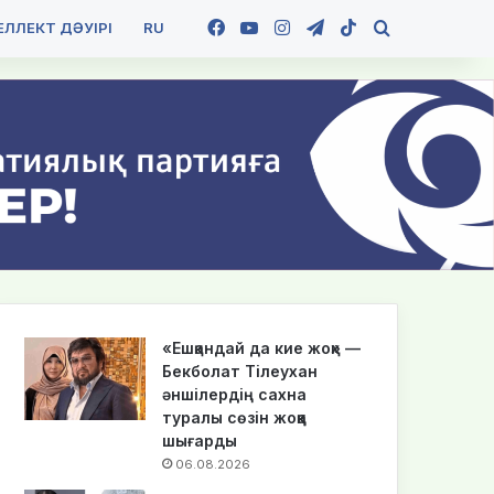
Facebook
YouTube
Instagram
Telegram
TikTok
Іздеу
ЛЛЕКТ ДӘУІРІ
RU
«Ешқандай да кие жоқ» —
Бекболат Тілеухан
әншілердің сахна
туралы сөзін жоққа
шығарды
06.08.2026