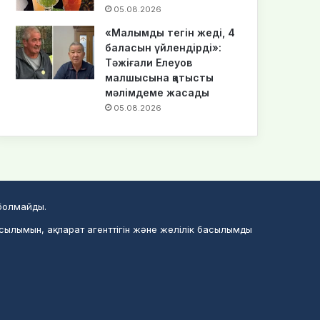
05.08.2026
«Малымды тегін жеді, 4
баласын үйлендірді»:
Тәжіғали Елеуов
малшысына қатысты
мәлімдеме жасады
05.08.2026
 болмайды.
асылымын, ақпарат агенттігін және желілік басылымды