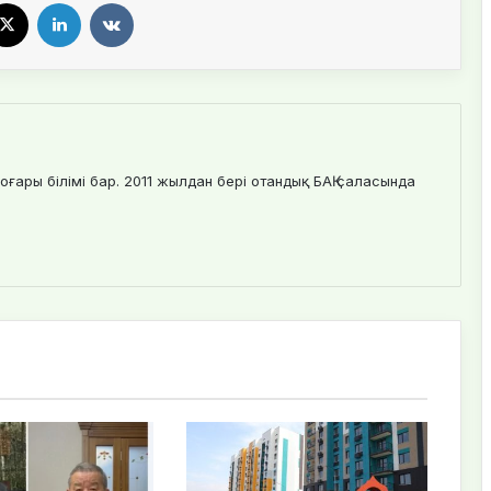
cebook
X
LinkedIn
VKontakte
оғары білімі бар. 2011 жылдан бері отандық БАҚ саласында