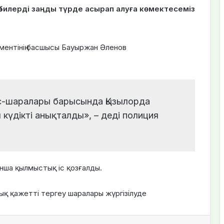
әбилерді заңды түрде асырап алуға көмектесеміз
ментінің басшысы Бауыржан Әленов
іс-шаралары барысында Қызылорда
үдікті анықталды», – деді полиция
нша қылмыстық іс қозғалды.
лық қажетті тергеу шаралары жүргізілуде