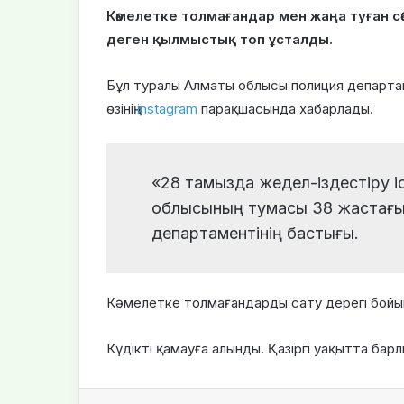
Кәмелетке толмағандар мен жаңа туған с
деген қылмыстық топ ұсталды.
Бұл туралы Алматы облысы полиция департа
өзінің
instagram
парақшасында хабарлады.
«28 тамызда жедел-іздестіру 
облысының тумасы 38 жастағы к
департаментінің бастығы.
Кәмелетке толмағандарды сату дерегі бойы
Күдікті қамауға алынды. Қазіргі уақытта бар