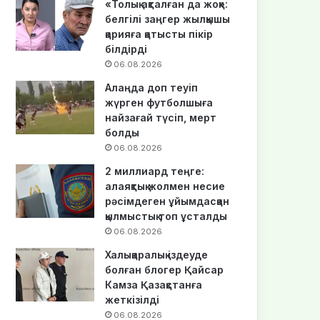
«Толық ақталған да жоқ»:
белгілі заңгер жылқышы
қарияға қатысты пікір
білдірді
06.08.2026
Алаңда доп теуіп
жүрген футболшыға
найзағай түсіп, мерт
болды
06.08.2026
2 миллиард теңге:
алаяқтық жолмен несие
рәсімдеген ұйымдасқан
қылмыстық топ ұсталды
06.08.2026
Халықаралық іздеуде
болған блогер Қайсар
Камза Қазақстанға
жеткізілді
06.08.2026