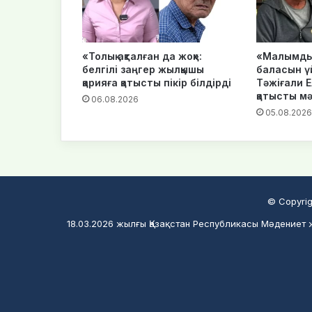
«Толық ақталған да жоқ»:
«Малымды 
белгілі заңгер жылқышы
баласын ү
қарияға қатысты пікір білдірді
Тәжіғали 
қатысты м
06.08.2026
05.08.2026
© Copyrig
18.03.2026 жылғы Қазақстан Республикасы Мәдениет ж