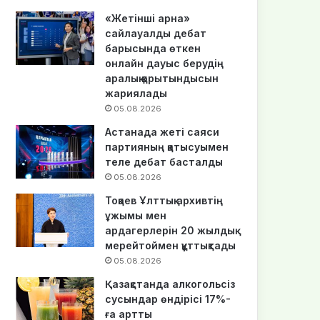
«Жетінші арна»
сайлауалды дебат
барысында өткен
онлайн дауыс берудің
аралық қорытындысын
жариялады
05.08.2026
Астанада жеті саяси
партияның қатысуымен
теле дебат басталды
05.08.2026
Тоқаев Ұлттық архивтің
ұжымы мен
ардагерлерін 20 жылдық
мерейтоймен құттықтады
05.08.2026
Қазақстанда алкогольсіз
сусындар өндірісі 17%-
ға артты