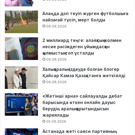
Алаңда доп теуіп жүрген футболшыға
найзағай түсіп, мерт болды
06.08.2026
2 миллиард теңге: алаяқтық жолмен
несие рәсімдеген ұйымдасқан
қылмыстық топ ұсталды
06.08.2026
Халықаралық іздеуде болған блогер
Қайсар Камза Қазақстанға жеткізілді
06.08.2026
«Жетінші арна» сайлауалды дебат
барысында өткен онлайн дауыс
берудің аралық қорытындысын
жариялады
05.08.2026
Астанада жеті саяси партияның