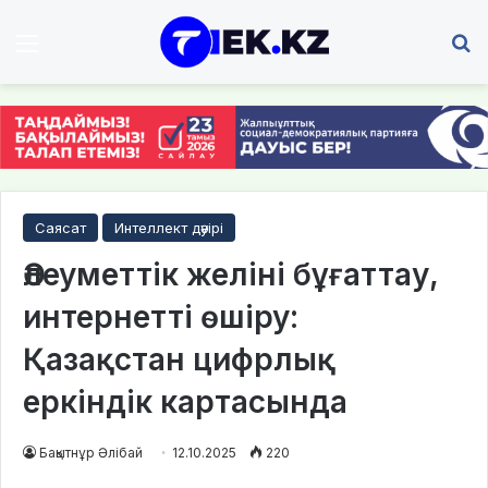
Мәзір
І
Саясат
Интеллект дәуірі
Әлеуметтік желіні бұғаттау,
интернетті өшіру:
Қазақстан цифрлық
еркіндік картасында
Бақытнұр Әлібай
12.10.2025
220