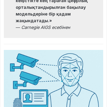
кеңістікте кең тараған цифрлық
орталықтандырылған бақылау
модельдеріне бір қадам
жақындатады.»
—
Carnegie AIGS есебінен