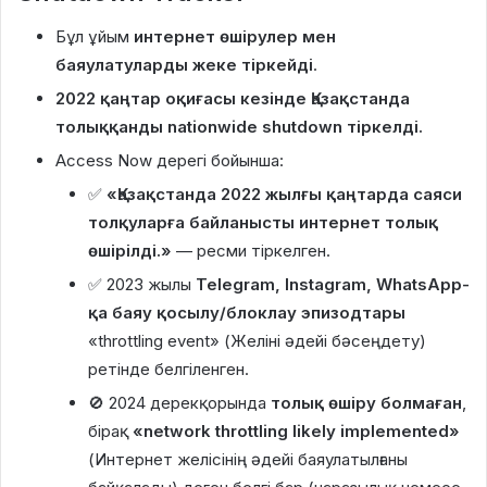
Бұл ұйым
интернет өшірулер мен
баяулатуларды жеке тіркейді
.
2022 қаңтар оқиғасы кезінде Қазақстанда
толыққанды nationwide shutdown тіркелді.
Access Now дерегі бойынша:
✅
«Қазақстанда 2022 жылғы қаңтарда саяси
толқуларға байланысты интернет толық
өшірілді.»
— ресми тіркелген.
✅ 2023 жылы
Telegram, Instagram, WhatsApp-
қа баяу қосылу/блоклау эпизодтары
«throttling event» (Желіні әдейі бәсеңдету)
ретінде белгіленген.
🚫 2024 дерекқорында
толық өшіру болмаған
,
бірақ
«network throttling likely implemented»
(Интернет желісінің әдейі баяулатылғаны