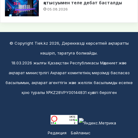
қатысуымен теле дебат басталды
05.08.2026
© Copyright Tiek.kz 2026, Дереккөзді көрсетпей ақпаратты
көшіріп, таратуға болмайды.
18.03.2026 жылғы Қазақстан Республикасы Мәдениет және
ақпарат министрлігі Ақпарат комитетінің мерзімді баспасөз
басылымын, ақпарат агенттігін және желілік басылымды есепке
қою туралы №KZ28VPY00144831 куәлігі берілген
Редакция
Байланыс