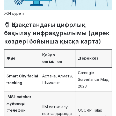
ЖИ суреті
🧷
Қазақстандағы цифрлық
бақылау инфрақұрылымы (дерек
көздері бойынша қысқа карта)
Қайда
Жүйе
Дереккөз
енгізілген
Carnegie
Smart City facial
Астана, Алматы,
Surveillance Map,
tracking
Шымкент
2023
IMSI-catcher
жүйелері
ІІМ сатып алу
(телефон
OCCRP Talap
порталдарында