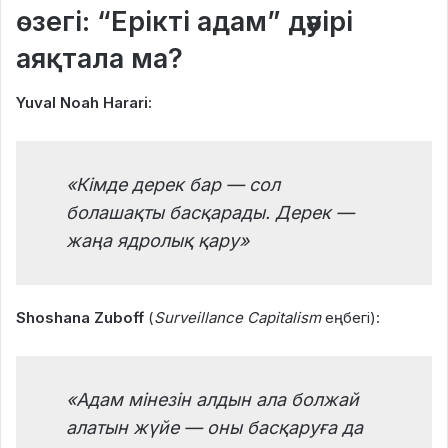
өзегі: “Ерікті адам” дәуірі
аяқтала ма?
Yuval Noah Harari:
«Кімде дерек бар — сол
болашақты басқарады. Дерек —
жаңа ядролық қару»
Shoshana Zuboff
(
Surveillance Capitalism
еңбегі):
«Адам мінезін алдын ала болжай
алатын жүйе — оны басқаруға да