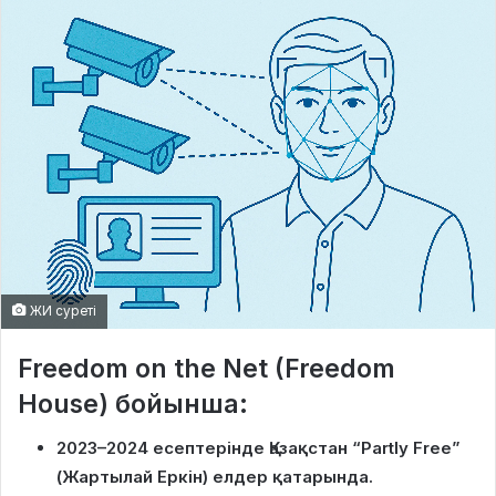
ЖИ суреті
Freedom on the Net (Freedom
House) бойынша:
2023–2024 есептерінде Қазақстан “Partly Free”
(Жартылай Еркін) елдер қатарында.