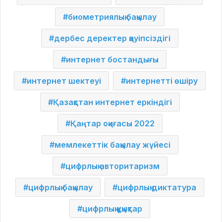
биометриялық бақылау
дербес деректер қауіпсіздігі
интернет бостандығы
интернет шектеуі
интернетті өшіру
Қазақстан интернет еркіндігі
Қаңтар оқиғасы 2022
мемлекеттік бақылау жүйесі
цифрлық авторитаризм
цифрлық бақылау
цифрлық диктатура
цифрлық құқықтар