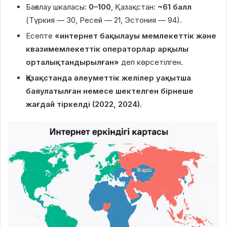
Бағалау шкаласы:
0–100
, Қазақстан:
~61 балл
(Түркия — 30, Ресей — 21, Эстония — 94).
Есепте
«интернет бақылауы мемлекеттік және
квазимемлекеттік операторлар арқылы
орталықтандырылған»
деп көрсетілген.
Қазақстанда әлеуметтік желілер уақытша
баяулатылған немесе шектелген бірнеше
жағдай тіркелді (2022, 2024).