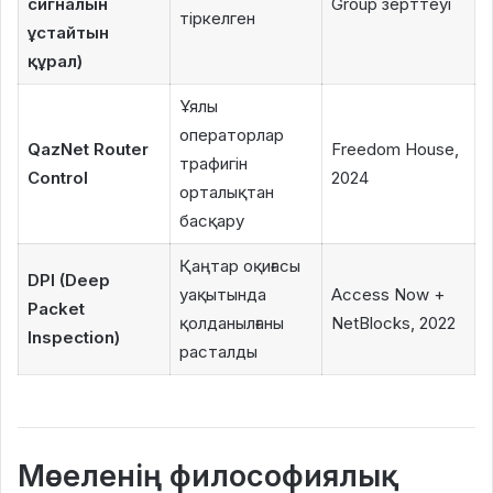
сигналын
Group зерттеуі
тіркелген
ұстайтын
құрал)
Ұялы
операторлар
QazNet Router
Freedom House,
трафигін
Control
2024
орталықтан
басқару
Қаңтар оқиғасы
DPI (Deep
уақытында
Access Now +
Packet
қолданылғаны
NetBlocks, 2022
Inspection)
расталды
Мәселенің философиялық