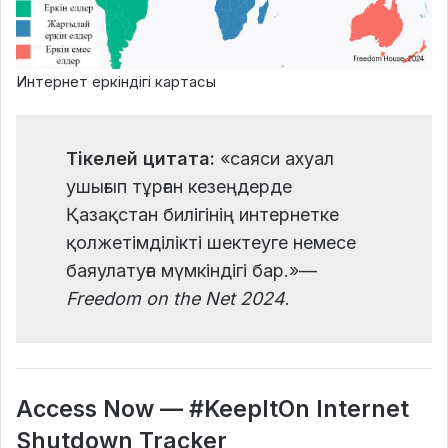
Интернет еркіндігі картасы
Тікелей цитата:
«саяси ахуал
ушығып тұрған кезеңдерде
Қазақстан билігінің интернетке
қолжетімділікті шектеуге немесе
баяулатуға мүмкіндігі бар.»—
Freedom on the Net 2024
.
Access Now — #KeepItOn Internet
Shutdown Tracker