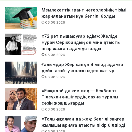
Мемлекеттік грант иегерлерінің тізімі
жарияланатын күн белгілі болды
06.08.2026
«72 рет пышақ сұғар едім»: Желіде
Нұрай Серікбайдың өліміне қатысты
пікір жазған адам ұсталды
06.08.2026
Ғалымдар Жер халқын 4 млрд адамға
дейін азайту жолын іздеп жатыр
06.08.2026
«Ешқандай да кие жоқ» — Бекболат
Тілеухан әншілердің сахна туралы
сөзін жоққа шығарды
06.08.2026
«Толық ақталған да жоқ»: белгілі заңгер
жылқышы қарияға қатысты пікір білдірді
06.08.2026