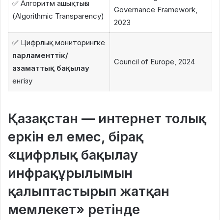
✅ Алгоритм ашықтығы
Governance Framework,
(Algorithmic Transparency)
2023
✅ Цифрлық мониторингке
парламенттік/
Council of Europe, 2024
азаматтық бақылау
енгізу
Қазақстан — интернет толық
еркін ел емес, бірақ
«цифрлық бақылау
инфрақұрылымын
қалыптастырып жатқан
мемлекет» ретінде