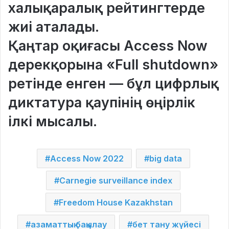
халықаралық рейтингтерде
жиі аталады.
Қаңтар оқиғасы Access Now
дерекқорына
«Full shutdown»
ретінде енген — бұл
цифрлық
диктатура қаупінің өңірлік
ілкі мысалы
.
Access Now 2022
big data
Carnegie surveillance index
Freedom House Kazakhstan
азаматтық бақылау
бет тану жүйесі