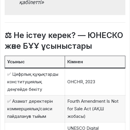
қабілетті»
⚖
Не істеу керек? — ЮНЕСКО
және БҰҰ ұсыныстары
Ұсыныс
Кімнен
✅ Цифрлық құқықтарды
конституциялық
OHCHR, 2023
деңгейде бекіту
✅ Азамат деректерін
Fourth Amendment Is Not
коммерциялық/саяси
for Sale Act (АҚШ
пайдалануға тыйым
жобасы)
UNESCO Digital