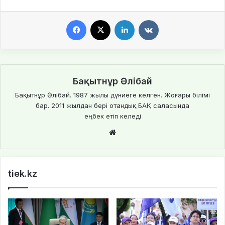
Facebook
X
LinkedIn
VKontakte
Бақытнұр Әлібай
Бақытнұр Әлібай. 1987 жылы дүниеге келген. Жоғары білімі
бар. 2011 жылдан бері отандық БАҚ саласында
еңбек етіп келеді
Website
tiek.kz