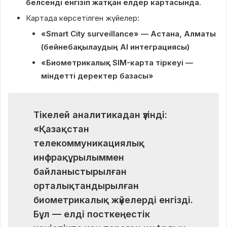
белсенді енгізіп жатқан елдер картасында
.
Картада көрсетілген жүйелер:
«Smart City surveillance» — Астана, Алматы
(бейнебақылаудың AI интеграциясы)
«Биометрикалық SIM-карта тіркеуі —
міндетті деректер базасы»
Тікелей аналитикадан үзінді:
«Қазақстан
телекоммуникациялық
инфрақұрылыммен
байланыстырылған
орталықтандырылған
биометрикалық жүйелерді енгізді.
Бұл — елді посткеңестік