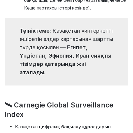
байқалады) деген белгі бар (наразылық немесе
Көше партиясы істері кезінде).
Түсініктеме:
Қазақстан «интернетті
өшіретін елдер картасына» шартты
түрде қосылған —
Египет,
Үндістан, Эфиопия, Иран сияқты
тізімдер қатарында жиі
аталады.
🛰
Carnegie Global Surveillance
Index
Қазақстан
цифрлық бақылау құралдарын