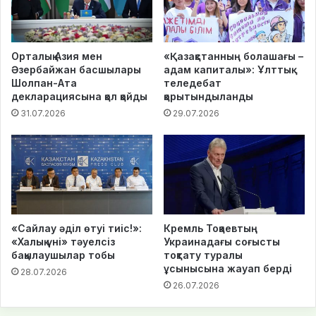
Орталық Азия мен
«Қазақстанның болашағы –
Әзербайжан басшылары
адам капиталы»: Ұлттық
Шолпан-Ата
теледебат
декларациясына қол қойды
қорытындыланды
31.07.2026
29.07.2026
«Сайлау әділ өтуі тиіс!»:
Кремль Тоқаевтың
«Халық үні» тәуелсіз
Украинадағы соғысты
бақылаушылар тобы
тоқтату туралы
ұсынысына жауап берді
28.07.2026
26.07.2026