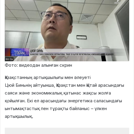
Фото: видеодан алынған скрин
Қазақстанның артықшылығы мен әлеуеті
Цюй Биньнің айтуынша, Қазақстан мен Қытай арасындағы
саяси және экономикалық қатынас жақсы жолға
қойылған. Екі ел арасындағы энергетика саласындағы
ынтымақтастық пен тұрақты байланыс – үлкен
артықшылық.