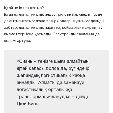
Қытай не істеп жатыр?
Қытай өз логистикалық индустриясын қарқынды түрде
дамытып жатыр: жаңа теміржолдар, мультимодальды
хабтар, логистикалық парктер, қойма және сұрыптау
қызметтері іске қосылды. Электронды сауданың да
көлемі артуда.
«Сиань – теңізге шыға алмайтын
Қытай қаласы болса да, бүгінде ірі
жаһандық логистикалық хабқа
айналды. Алматы да заманауи
логистикалық орталыққа
трансформациялануда», – дейді
Цюй Бинь.