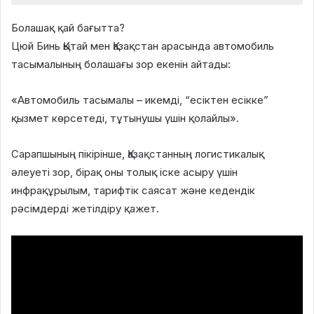
Болашақ қай бағытта?
Цюй Бинь Қытай мен Қазақстан арасында автомобиль
тасымалының болашағы зор екенін айтады:
«Автомобиль тасымалы – икемді, “есіктен есікке”
қызмет көрсетеді, тұтынушы үшін қолайлы».
Сарапшының пікірінше, Қазақстанның логистикалық
әлеуеті зор, бірақ оны толық іске асыру үшін
инфрақұрылым, тарифтік саясат және кедендік
рәсімдерді жетілдіру қажет.