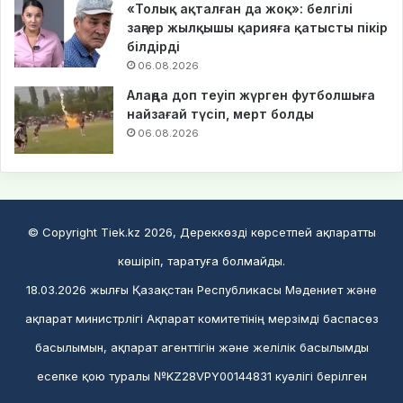
«Толық ақталған да жоқ»: белгілі
заңгер жылқышы қарияға қатысты пікір
білдірді
06.08.2026
Алаңда доп теуіп жүрген футболшыға
найзағай түсіп, мерт болды
06.08.2026
© Copyright Tiek.kz 2026, Дереккөзді көрсетпей ақпаратты
көшіріп, таратуға болмайды.
18.03.2026 жылғы Қазақстан Республикасы Мәдениет және
ақпарат министрлігі Ақпарат комитетінің мерзімді баспасөз
басылымын, ақпарат агенттігін және желілік басылымды
есепке қою туралы №KZ28VPY00144831 куәлігі берілген