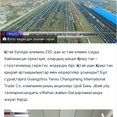
Фото: видеодан алынған скрин
Қытай бүгінде әлемнің 230-дан астам елімен сауда
байланысын орнатқан, олардың ішінде Қазақстан –
стратегиялық серіктес елдердің бірі. Қытай үшін Қазақстан
қандай артықшылықтар мен кедергілер ұсынады? Бұл
сұрақтарға Guangzhou Yanxu Changsheng International
Trade Co. компаниясының акционері Цюй Бинь Jibek joly
телеарнасындағы «Жаһан жайы» бағдарламасында
жауап берді.