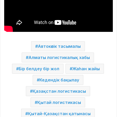
Автокөлік тасымалы
Алматы логистикалық хабы
Бір белдеу бір жол
Жаһан жайы
Кедендік бақылау
Қазақстан логистикасы
Қытай логистикасы
Қытай-Қазақстан қатынасы