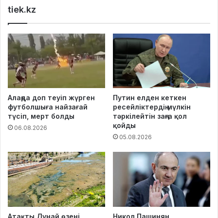
tiek.kz
Алаңда доп теуіп жүрген
Путин елден кеткен
футболшыға найзағай
ресейліктердің мүлкін
түсіп, мерт болды
тәркілейтін заңға қол
қойды
06.08.2026
05.08.2026
Атақты Дунай өзені
Никол Пашинян