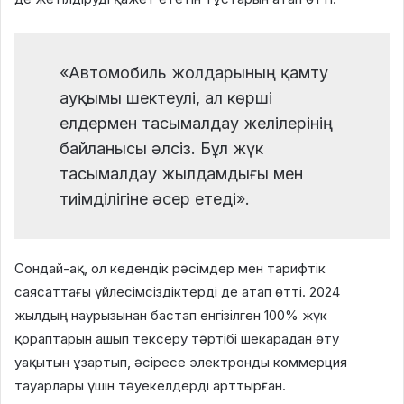
«Автомобиль жолдарының қамту
ауқымы шектеулі, ал көрші
елдермен тасымалдау желілерінің
байланысы әлсіз. Бұл жүк
тасымалдау жылдамдығы мен
тиімділігіне әсер етеді».
Сондай-ақ, ол кедендік рәсімдер мен тарифтік
саясаттағы үйлесімсіздіктерді де атап өтті. 2024
жылдың наурызынан бастап енгізілген 100% жүк
қораптарын ашып тексеру тәртібі шекарадан өту
уақытын ұзартып, әсіресе электронды коммерция
тауарлары үшін тәуекелдерді арттырған.