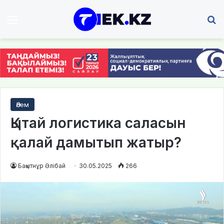
Мәзір
І
Әлем
Қытай логистика саласын
қалай дамытып жатыр?
Бақытнұр Әлібай
30.05.2025
266