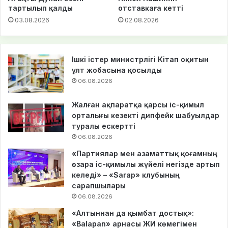
тартылып қалды
отставкаға кетті
03.08.2026
02.08.2026
Ішкі істер министрлігі Кітап оқитын
ұлт жобасына қосылды
06.08.2026
Жалған ақпаратқа қарсы іс-қимыл
орталығы кезекті дипфейк шабуылдар
туралы ескертті
06.08.2026
«Партиялар мен азаматтық қоғамның
өзара іс-қимылы жүйелі негізде артып
келеді» – «Sarap» клубының
сарапшылары
06.08.2026
«Алтыннан да қымбат достық»:
«Balapan» арнасы ЖИ көмегімен