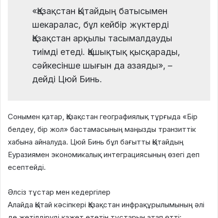
«Қазақстан Қытайдың батысымен
шекаралас, бұл кейбір жүктерді
Қазақстан арқылы тасымалдауды
тиімді етеді. Қашықтық қысқарады,
сәйкесінше шығын да азаяды», –
дейді Цюй Бинь.
Сонымен қатар, Қазақстан географиялық тұрғыда «Бір
белдеу, бір жол» бастамасының маңызды транзиттік
хабына айналуда. Цюй Бинь бұл бағытты Қытайдың
Еуразиямен экономикалық интеграциясының өзегі деп
есептейді.
Әлсіз тұстар мен кедергілер
Алайда Қытай кәсіпкері Қазақстан инфрақұрылымының әлі
де жетілдіруді қажет ететін тұстарын атап өтті: