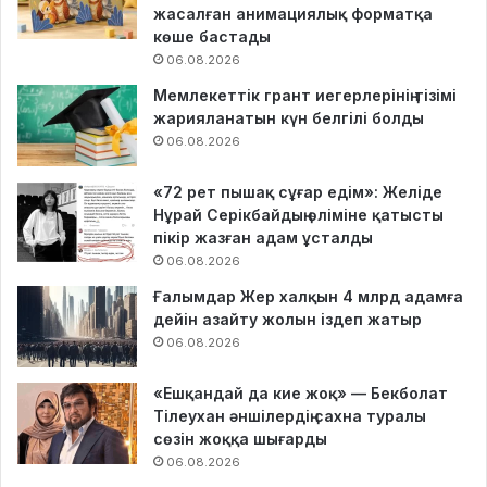
жасалған анимациялық форматқа
көше бастады
06.08.2026
Мемлекеттік грант иегерлерінің тізімі
жарияланатын күн белгілі болды
06.08.2026
«72 рет пышақ сұғар едім»: Желіде
Нұрай Серікбайдың өліміне қатысты
пікір жазған адам ұсталды
06.08.2026
Ғалымдар Жер халқын 4 млрд адамға
дейін азайту жолын іздеп жатыр
06.08.2026
«Ешқандай да кие жоқ» — Бекболат
Тілеухан әншілердің сахна туралы
сөзін жоққа шығарды
06.08.2026