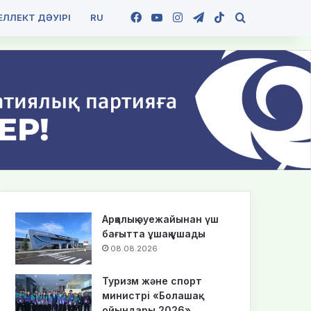
Facebook
YouTube
Instagram
Telegram
TikTok
Іздеу
ЛЛЕКТ ДӘУІРІ
RU
Арқалық әуежайынан үш
бағытта ұшақ ұшады
08.08.2026
Туризм және спорт
министрі «Болашақ
ойындары 2026»