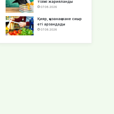
тізімі жарияланды
07.08.2026
Қияр, қызанақ және сиыр
еті арзандады
07.08.2026