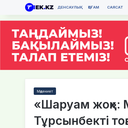
ДЕНСАУЛЫҚ
ҚОҒАМ
САЯСАТ
Мәдениет
«Шаруам жоқ»: 
Тұрсынбекті то