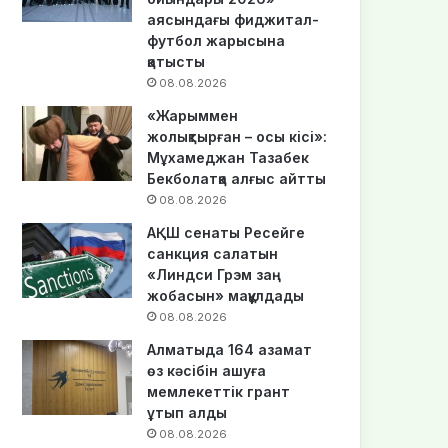
аясындағы фиджитал-
футбол жарысына
қатысты
08.08.2026
«Жарыммен
жолықтырған – осы кісі»:
Мұхамеджан Тазабек
Бекболатқа алғыс айтты
08.08.2026
АҚШ сенаты Ресейге
санкция салатын
«Линдси Грэм заң
жобасын» мақұлдады
08.08.2026
Алматыда 164 азамат
өз кәсібін ашуға
мемлекеттік грант
ұтып алды
08.08.2026