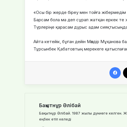
«Осы бір жерде біреу мен тойға жібермедім
Барсам бола ма деп сұрап жатқан еркек те 
Түрлеріңе қарасам дұрыс адам сияқтысыңда
Айта кетейік, бұған дейін Мөлдір Мұқанова 
Тұрсынбек Қабатовтың мерекеге қатыспағаны 
Facebook
Бақытнұр Әлібай
Бақытнұр Әлібай. 1987 жылы дүниеге келген. Ж
еңбек етіп келеді