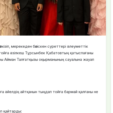
кізіп, мерекеден бөліскен суреттері әлеуметтік
н тойға әзілкеш Тұрсынбек Қабатовтың қатыспағаны
ары Айман Талғатқызы оқырманының сауалына жауап
ға әйелдің айтқанын тыңдап тойға бармай қалғаны не
ап қайтарды: