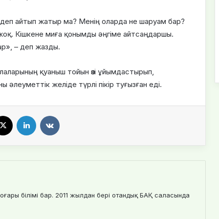
 деп айтып жатыр ма? Менің оларда не шаруам бар?
жоқ. Кішкене миға қонымды әңгіме айтсаңдаршы.
р», – деп жазды.
балаларының қуаныш тойын өзі ұйымдастырып,
әлеуметтік желіде түрлі пікір туғызған еді.
X
LinkedIn
VKontakte
оғары білімі бар. 2011 жылдан бері отандық БАҚ саласында