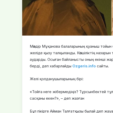
Мөлдір Мұқанова балаларының қуаныш тойын өт
желіде қызу талқыланды. Көпшіліктің назары
аударды. Осыған байланысты оның екінші ж
берді, деп хабарлайды
Оzgeris.info
сайты.
Желі қолданушыларының бірі:
«Тойға неге жібермедіңіз? Тұрсынбектей тұл
сасқаны екен?», – деп жазған
Бұл пікірге Айман Талғатқызы былай деп жау