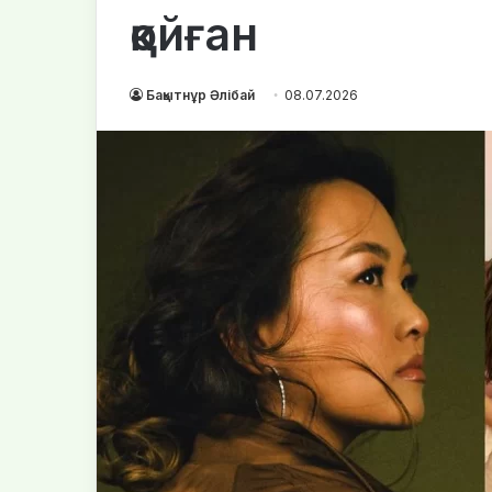
қойған
Бақытнұр Әлібай
08.07.2026