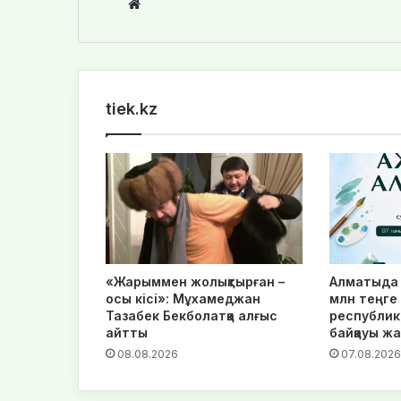
We
bsi
te
tiek.kz
«Жарыммен жолықтырған –
Алматыда 
осы кісі»: Мұхамеджан
млн теңге
Тазабек Бекболатқа алғыс
республик
айтты
байқауы ж
08.08.2026
07.08.2026