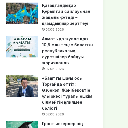
Қазақстандықтар
Құрылтай сайлауынан
жақсылық күтеді –
қоғамдық пікір зерттеуі
07.08.2026
Алматыда жүлде қоры
10,5 млн теңге болатын
республикалық
суретшілер байқауы
жарияланды
07.08.2026
«Бақытты шағы осы
Торғайда өтті»:
Өзбекәлі Жәнібековтің
ұлы әкесі туралы ешкім
білмейтін құпиямен
бөлісті
07.08.2026
Грант иегерлерінің