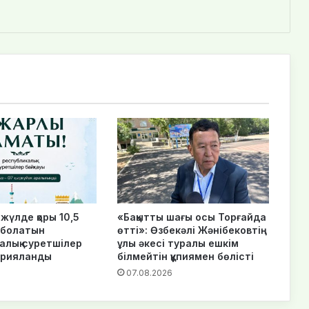
жүлде қоры 10,5
«Бақытты шағы осы Торғайда
 болатын
өтті»: Өзбекәлі Жәнібековтің
алық суретшілер
ұлы әкесі туралы ешкім
арияланды
білмейтін құпиямен бөлісті
07.08.2026