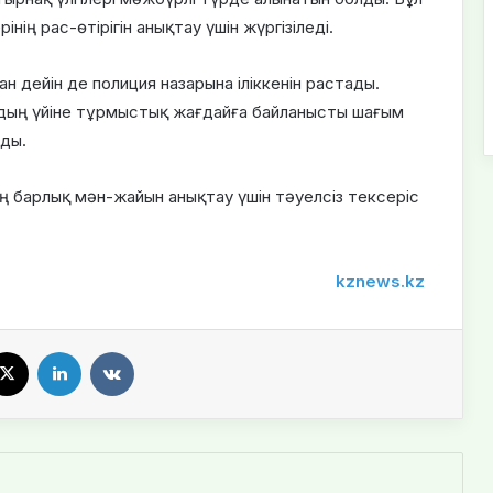
нің рас-өтірігін анықтау үшін жүргізіледі.
 дейін де полиция назарына іліккенін растады.
дың үйіне тұрмыстық жағдайға байланысты шағым
ды.
ң барлық мән-жайын анықтау үшін тәуелсіз тексеріс
kznews.kz
X
LinkedIn
VKontakte