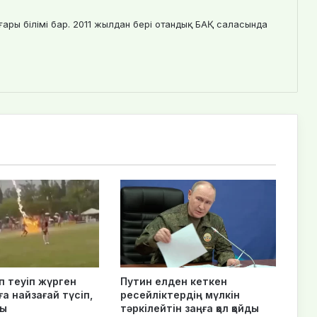
ғары білімі бар. 2011 жылдан бері отандық БАҚ саласында
п теуіп жүрген
Путин елден кеткен
а найзағай түсіп,
ресейліктердің мүлкін
ды
тәркілейтін заңға қол қойды