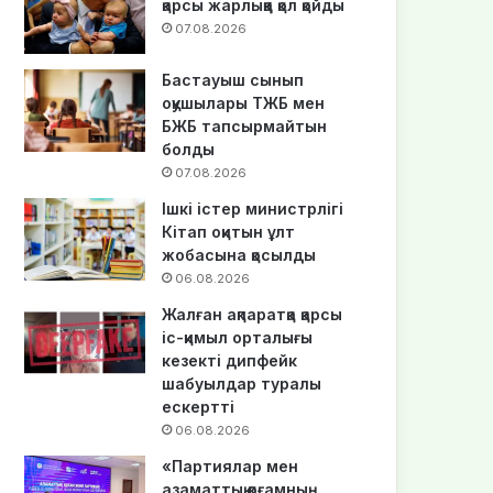
қарсы жарлыққа қол қойды
07.08.2026
Бастауыш сынып
оқушылары ТЖБ мен
БЖБ тапсырмайтын
болды
07.08.2026
Ішкі істер министрлігі
Кітап оқитын ұлт
жобасына қосылды
06.08.2026
Жалған ақпаратқа қарсы
іс-қимыл орталығы
кезекті дипфейк
шабуылдар туралы
ескертті
06.08.2026
«Партиялар мен
азаматтық қоғамның