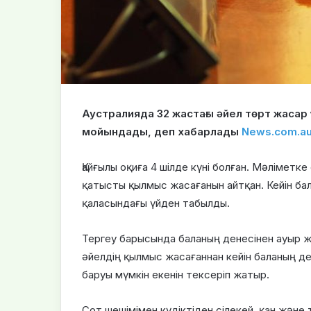
Аустралияда 32 жастағы әйел төрт жаса
мойындады, деп хабарлады
News.com.a
Қайғылы оқиға 4 шілде күні болған. Мәліметке
қатысты қылмыс жасағанын айтқан. Кейін ба
қаласындағы үйден табылды.
Тергеу барысында баланың денесінен ауыр ж
әйелдің қылмыс жасағаннан кейін баланың 
баруы мүмкін екенін тексеріп жатыр.
Сот шешімімен күдіктіден сілекей, қан және