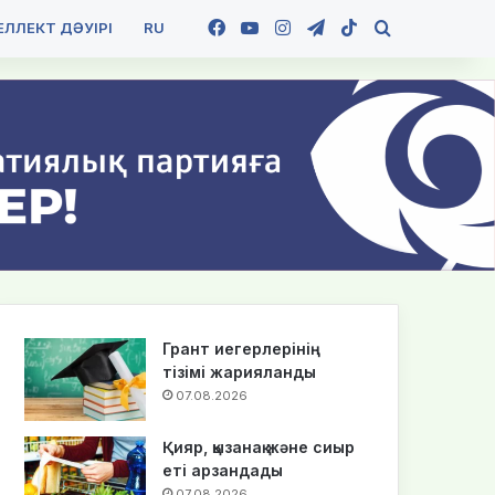
Facebook
YouTube
Instagram
Telegram
TikTok
Іздеу
ЛЛЕКТ ДӘУІРІ
RU
Грант иегерлерінің
тізімі жарияланды
07.08.2026
Қияр, қызанақ және сиыр
еті арзандады
07.08.2026