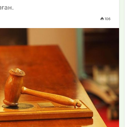
лған.
106