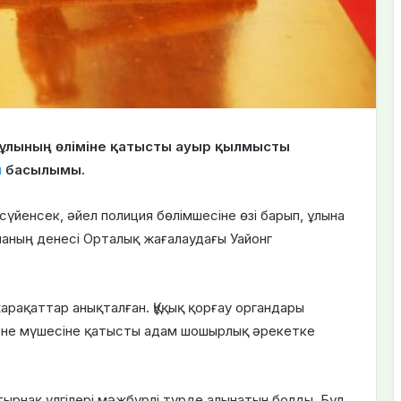
р ұлының өліміне қатысты ауыр қылмысты
u
басылымы.
 сүйенсек, әйел полиция бөлімшесіне өзі барып, ұлына
ланың денесі Орталық жағалаудағы Уайонг
арақаттар анықталған. Құқық қорғау органдары
дене мүшесіне қатысты адам шошырлық әрекетке
 тырнақ үлгілері мәжбүрлі түрде алынатын болды. Бұл