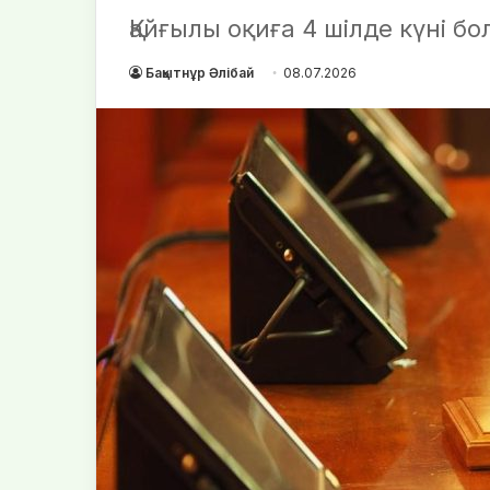
Қайғылы оқиға 4 шілде күні бо
Бақытнұр Әлібай
08.07.2026