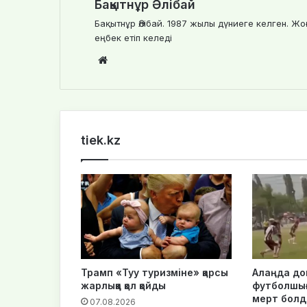
Бақытнұр Әлібай
Бақытнұр Әлібай. 1987 жылы дүниеге келген. Жо
еңбек етіп келеді
We
bsi
te
tiek.kz
Трамп «Туу туризміне» қарсы
Алаңда до
жарлыққа қол қойды
футболшығ
мерт бол
07.08.2026