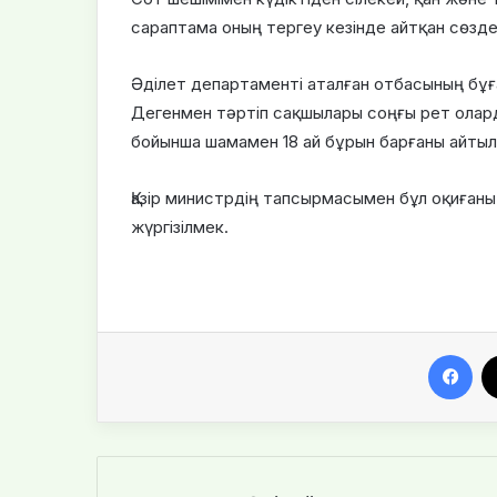
сараптама оның тергеу кезінде айтқан сөздері
Әділет департаменті аталған отбасының бұған
Дегенмен тәртіп сақшылары соңғы рет олар
бойынша шамамен 18 ай бұрын барғаны айтыл
Қазір министрдің тапсырмасымен бұл оқиғаны
жүргізілмек.
Facebook