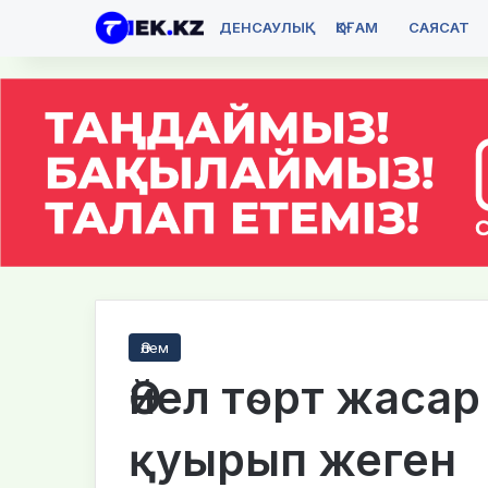
ДЕНСАУЛЫҚ
ҚОҒАМ
САЯСАТ
Әлем
Әйел төрт жаса
қуырып жеген