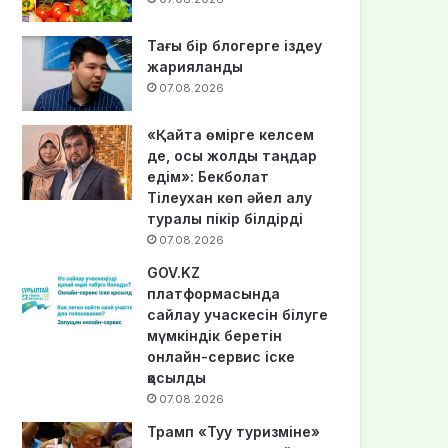
Тағы бір блогерге іздеу
жарияланды
07.08.2026
«Қайта өмірге келсем
де, осы жолды таңдар
едім»: Бекболат
Тілеухан көп әйел алу
туралы пікір білдірді
07.08.2026
GOV.KZ
платформасында
сайлау учаскесін білуге
мүмкіндік беретін
онлайн-сервис іске
қосылды
07.08.2026
Трамп «Туу туризміне»