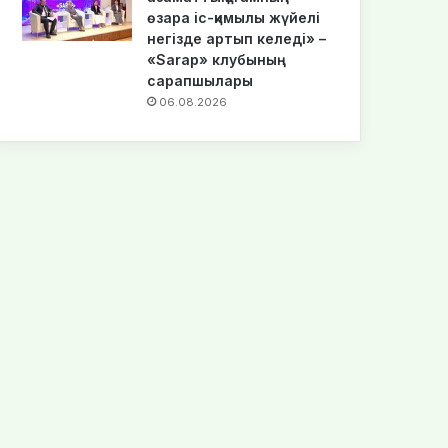
өзара іс-қимылы жүйелі
негізде артып келеді» –
«Sarap» клубының
сарапшылары
06.08.2026