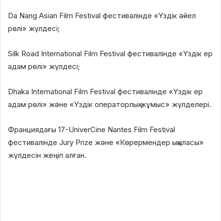
Da Nang Asian Film Festival фестивалінде «Үздік әйел
рөлі» жүлдесі;
Silk Road International Film Festival фестивалінде «Үздік ер
адам рөлі» жүлдесі;
Dhaka International Film Festival фестивалінде «Үздік ер
адам рөлі» және «Үздік операторлық жұмыс» жүлделері.
Франциядағы 17-UniverCine Nantes Film Festival
фестивалінде Jury Prize және «Көрермендер ықыласы»
жүлдесін жеңіп алған.