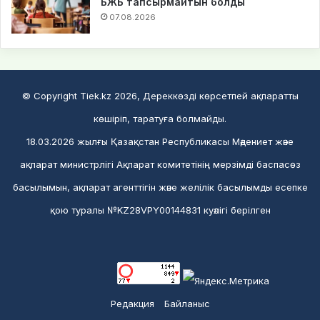
БЖБ тапсырмайтын болды
07.08.2026
© Copyright Tiek.kz 2026, Дереккөзді көрсетпей ақпаратты
көшіріп, таратуға болмайды.
18.03.2026 жылғы Қазақстан Республикасы Мәдениет және
ақпарат министрлігі Ақпарат комитетінің мерзімді баспасөз
басылымын, ақпарат агенттігін және желілік басылымды есепке
қою туралы №KZ28VPY00144831 куәлігі берілген
Редакция
Байланыс