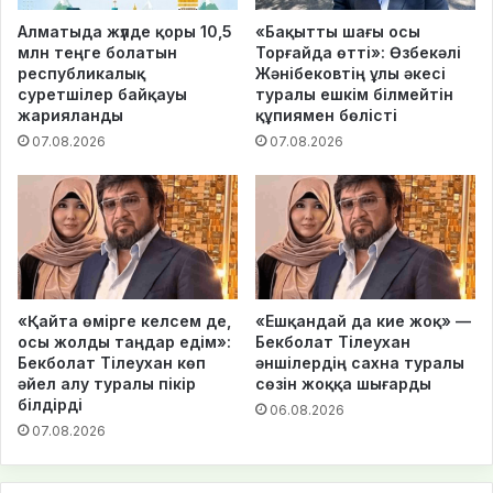
Алматыда жүлде қоры 10,5
«Бақытты шағы осы
млн теңге болатын
Торғайда өтті»: Өзбекәлі
республикалық
Жәнібековтің ұлы әкесі
суретшілер байқауы
туралы ешкім білмейтін
жарияланды
құпиямен бөлісті
07.08.2026
07.08.2026
«Қайта өмірге келсем де,
«Ешқандай да кие жоқ» —
осы жолды таңдар едім»:
Бекболат Тілеухан
Бекболат Тілеухан көп
әншілердің сахна туралы
әйел алу туралы пікір
сөзін жоққа шығарды
білдірді
06.08.2026
07.08.2026