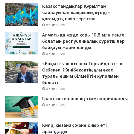
Қазақстандықтар Құрылтай
сайлауынан жақсылық күтеді –
қоғамдық пікір зерттеуі
07.08.2026
Алматыда жүлде қоры 10,5 млн теңге
болатын республикалық суретшілер
байқауы жарияланды
07.08.2026
«Бақытты шағы осы Торғайда өтті»:
Өзбекәлі Жәнібековтің ұлы әкесі
туралы ешкім білмейтін құпиямен
бөлісті
07.08.2026
Грант иегерлерінің тізімі жарияланды
07.08.2026
Қияр, қызанақ және сиыр еті
арзандады