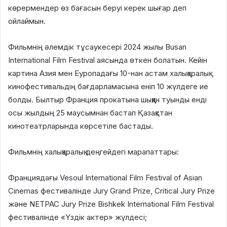
көрермендер өз бағасын беруі керек шығар деп
ойлаймын.
Фильмнің әлемдік тұсаукесері 2024 жылы Busan
International Film Festival аясында өткен болатын. Кейін
картина Азия мен Еуропадағы 10-нан астам халықаралық
кинофестивальдің бағдарламасына еніп 10 жүлдеге ие
болды. Былтыр Франция прокатына шыққан туынды енді
осы жылдың 25 маусымнан бастап Қазақстан
кинотеатрларында көрсетіле бастады.
Фильмнің халықаралық деңгейдегі марапаттары:
Франциядағы Vesoul International Film Festival of Asian
Cinemas фестивалінде Jury Grand Prize, Critical Jury Prize
және NETPAC Jury Prize Bishkek International Film Festival
фестивалінде «Үздік актер» жүлдесі;