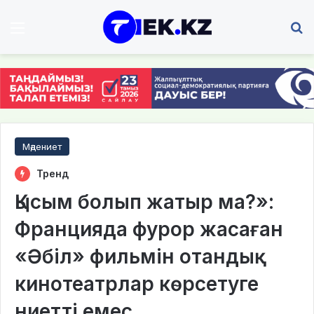
Мәзір
І
Мәдениет
Тренд
Қысым болып жатыр ма?»:
Францияда фурор жасаған
«Әбіл» фильмін отандық
кинотеатрлар көрсетуге
ниетті емес