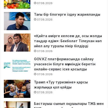
07.08.2026
Тағы бір блогерге іздеу жарияланды
07.08.2026
«Қайта өмірге келсем де, осы жолды
таңдар едім»: Бекболат Тілеухан көп
әйел алу туралы пікір білдірді
07.08.2026
GOV.KZ платформасында сайлау
учаскесін білуге мүмкіндік беретін
онлайн-сервис іске қосылды
07.08.2026
Трамп «Туу туризміне» қарсы
жарлыққа қол қойды
07.08.2026
Бастауыш сынып оқушылары ТЖБ мен