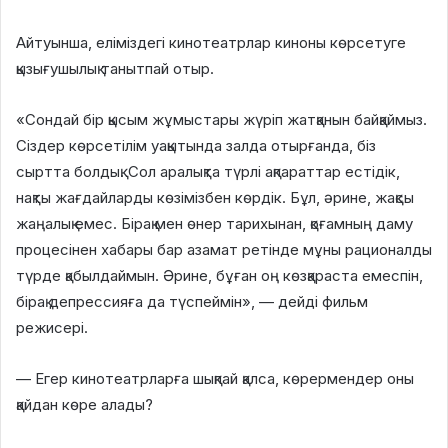
Айтуынша, еліміздегі кинотеатрлар киноны көрсетуге
қызығушылық танытпай отыр.
«Сондай бір қысым жұмыстары жүріп жатқанын байқаймыз.
Сіздер көрсетілім уақытында залда отырғанда, біз
сыртта болдық. Сол аралықта түрлі ақпараттар естідік,
нақты жағдайларды көзімізбен көрдік. Бұл, әрине, жақсы
жаңалық емес. Бірақ мен өнер тарихынан, қоғамның даму
процесінен хабары бар азамат ретінде мұны рационалды
түрде қабылдаймын. Әрине, бұған оң көзқараста емеспін,
бірақ депрессияға да түспеймін», — дейді фильм
режисері.
— Егер кинотеатрларға шықпай қалса, көрермендер оны
қайдан көре алады?