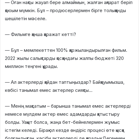
— Оған нақты жауап бере алмаймын, жалған ақпарат беріп
қоюым мүмкін. Бұл – продюсерлермен бірге толыққанды
шешілетін мәселе.
— Фильмге қанша қаражат кетті?
— Бұл – мемлекеттен 100% қаржыландырылған фильм.
2022 жылы салықтарды қосқандағы жалпы бюджеті 320
миллион теңгені құрады.
— Ал актерлерді қайдан таптыңыздар? Байқауымызша,
көбісі танымал емес актерлер сияқты…
— Менің мақсатым – барынша танымал емес актерлерді
немесе мүлдем актер емес адамдарды қатыстыру
болды. Уақыт болса, жаңа бет-бейнелермен жұмыс
істегім келеді. Бірақ ол кезде өндіріс процесі өте қысқа
болғандықтан, кәсіби актерлерді де қарадық. Дегенмен,