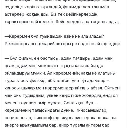
өздеріңіз көріп отырғандай, фильмде аса танымал
актерлер жоқтың қасы. Біз тек кейіпкерлердің
характеріне сай келетін бейнелерді ғана таңдап алдық.
—Көрермен бұл туындыдан өзіне не ала алады?
Режиссері әрі сценарий авторы ретінде не айтар едіңіз.
— Бұл фильм, ең бастысы, адам тағдыры, адам мен
қоғам, адам мен мемлекеттің қатынасы жайында
ойландыруы мүмкін. Ал көрерменнің нақты не алатыны
туралы осы фильмді қабылдаған, ұнатқан адамдар –
киносыншылар мен көрермендер айтқаны абзал. Өйткені
мен оны тудырдым, үлкен кеңістікке жібердім, енді ол
менен тәуелсіз өмір сүреді. Сондықтан бұл –
көрерменнің талқысындағы дүние. Киносыншылар,
социологтар, философтар, журналистер және жалпы
өнерге қызығушылығы бар, өнер туралы айтары бар