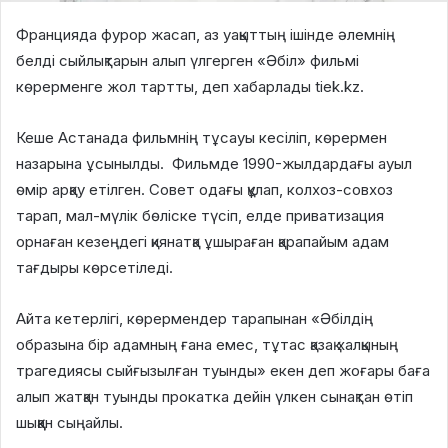
Францияда фурор жасап, аз уақыттың ішінде әлемнің
белді сыйлықтарын алып үлгерген «Әбіл» фильмі
көрерменге жол тартты, деп хабарлады tiek.kz.
Кеше Астанада фильмнің тұсауы кесіліп, көрермен
назарына ұсынылды. Фильмде 1990-жылдардағы ауыл
өмір арқау етілген. Совет одағы құлап, колхоз-совхоз
тарап, мал-мүлік бөліске түсіп, елде приватизация
орнаған кезеңдегі қиянатқа ұшыраған қарапайым адам
тағдыры көрсетіледі.
Айта кетерлігі, көрермендер тарапынан «Әбілдің
образына бір адамның ғана емес, тұтас қазақ халқының
трагедиясы сыйғызылған туынды» екен деп жоғары баға
алып жатқан туынды прокатка дейін үлкен сынақтан өтіп
шыққан сыңайлы.