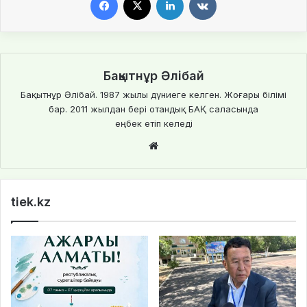
Бақытнұр Әлібай
Бақытнұр Әлібай. 1987 жылы дүниеге келген. Жоғары білімі
бар. 2011 жылдан бері отандық БАҚ саласында
еңбек етіп келеді
We
bsi
te
tiek.kz