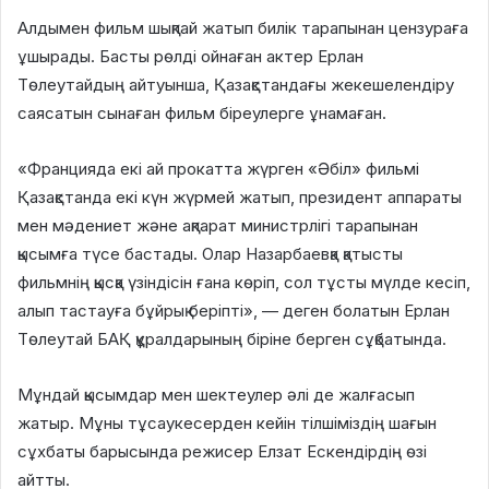
Алдымен фильм шықпай жатып билік тарапынан цензураға
ұшырады. Басты рөлді ойнаған актер Ерлан
Төлеутайдың айтуынша, Қазақстандағы жекешелендіру
саясатын сынаған фильм біреулерге ұнамаған.
«Францияда екі ай прокатта жүрген «Әбіл» фильмі
Қазақстанда екі күн жүрмей жатып, президент аппараты
мен мәдениет және ақпарат министрлігі тарапынан
қысымға түсе бастады. Олар Назарбаевқа қатысты
фильмнің қысқа үзіндісін ғана көріп, сол тұсты мүлде кесіп,
алып тастауға бұйрық беріпті», — деген болатын Ерлан
Төлеутай БАҚ құралдарының біріне берген сұқбатында.
Мұндай қысымдар мен шектеулер әлі де жалғасып
жатыр. Мұны тұсаукесерден кейін тілшіміздің шағын
сұхбаты барысында режисер Елзат Ескендірдің өзі
айтты.