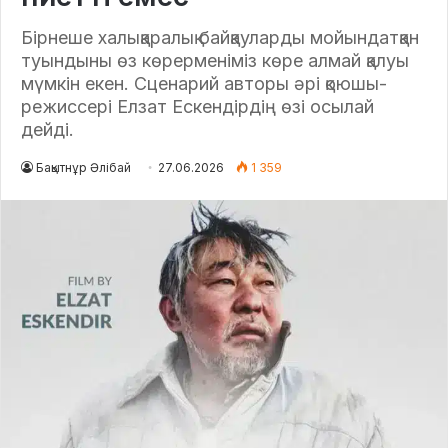
Бірнеше халықаралық байқауларды мойындатқан
туындыны өз көрерменіміз көре алмай қалуы
мүмкін екен. Сценарий авторы әрі қоюшы-
режиссері Елзат Ескендірдің өзі осылай
дейді.
Бақытнұр Әлібай
27.06.2026
1 359