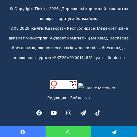
© Copyright Tiek.kz 2026, Дереккөзді көрсетпей ақпаратты
көшіріп, таратуға болмайды.
18.03.2026 жылғы Қазақстан Республикасы Мәдениет және
ақпарат министрлігі Ақпарат комитетінің мерзімді баспасөз
басылымын, ақпарат агенттігін және желілік басылымды
есепке қою туралы №KZ28VPY00144831 куәлігі берілген
Редакция
Байланыс
Facebook
YouTube
Instagram
Telegram
TikTok