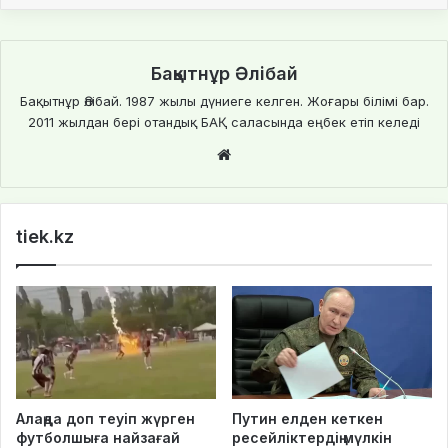
Бақытнұр Әлібай
Бақытнұр Әлібай. 1987 жылы дүниеге келген. Жоғары білімі бар.
2011 жылдан бері отандық БАҚ саласында еңбек етіп келеді
We
bsi
te
tiek.kz
Алаңда доп теуіп жүрген
Путин елден кеткен
футболшыға найзағай
ресейліктердің мүлкін