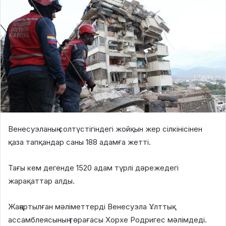
Венесуэланың солтүстігіндегі жойқын жер сілкінісінен
қаза тапқандар саны 188 адамға жетті.
Тағы кем дегенде 1520 адам түрлі дәрежедегі
жарақаттар алды.
Жаңартылған мәліметтерді Венесуэла Ұлттық
ассамблеясының төрағасы Хорхе Родригес мәлімдеді.