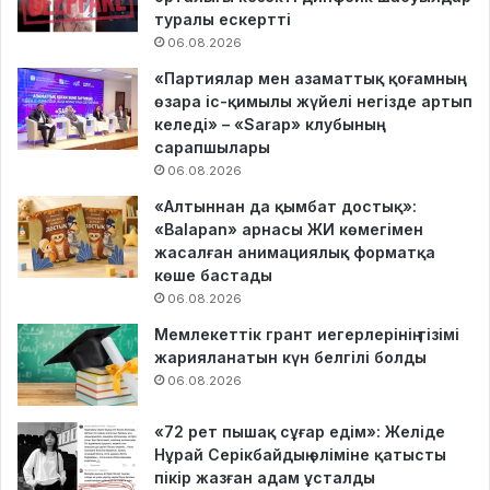
туралы ескертті
06.08.2026
«Партиялар мен азаматтық қоғамның
өзара іс-қимылы жүйелі негізде артып
келеді» – «Sarap» клубының
сарапшылары
06.08.2026
«Алтыннан да қымбат достық»:
«Balapan» арнасы ЖИ көмегімен
жасалған анимациялық форматқа
көше бастады
06.08.2026
Мемлекеттік грант иегерлерінің тізімі
жарияланатын күн белгілі болды
06.08.2026
«72 рет пышақ сұғар едім»: Желіде
Нұрай Серікбайдың өліміне қатысты
пікір жазған адам ұсталды