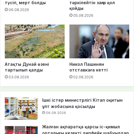
түсіп, мерт болды
тәркілейтін заңға қол
қойды
06.08.2026
05.08.2026
Атақты Дунай өзені
Никол Пашинян
тартылып қалды
отставкаға кетті
03.08.2026
02.08.2026
Ішкі істер министрлігі Кітап оқитын
ұлт жобасына қосылды
06.08.2026
Жалған ақпаратқа қарсы іс-қимыл
орталығы кезекті дипфейк шабуылдар