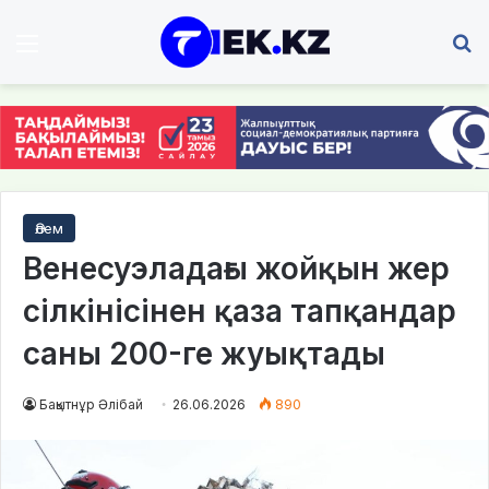
Мәзір
І
Әлем
Венесуэладағы жойқын жер
сілкінісінен қаза тапқандар
саны 200-ге жуықтады
Бақытнұр Әлібай
26.06.2026
890