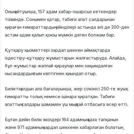
Оның айтуынша, 157 адам хабар-ошарсыз кеткендер
тізімінде. Сонымен қатар, табиғи апат салдарынан
қираған ғимараттардың үйінділері астында әлі де 200-ден
астам адам қалып қоюы мүмкін деген болжам бар.
Құтқару қызметтері зардап шеккен аймақтарда
іздестіру-құтқару жұмыстарын жалғастыруда. Алайда,
бұл жұмыстар жаппай қираулар мен зақымдалған
нысандардың тым көптігінен қиындап отыр.
Биліктің алдын ала бағалауынша, жер сілкінісі 250-ге жуық
ғимаратты толық немесе ішінара қиратқан. Табиғи
апаттың салдары шамамен үш мыңдай отбасыға әсер етті.
Бұған дейін билік өкілдері 164 адамның қаза тапқанын
және 971 адамның зардап шеккенін хабарлаған болатын,