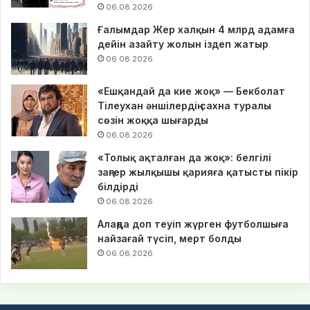
06.08.2026
Ғалымдар Жер халқын 4 млрд адамға
дейін азайту жолын іздеп жатыр
06.08.2026
«Ешқандай да кие жоқ» — Бекболат
Тілеухан әншілердің сахна туралы
сөзін жоққа шығарды
06.08.2026
«Толық ақталған да жоқ»: белгілі
заңгер жылқышы қарияға қатысты пікір
білдірді
06.08.2026
Алаңда доп теуіп жүрген футболшыға
найзағай түсіп, мерт болды
06.08.2026