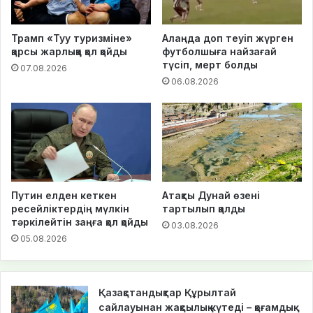
Трамп «Туу туризміне»
Алаңда доп теуіп жүрген
қарсы жарлыққа қол қойды
футболшыға найзағай
түсіп, мерт болды
07.08.2026
06.08.2026
Путин елден кеткен
Атақты Дунай өзені
ресейліктердің мүлкін
тартылып қалды
тәркілейтін заңға қол қойды
03.08.2026
05.08.2026
Қазақстандықтар Құрылтай
сайлауынан жақсылық күтеді – қоғамдық