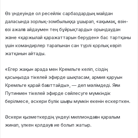
Өз үндеуінде ол ресейлік сарбаздардың майдан
даласында зорлық-зомбылыққа ұшырап, «ақымақ, өзін-
өзі ажалға айдаумен тең бұйрықтарды» орындаудан
және «қаржылай қаражаттарын беруден» бас тартқаны
үшін командирлер тарапынан сан түрлі қорлық көріп
жатқанын айтады.
«Егер жақын арада мен Кремльге келіп, сіздің
қасыңызда тікелей эфирде шықпасам, армия қаруын
Кремльге қарай бағыттайды», — деп мәлімдеді. Яғни
Путинмен тікелей эфирде сөйлесуге мүмкіндік
берілмесе, әскери бүлік шығуы мүмкін екенін ескерткен.
Әскери қызметкердің үндеуі миллиондаған қаралым
жинап, үлкен қолдауға ие болып жатыр.