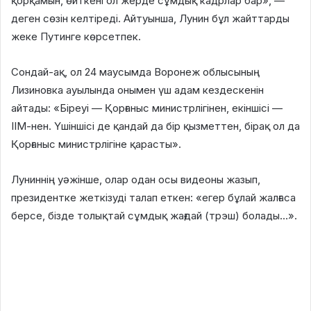
қорқамын, өйткені ол жерде сұмдық кадрлар бар», —
деген сөзін келтіреді. Айтуынша, Лунин бұл жайттарды
жеке Путинге көрсетпек.
Сондай-ақ, ол 24 маусымда Воронеж облысының
Лизиновка ауылында онымен үш адам кездескенін
айтады: «Біреуі — Қорғаныс министрлігінен, екіншісі —
ІІМ-нен. Үшіншісі де қандай да бір қызметтен, бірақ ол да
Қорғаныс министрлігіне қарасты».
Луниннің уәжінше, олар одан осы видеоны жазып,
президентке жеткізуді талап еткен: «егер бұлай жалғаса
берсе, бізде толықтай сұмдық жағдай (трэш) болады…».