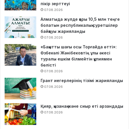
пікір зерттеуі
07.08.2026
Алматыда жүлде қоры 10,5 млн теңге
болатын республикалық суретшілер
байқауы жарияланды
07.08.2026
«Бақытты шағы осы Торғайда өтті»:
Өзбекәлі Жәнібековтің ұлы әкесі
туралы ешкім білмейтін құпиямен
бөлісті
07.08.2026
Грант иегерлерінің тізімі жарияланды
07.08.2026
Қияр, қызанақ және сиыр еті арзандады
07.08.2026