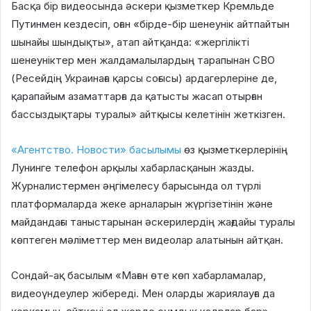
Басқа бір видеосында әскери қызметкер Кремльде
Путинмен кездесіп, оған «бірде-бір шенеунік айтпайтын
шынайы шындықты», атап айтқанда: «жергілікті
шенеуніктер мен жалдамалылардың тарапынан СВО
(Ресейдің Украинаға қарсы соғысы) ардагерлеріне де,
қарапайым азаматтарға да қатысты жасап отырған
бассыздықтары туралы» айтқысы келетінін жеткізген.
«Агентство. Новости» басылымы
өз қызметкерлерінің
Лунинге телефон арқылы хабарласқанын жазды.
Журналистермен әңгімелесу барысында ол түрлі
платформаларда жеке арналарын жүргізетінін және
майдандағы таныстарынан әскерилердің жағдайы туралы
көптеген мәліметтер мен видеолар алатынын айтқан.
Сондай-ақ басылым «Маған өте көп хабарламалар,
видеоүндеулер жібереді. Мен оларды жариялауға да