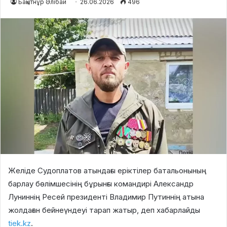
Бақытнұр Әлібай
26.06.2026
496
Желіде Судоплатов атындағы еріктілер батальонының
барлау бөлімшесінің бұрынғы командирі Александр
Луниннің Ресей президенті Владимир Путиннің атына
жолдаған бейнеүндеуі тарап жатыр, деп хабарлайды
tiek.kz
.