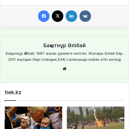
Facebook
X
LinkedIn
VKontakte
Бақытнұр Әлібай
Бақытнұр Әлібай. 1987 жылы дүниеге келген. Жоғары білімі бар.
2011 жылдан бері отандық БАҚ саласында еңбек етіп келеді
We
bsi
te
tiek.kz