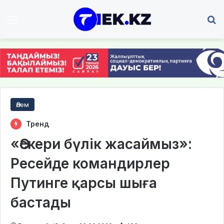
Мәзір
І
Әлем
Тренд
«Әскери бүлік жасаймыз»:
Ресейде командирлер
Путинге қарсы шыға
бастады