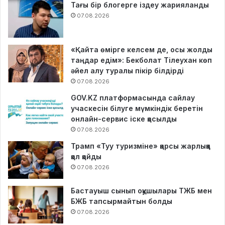
Тағы бір блогерге іздеу жарияланды
07.08.2026
«Қайта өмірге келсем де, осы жолды
таңдар едім»: Бекболат Тілеухан көп
әйел алу туралы пікір білдірді
07.08.2026
GOV.KZ платформасында сайлау
учаскесін білуге мүмкіндік беретін
онлайн-сервис іске қосылды
07.08.2026
Трамп «Туу туризміне» қарсы жарлыққа
қол қойды
07.08.2026
Бастауыш сынып оқушылары ТЖБ мен
БЖБ тапсырмайтын болды
07.08.2026