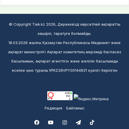
© Copyright Tiek.kz 2026, Дереккөзді көрсетпей ақпаратты
көшіріп, таратуға болмайды.
18.03.2026 жылғы Қазақстан Республикасы Мәдениет және
ақпарат министрлігі Ақпарат комитетінің мерзімді баспасөз
басылымын, ақпарат агенттігін және желілік басылымды
есепке қою туралы №KZ28VPY00144831 куәлігі берілген
Редакция
Байланыс
Facebook
YouTube
Instagram
Telegram
TikTok