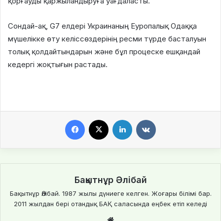
қорғауды қаржыландыруға уағдаласты.
Сондай-ақ, G7 елдері Украинаның Еуропалық Одаққа
мүшелікке өту келіссөздерінің ресми түрде басталуын
толық қолдайтындарын және бұл процеске ешқандай
кедергі жоқтығын растады.
Facebook
X
LinkedIn
VKontakte
Бақытнұр Әлібай
Бақытнұр Әлібай. 1987 жылы дүниеге келген. Жоғары білімі бар.
2011 жылдан бері отандық БАҚ саласында еңбек етіп келеді
We