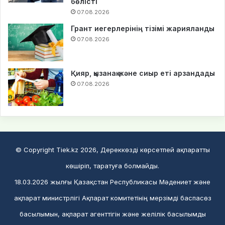
бөлісті
07.08.2026
Грант иегерлерінің тізімі жарияланды
07.08.2026
Қияр, қызанақ және сиыр еті арзандады
07.08.2026
© Copyright Tiek.kz 2026, Дереккөзді көрсетпей ақпаратты
көшіріп, таратуға болмайды.
18.03.2026 жылғы Қазақстан Республикасы Мәдениет және
ақпарат министрлігі Ақпарат комитетінің мерзімді баспасөз
басылымын, ақпарат агенттігін және желілік басылымды