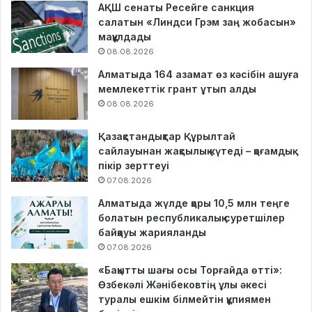
АҚШ сенаты Ресейге санкция
салатын «Линдси Грэм заң жобасын»
мақұлдады
08.08.2026
Алматыда 164 азамат өз кәсібін ашуға
мемлекеттік грант ұтып алды
08.08.2026
Қазақстандықтар Құрылтай
сайлауынан жақсылық күтеді – қоғамдық
пікір зерттеуі
07.08.2026
Алматыда жүлде қоры 10,5 млн теңге
болатын республикалық суретшілер
байқауы жарияланды
07.08.2026
«Бақытты шағы осы Торғайда өтті»:
Өзбекәлі Жәнібековтің ұлы әкесі
туралы ешкім білмейтін құпиямен