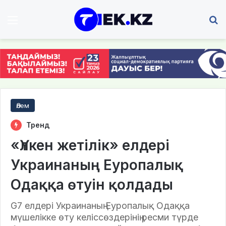
Мәзір
І
Әлем
Тренд
«Үлкен жетілік» елдері
Украинаның Еуропалық
Одаққа өтуін қолдады
G7 елдері Украинаның Еуропалық Одаққа
мүшелікке өту келіссөздерінің ресми түрде