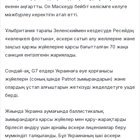
екенін аңғартты. Ол Мәскеуді бейбіт келісімге келуге
мәжбүрлеу керектігін атап өтті.
Ұлыбритания тарапы Зеленскиймен кездесуде Ресейдің
«көлеңкелі флотына», әскери сатып алу желілеріне және
заңсыз қаржы жүйелеріне қарсы бағытталған 70 жаңа
санкция енгізілгенін жариялады.
Сондай-ақ, G7 елдері Украинаға әуе қорғанысы
жүйелерін (соның ішінде Patriot зымырандарын) және
олардың ұстап алғыштарын жеткізуді жеделдетуге уаде
берді.
Жиында Украина аумағында баллистикалық
зымырандарға қарсы жүйелер мен қару-жарақтарды
бірлесіп өндіру үшін арнайы әскери лицензиялар беру
мүмкіндігі талқыланды. Бұл Украинаның ішкі әскери