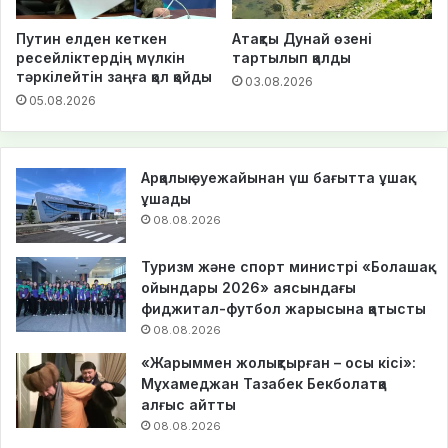
Путин елден кеткен
Атақты Дунай өзені
ресейліктердің мүлкін
тартылып қалды
тәркілейтін заңға қол қойды
03.08.2026
05.08.2026
Арқалық әуежайынан үш бағытта ұшақ
ұшады
08.08.2026
Туризм және спорт министрі «Болашақ
ойындары 2026» аясындағы
фиджитал-футбол жарысына қатысты
08.08.2026
«Жарыммен жолықтырған – осы кісі»:
Мұхамеджан Тазабек Бекболатқа
алғыс айтты
08.08.2026