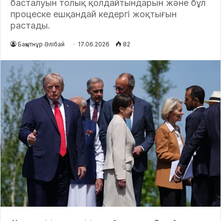
басталуын толық қолдайтындарын және бұл
процеске ешқандай кедергі жоқтығын
растады.
Бақытнұр Әлібай
17.06.2026
82