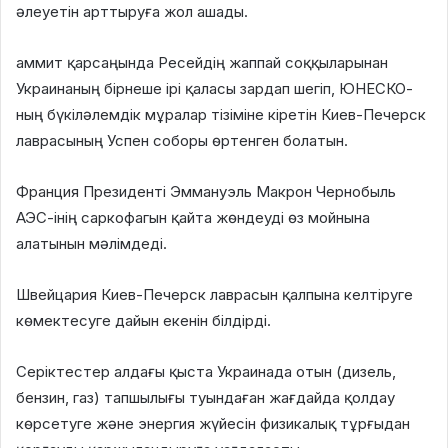
әлеуетін арттыруға жол ашады.
аммит қарсаңында Ресейдің жаппай соққыларынан
Украинаның бірнеше ірі қаласы зардап шегіп, ЮНЕСКО-
ның бүкіләлемдік мұралар тізіміне кіретін Киев-Печерск
лаврасының Успен соборы өртенген болатын.
Франция Президенті Эммануэль Макрон Чернобыль
АЭС-інің саркофагын қайта жөндеуді өз мойнына
алатынын мәлімдеді.
Швейцария Киев-Печерск лаврасын қалпына келтіруге
көмектесуге дайын екенін білдірді.
Серіктестер алдағы қыста Украинада отын (дизель,
бензин, газ) тапшылығы туындаған жағдайда қолдау
көрсетуге және энергия жүйесін физикалық тұрғыдан