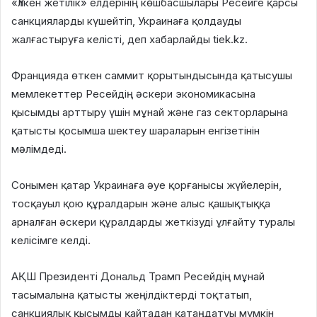
«Үлкен жетілік» елдерінің көшбасшылары Ресейге қарсы
санкцияларды күшейтіп, Украинаға қолдауды
жалғастыруға келісті, деп хабарлайды tiek.kz.
Францияда өткен саммит қорытындысында қатысушы
мемлекеттер Ресейдің әскери экономикасына
қысымды арттыру үшін мұнай және газ секторларына
қатысты қосымша шектеу шараларын енгізетінін
мәлімдеді.
Сонымен қатар Украинаға әуе қорғанысы жүйелерін,
тосқауыл қою құралдарын және алыс қашықтыққа
арналған әскери құралдарды жеткізуді ұлғайту туралы
келісімге келді.
АҚШ Президенті Дональд Трамп Ресейдің мұнай
тасымалына қатысты жеңілдіктерді тоқтатып,
санкциялық қысымды қайтадан қатаңдатуы мүмкін