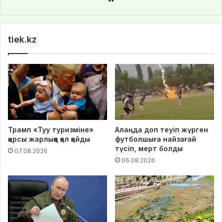
bsi
te
tiek.kz
Трамп «Туу туризміне»
Алаңда доп теуіп жүрген
қарсы жарлыққа қол қойды
футболшыға найзағай
түсіп, мерт болды
07.08.2026
06.08.2026