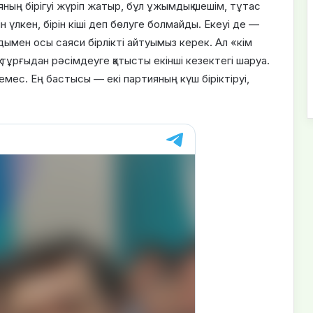
ның бірігуі жүріп жатыр, бұл ұжымдық шешім, тұтас
 үлкен, бірін кіші деп бөлуге болмайды. Екеуі де —
алдымен осы саяси бірлікті айтуымыз керек. Ал «кім
тұрғыдан рәсімдеуге қатысты екінші кезектегі шаруа.
емес. Ең бастысы — екі партияның күш біріктіруі,
.