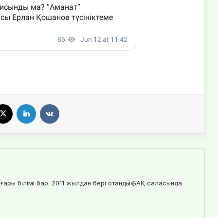
X
LinkedIn
VKontakte
ғары білімі бар. 2011 жылдан бері отандық БАҚ саласында