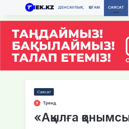
ДЕНСАУЛЫҚ
ҚОҒАМ
САЯСАТ
Саясат
Тренд
«Ақылға қонымс