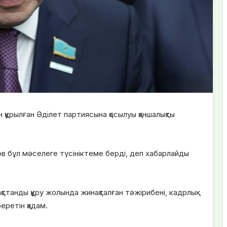
құрылған Әділет партиясына қосылуы қаншалықты
 бұл мәселеге түсініктеме берді, деп хабарлайды
қстанды құру жолында жинақталған тәжірибені, кадрлық
еретін қадам.