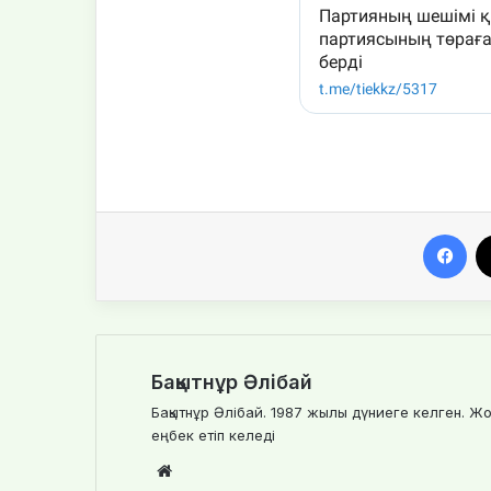
Facebook
Бақытнұр Әлібай
Бақытнұр Әлібай. 1987 жылы дүниеге келген. Жо
еңбек етіп келеді
We