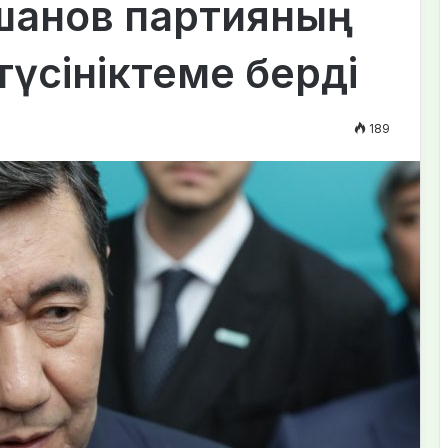
шанов партияның
түсініктеме берді
189