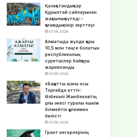
Қазақстандықтар
Құрылтай сайлауынан
жақсылық күтеді –
қоғамдық пікір зерттеуі
07.08.2026
Алматыда жүлде қоры
10,5 млн теңге болатын
республикалық
суретшілер байқауы
жарияланды
07.08.2026
«Бақытты шағы осы
Торғайда өтті»:
Өзбекәлі Жәнібековтің
ұлы әкесі туралы ешкім
білмейтін құпиямен
бөлісті
07.08.2026
Грант иегерлерінің