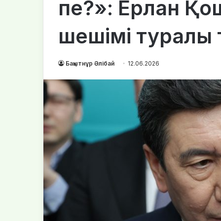
пе?»: Ерлан Қо
шешімі туралы 
Бақытнұр Әлібай
12.06.2026