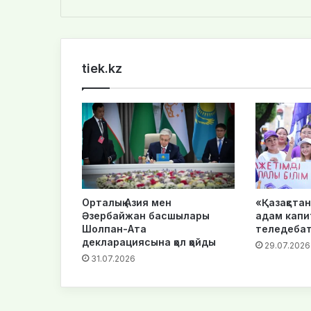
bsi
te
tiek.kz
Орталық Азия мен
«Қазақста
Әзербайжан басшылары
адам капи
Шолпан-Ата
теледебат
декларациясына қол қойды
29.07.2026
31.07.2026