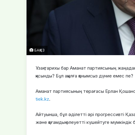
БАҚ.КЗ
Ұзақ тарихы бар Аманат партиясының жаңадан 
қисынды? Бұл ақылға қонымсыз дүние емес пе?
Аманат партиясының төрағасы Ерлан Қошанов
tiek.kz
.
Айтуынша, бұл әділетті әрі прогрессивті Қаза
және қоғамдық әлеуетті күшейтуге мүмкіндік б