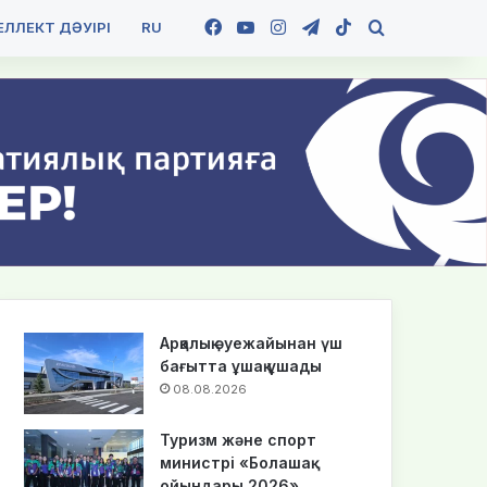
Facebook
YouTube
Instagram
Telegram
TikTok
Іздеу
ЛЛЕКТ ДӘУІРІ
RU
Арқалық әуежайынан үш
бағытта ұшақ ұшады
08.08.2026
Туризм және спорт
министрі «Болашақ
ойындары 2026»