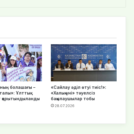
нның болашағы –
«Сайлау әділ өтуі тиіс!»:
талы»: Ұлттық
«Халық үні» тәуелсіз
 қорытындыланды
бақылаушылар тобы
28.07.2026