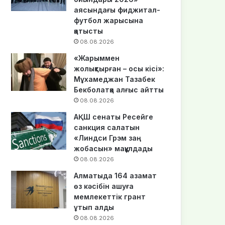
аясындағы фиджитал-
футбол жарысына
қатысты
08.08.2026
«Жарыммен
жолықтырған – осы кісі»:
Мұхамеджан Тазабек
Бекболатқа алғыс айтты
08.08.2026
АҚШ сенаты Ресейге
санкция салатын
«Линдси Грэм заң
жобасын» мақұлдады
08.08.2026
Алматыда 164 азамат
өз кәсібін ашуға
мемлекеттік грант
ұтып алды
08.08.2026