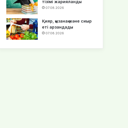
тізімі жарияланды
07.08.2026
Қияр, қызанақ және сиыр
еті арзандады
07.08.2026