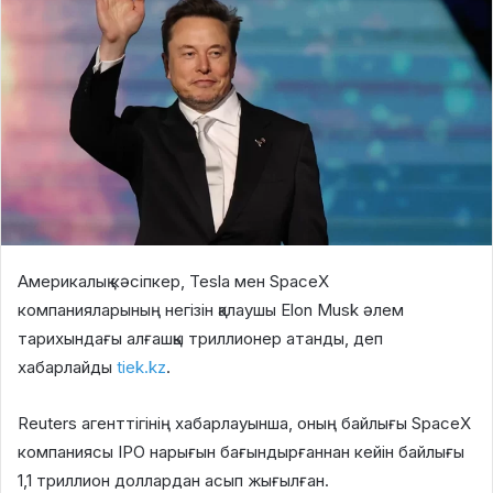
Америкалық кәсіпкер, Tesla мен SpaceX
компанияларының негізін қалаушы Elon Musk әлем
тарихындағы алғашқы триллионер атанды, деп
хабарлайды
tiek.kz
.
Reuters агенттігінің хабарлауынша, оның байлығы SpaceX
компаниясы ІРО нарығын бағындырғаннан кейін байлығы
1,1 триллион доллардан асып жығылған.