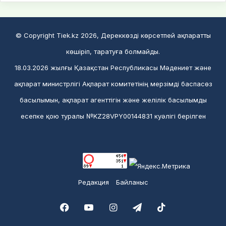
© Copyright Tiek.kz 2026, Дереккөзді көрсетпей ақпаратты
көшіріп, таратуға болмайды.
18.03.2026 жылғы Қазақстан Республикасы Мәдениет және
ақпарат министрлігі Ақпарат комитетінің мерзімді баспасөз
басылымын, ақпарат агенттігін және желілік басылымды
есепке қою туралы №KZ28VPY00144831 куәлігі берілген
Редакция
Байланыс
Facebook
YouTube
Instagram
Telegram
TikTok