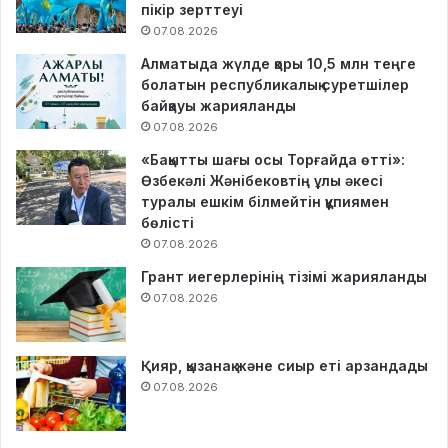
пікір зерттеуі
07.08.2026
Алматыда жүлде қоры 10,5 млн теңге
болатын республикалық суретшілер
байқауы жарияланды
07.08.2026
«Бақытты шағы осы Торғайда өтті»:
Өзбекәлі Жәнібековтің ұлы әкесі
туралы ешкім білмейтін құпиямен
бөлісті
07.08.2026
Грант иегерлерінің тізімі жарияланды
07.08.2026
Қияр, қызанақ және сиыр еті арзандады
07.08.2026