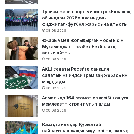
Туризм және спорт министрі «Болашақ
ойындары 2026» аясындағы
фиджитал-футбол жарысына қатысты
08.08.2026
«Жарыммен жолықтырған – осы кісі»:
Мұхамеджан Тазабек Бекболатқа
алғыс айтты
08.08.2026
АҚШ сенаты Ресейге санкция
салатын «Линдси Грэм заң жобасын»
мақұлдады
08.08.2026
Алматыда 164 азамат өз кәсібін ашуға
мемлекеттік грант ұтып алды
08.08.2026
Қазақстандықтар Құрылтай
сайлауынан жақсылық күтеді – қоғамдық