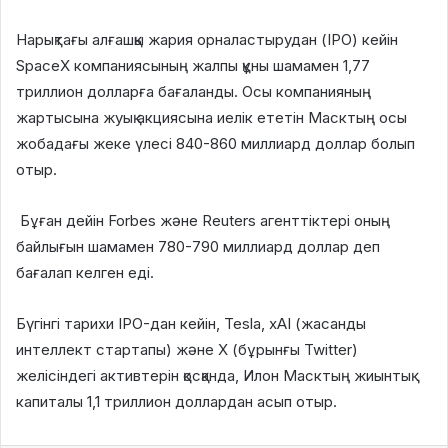
Нарықтағы алғашқы жария орналастырудан (IPO) кейін
SpaceX компаниясының жалпы құны шамамен 1,77
триллион долларға бағаланды. Осы компанияның
жартысына жуық акциясына иелік ететін Масктың осы
жобадағы жеке үлесі 840-860 миллиард доллар болып
отыр.
Бұған дейін Forbes және Reuters агенттіктері оның
байлығын шамамен 780-790 миллиард доллар деп
бағалап келген еді.
Бүгінгі тарихи IPO-дан кейін, Tesla, xAI (жасанды
интеллект стартапы) және X (бұрынғы Twitter)
желісіндегі активтерін қосқанда, Илон Масктың жиынтық
капиталы 1,1 триллион доллардан асып отыр.