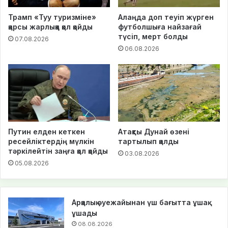
Трамп «Туу туризміне»
Алаңда доп теуіп жүрген
қарсы жарлыққа қол қойды
футболшыға найзағай
түсіп, мерт болды
07.08.2026
06.08.2026
Путин елден кеткен
Атақты Дунай өзені
ресейліктердің мүлкін
тартылып қалды
тәркілейтін заңға қол қойды
03.08.2026
05.08.2026
Арқалық әуежайынан үш бағытта ұшақ
ұшады
08.08.2026