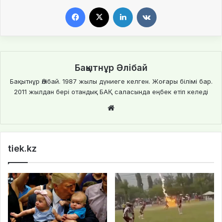
Facebook
X
LinkedIn
VKontakte
Бақытнұр Әлібай
Бақытнұр Әлібай. 1987 жылы дүниеге келген. Жоғары білімі бар.
2011 жылдан бері отандық БАҚ саласында еңбек етіп келеді
We
bsi
te
tiek.kz