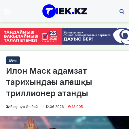
Мәзір
І
Әлем
Илон Маск адамзат
тарихындағы алғашқы
триллионер атанды
Бақытнұр Әлібай
12.06.2026
13 005