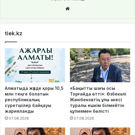
We
bsi
te
tiek.kz
Алматыда жүлде қоры 10,5
«Бақытты шағы осы
млн теңге болатын
Торғайда өтті»: Өзбекәлі
республикалық
Жәнібековтің ұлы әкесі
суретшілер байқауы
туралы ешкім білмейтін
жарияланды
құпиямен бөлісті
07.08.2026
07.08.2026