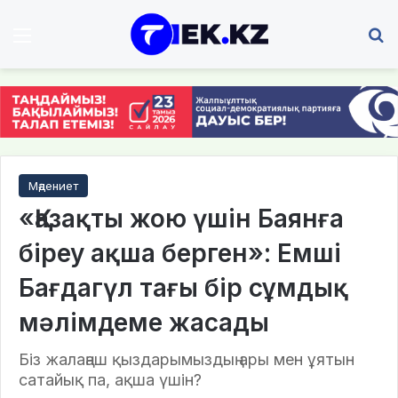
Мәзір
І
Мәдениет
«Қазақты жою үшін Баянға
біреу ақша берген»: Емші
Бағдагүл тағы бір сұмдық
мәлімдеме жасады
Біз жалаңаш қыздарымыздың ары мен ұятын
сатайық па, ақша үшін?