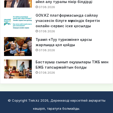
әйел алу туралы пікір білдірді
07.08.2026
GOV.KZ платформасында сайлау
учаскесін білуге мүмкіндік беретін
онлайн-сервис іске қосылды
07.08.2026
Трамп «Туу туризміне» қарсы
жарлыққа қол қойды
07.08.2026
Бастауыш сынып оқушылары ТЖБ мен
БЖБ тапсырмайтын болды
07.08.2026
© Copyright Tiek.kz 2026, Дереккөзді көрсетпей ақпаратты
көшіріп, таратуға болмайды.