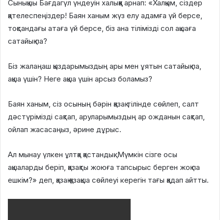
Сынықшы Бағдагүл үндеуін халыққа арнап: «Халқым, сіздер
қателеспеңіздер! Баян ханым жүз елу адамға үй берсе,
тоқсандағы атаға үй берсе, біз ана тілімізді сол ақшаға
сатайық па?
Біз жалаңаш қыздарымыздың ары мен ұятын сатайық па,
ақша үшін? Неге ақша үшін арсыз боламыз?
Баян ханым, сіз осының бәрін қазақ тілінде сөйлеп, салт
дәстүрімізді сақтап, аруларымыздың ар ожданын сақтап,
ойлап жасасаңыз, әрине дұрыс.
Ал мынау үлкен ұлтқа қастандық. Мүмкін сізге осы
ақшаларды беріп, қазақты жоюға тапсырыс берген жоқ па
ешкім?» деп, қазақ қазақша сөйлеуі керегін тағы қадап айтты.