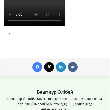
Facebook
X
LinkedIn
VKontakte
Бақытнұр Әлібай
Бақытнұр Әлібай. 1987 жылы дүниеге келген. Жоғары білімі
бар. 2011 жылдан бері отандық БАҚ саласында
еңбек етіп келеді