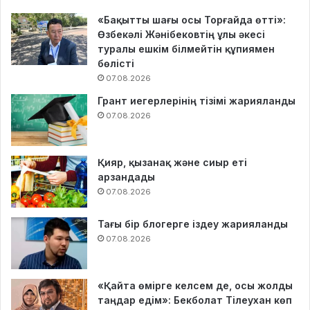
«Бақытты шағы осы Торғайда өтті»:
Өзбекәлі Жәнібековтің ұлы әкесі
туралы ешкім білмейтін құпиямен
бөлісті
07.08.2026
Грант иегерлерінің тізімі жарияланды
07.08.2026
Қияр, қызанақ және сиыр еті
арзандады
07.08.2026
Тағы бір блогерге іздеу жарияланды
07.08.2026
«Қайта өмірге келсем де, осы жолды
таңдар едім»: Бекболат Тілеухан көп