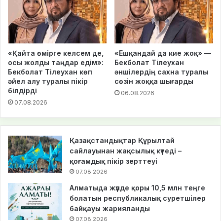
«Қайта өмірге келсем де,
«Ешқандай да кие жоқ» —
осы жолды таңдар едім»:
Бекболат Тілеухан
Бекболат Тілеухан көп
әншілердің сахна туралы
әйел алу туралы пікір
сөзін жоққа шығарды
білдірді
06.08.2026
07.08.2026
Қазақстандықтар Құрылтай
сайлауынан жақсылық күтеді –
қоғамдық пікір зерттеуі
07.08.2026
Алматыда жүлде қоры 10,5 млн теңге
болатын республикалық суретшілер
байқауы жарияланды
07.08.2026