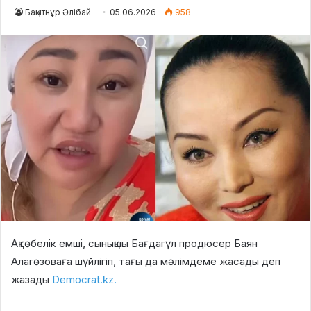
Бақытнұр Әлібай
05.06.2026
958
Ақтөбелік емші, сынықшы Бағдагүл продюсер Баян
Алагөзоваға шүйлігіп, тағы да мәлімдеме жасады деп
жазады
Democrat.kz.