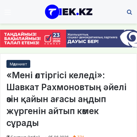
Мәзір
І
Мәдениет
«Мені өлтіргісі келеді»:
Шавкат Рахмоновтың әйелі
өзін қайын ағасы аңдып
жүргенін айтып көмек
сұрады