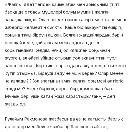
«Жалпы, әдеттегідей қайын ағам мен абысыным (тіпті
басқа да отбасы мүшелері болуы мүмкін) жалған
парақша ашқан. Олар әлі де тынышталар емес және мені
жібергісі келмейтін сияқты. Кеше бір аккаунтты өшіріп,
орнына тағы біреуін ашқан. Болған жағдайлардың бәрін
саралай келе, қайынағам мені аңдыған деген
қорытындыға келдім. Яғни, ол көлікпен соңымнан
жүрген, ал әйелі үйінде отырып сол аккаунттан түрлі
нәрсе жазған. Қазір тиісті органдарға жүгіндім, нәтижесін
күтіп отырмыз. Біреуді аңду не үшін керек? Олар менен
не қалады? Жол апатынан аман қалған соң мені өлтіргісі
келді ме? Бізде барлық дерек бар, камералар бар.
Мұның бәрі үшін қатаң жаза қарастырылған», – деп
жазды ол.
Гүлайым Рахмонова жазбасында өзіне қатысты барлық
дәлелдер мен бейнежазбалар бар екенін айтып,