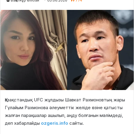
Бақытнұр Әлібай
05.06.2026
774
Қазақстандық UFC жұлдызы Шавкат Рахмоновтың жары
Гүлайым Рахмонова әлеуметтік желіде өзіне қатысты
жалған парақшалар ашылып, аңду болғанын мәлімдеді,
деп хабарлайды
ozgeris.info
сайты.