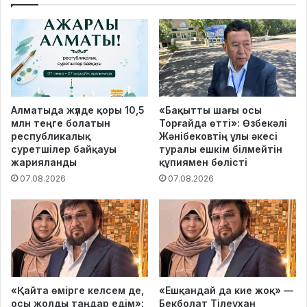
Алматыда жүлде қоры 10,5
«Бақытты шағы осы
млн теңге болатын
Торғайда өтті»: Өзбекәлі
республикалық
Жәнібековтің ұлы әкесі
суретшілер байқауы
туралы ешкім білмейтін
жарияланды
құпиямен бөлісті
07.08.2026
07.08.2026
«Қайта өмірге келсем де,
«Ешқандай да кие жоқ» —
осы жолды таңдар едім»:
Бекболат Тілеухан