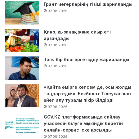
Грант иегерлерінің тізімі жарияланды
07.08.2026
Қияр, қызанақ және сиыр еті
арзандады
07.08.2026
Тағы бір блогерге іздеу жарияланды
07.08.2026
«Қайта өмірге келсем де, осы жолды
таңдар едім»: Бекболат Тілеухан көп
әйел алу туралы пікір білдірді
07.08.2026
GOV.KZ платформасында сайлау
учаскесін білуге мүмкіндік беретін
онлайн-сервис іске қосылды
07.08.2026