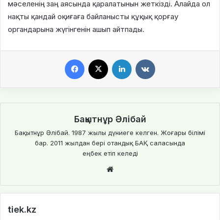
мәселенің заң аясында қаралатынын жеткізді. Алайда ол
нақты қандай оқиғаға байланысты құқық қорғау
органдарына жүгінгенін ашып айтпады.
Facebook
X
LinkedIn
VKontakte
Бақытнұр Әлібай
Бақытнұр Әлібай. 1987 жылы дүниеге келген. Жоғары білімі
бар. 2011 жылдан бері отандық БАҚ саласында
еңбек етіп келеді
We
bsi
te
tiek.kz