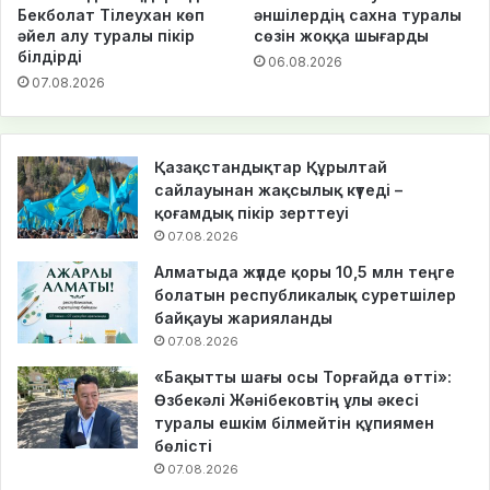
Бекболат Тілеухан көп
әншілердің сахна туралы
әйел алу туралы пікір
сөзін жоққа шығарды
білдірді
06.08.2026
07.08.2026
Қазақстандықтар Құрылтай
сайлауынан жақсылық күтеді –
қоғамдық пікір зерттеуі
07.08.2026
Алматыда жүлде қоры 10,5 млн теңге
болатын республикалық суретшілер
байқауы жарияланды
07.08.2026
«Бақытты шағы осы Торғайда өтті»:
Өзбекәлі Жәнібековтің ұлы әкесі
туралы ешкім білмейтін құпиямен
бөлісті
07.08.2026