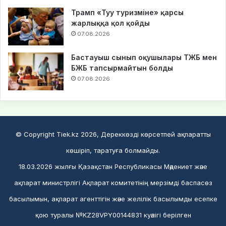
Трамп «Туу туризміне» қарсы
жарлыққа қол қойды
07.08.2026
Бастауыш сынып оқушылары ТЖБ мен
БЖБ тапсырмайтын болды
07.08.2026
© Copyright Tiek.kz 2026, Дереккөзді көрсетпей ақпаратты
көшіріп, таратуға болмайды.
18.03.2026 жылғы Қазақстан Республикасы Мәдениет және
ақпарат министрлігі Ақпарат комитетінің мерзімді баспасөз
басылымын, ақпарат агенттігін және желілік басылымды есепке
қою туралы №KZ28VPY00144831 куәлігі берілген