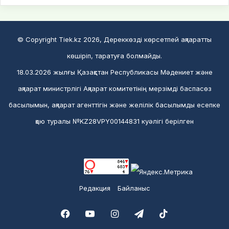
© Copyright Tiek.kz 2026, Дереккөзді көрсетпей ақпаратты
көшіріп, таратуға болмайды.
18.03.2026 жылғы Қазақстан Республикасы Мәдениет және
ақпарат министрлігі Ақпарат комитетінің мерзімді баспасөз
басылымын, ақпарат агенттігін және желілік басылымды есепке
қою туралы №KZ28VPY00144831 куәлігі берілген
Редакция
Байланыс
Facebook
YouTube
Instagram
Telegram
TikTok