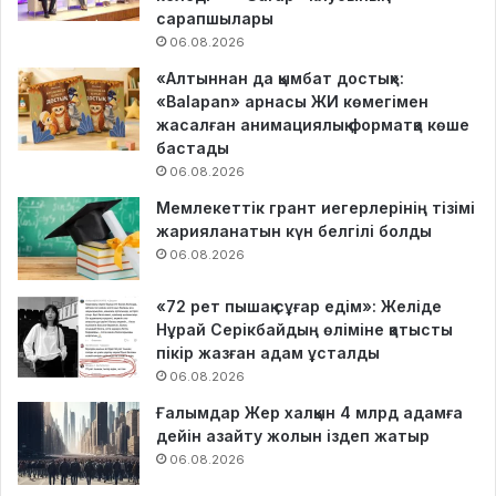
сарапшылары
06.08.2026
«Алтыннан да қымбат достық»:
«Balapan» арнасы ЖИ көмегімен
жасалған анимациялық форматқа көше
бастады
06.08.2026
Мемлекеттік грант иегерлерінің тізімі
жарияланатын күн белгілі болды
06.08.2026
«72 рет пышақ сұғар едім»: Желіде
Нұрай Серікбайдың өліміне қатысты
пікір жазған адам ұсталды
06.08.2026
Ғалымдар Жер халқын 4 млрд адамға
дейін азайту жолын іздеп жатыр
06.08.2026