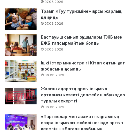
07.08.2026
Трамп «Туу туризміне» қарсы жарлыққа
қол қойды
07.08.2026
Бастауыш сынып оқушылары ТЖБ мен
БЖБ тапсырмайтын болды
07.08.2026
Ішкі істер министрлігі Кітап оқитын ұлт
жобасына қосылды
06.08.2026
Жалған ақпаратқа қарсы іс-қимыл
орталығы кезекті дипфейк шабуылдар
туралы ескертті
06.08.2026
«Партиялар мен азаматтық қоғамның
өзара іс-қимылы жүйелі негізде артып
келеді» – «Sarap» клубының