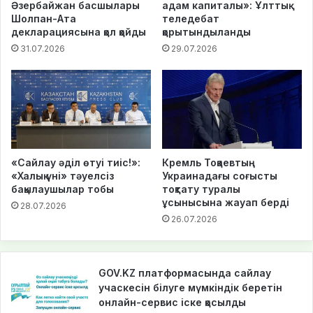
Әзербайжан басшылары
адам капиталы»: Ұлттық
Шолпан-Ата
теледебат
декларациясына қол қойды
қорытындыланды
31.07.2026
29.07.2026
«Сайлау әділ өтуі тиіс!»:
Кремль Тоқаевтың
«Халық үні» тәуелсіз
Украинадағы соғысты
бақылаушылар тобы
тоқтату туралы
ұсынысына жауап берді
28.07.2026
26.07.2026
GOV.KZ платформасында сайлау
учаскесін білуге мүмкіндік беретін
онлайн-сервис іске қосылды