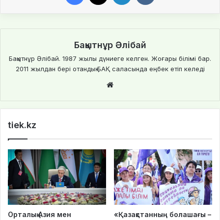
Бақытнұр Әлібай
Бақытнұр Әлібай. 1987 жылы дүниеге келген. Жоғары білімі бар.
2011 жылдан бері отандық БАҚ саласында еңбек етіп келеді
We
bsi
te
tiek.kz
Орталық Азия мен
«Қазақстанның болашағы –