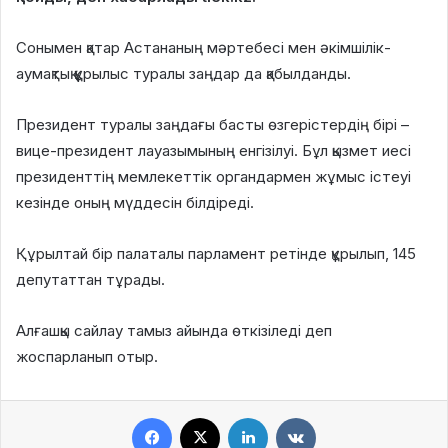
Сонымен қатар Астананың мәртебесі мен әкімшілік-
аумақтық құрылыс туралы заңдар да қабылданды.
Президент туралы заңдағы басты өзгерістердің бірі –
вице-президент лауазымының енгізілуі. Бұл қызмет иесі
президенттің мемлекеттік органдармен жұмыс істеуі
кезінде оның мүддесін білдіреді.
Құрылтай бір палаталы парламент ретінде құрылып, 145
депутаттан тұрады.
Алғашқы сайлау тамыз айында өткізіледі деп
жоспарланып отыр.
Facebook
X
LinkedIn
VKontakte