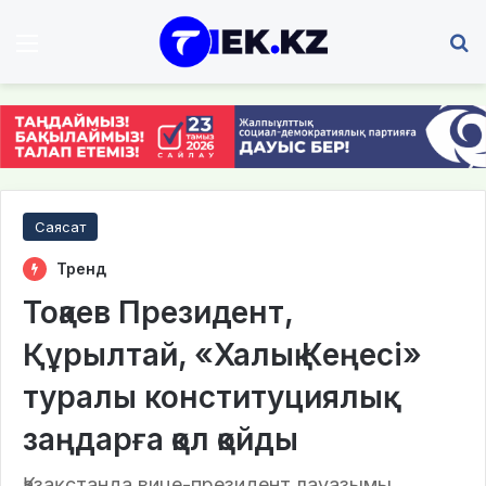
Мәзір
І
Саясат
Тренд
Тоқаев Президент,
Құрылтай, «Халық Кеңесі»
туралы конституциялық
заңдарға қол қойды
Қазақстанда вице-президент лауазымы