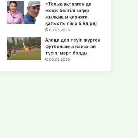
«Толық ақталған да
жоқ»: белгілі заңгер
жылқышы қарияға
қатысты пікір білдірді
06.08.2026
Алаңда доп теуіп жүрген
футболшыға найзағай
түсіп, мерт болды
06.08.2026