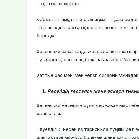
тоқтатуға шақырды.
«Соғыстан шығудан қорықпаңыз — қазір сізден
тәуелсіздігін сақтап қалды және кез келген б
береді».
Зеленский өз хатында жоғарыда айтылған шартта
тұстарына, соғыстың болашағына және Украина
Хаттың бас мәні мен негізгі ойларын мынадай
Ресейдің геосаяси және әскери тығыр
Зеленский Ресейдің «ұлы держава» мәртебес
сынға алды:
Тәуелділік: Ресей өз тарихында тұңғыш рет ә
жалтақтауға мәжбүр болғанын және қазіргі уа