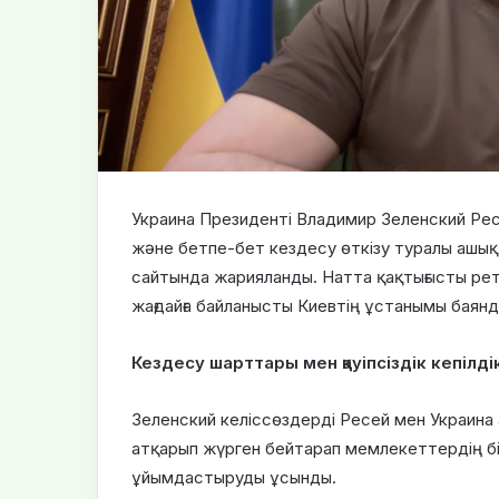
Украина Президенті Владимир Зеленский Ре
және бетпе-бет кездесу өткізу туралы ашық
сайтында жарияланды. Hатта қақтығысты рет
жағдайға байланысты Киевтің ұстанымы баянда
Кездесу шарттары мен қауіпсіздік кепілді
Зеленский келіссөздерді Ресей мен Украина
атқарып жүрген бейтарап мемлекеттердің б
ұйымдастыруды ұсынды.