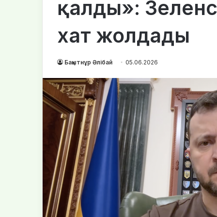
қалды»: Зеленс
хат жолдады
Бақытнұр Әлібай
05.06.2026