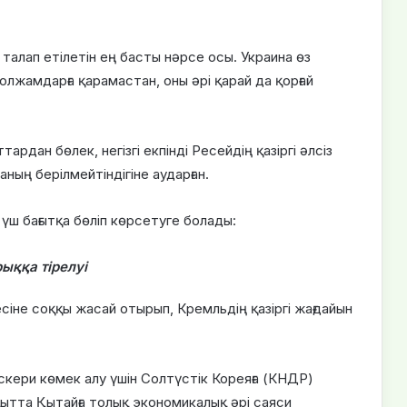
 талап етілетін ең басты нәрсе осы. Украина өз
олжамдарға қарамастан, оны әрі қарай да қорғай
рдан бөлек, негізгі екпінді Ресейдің қазіргі әлсіз
ның берілмейтіндігіне аударған.
 үш бағытқа бөліп көрсетуге болады:
ыққа тірелуі
іне соққы жасай отырып, Кремльдің қазіргі жағдайын
скери көмек алу үшін Солтүстік Кореяға (КНДР)
қытта Қытайға толық экономикалық әрі саяси