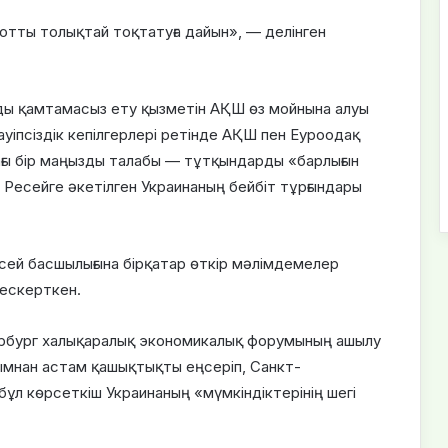
отты толықтай тоқтатуға дайын», — делінген
ды қамтамасыз ету қызметін АҚШ өз мойнына алуы
уіпсіздік кепілгерлері ретінде АҚШ пен Еуроодақ
ағы бір маңызды талабы — тұтқындарды «барлығын
Ресейге әкетілген Украинаның бейбіт тұрғындары
есей басшылығына бірқатар өткір мәлімдемелер
 ескерткен.
ербург халықаралық экономикалық форумының ашылу
ымнан астам қашықтықты еңсеріп, Санкт-
бұл көрсеткіш Украинаның «мүмкіндіктерінің шегі