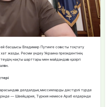
сей басшысы Владимир Путинге соғысты тоқтату
 хат жазды. Ресми үндеу Украина президентінің
теудің нақты шарттары мен майдандағы қазіргі
лған.
ктері
 арасындағы делдалдық миссияларды дәстүрлі түрде
ірінде — Швейцария, Түркия немесе Араб елдерінде