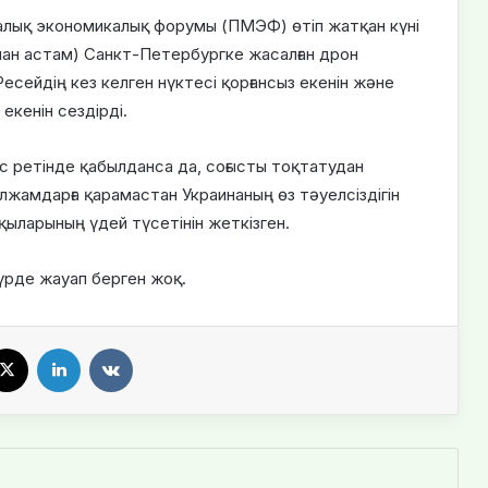
алық экономикалық форумы (ПМЭФ) өтіп жатқан күні
нан астам) Санкт-Петербургке жасалған дрон
Ресейдің кез келген нүктесі қорғансыз екенін және
екенін сездірді.
с ретінде қабылданса да, соғысты тоқтатудан
лжамдарға қарамастан Украинаның өз тәуелсіздігін
ққыларының үдей түсетінін жеткізген.
үрде жауап берген жоқ.
X
LinkedIn
VKontakte