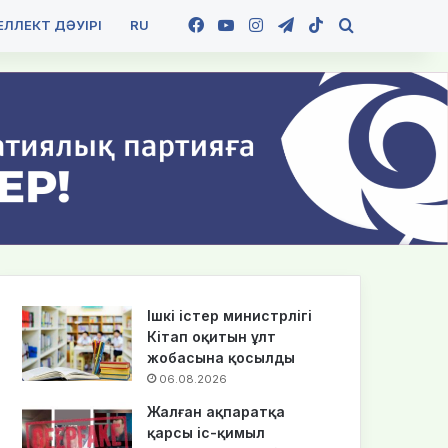
Facebook
YouTube
Instagram
Telegram
TikTok
Іздеу
ЛЛЕКТ ДӘУІРІ
RU
Ішкі істер министрлігі
Кітап оқитын ұлт
жобасына қосылды
06.08.2026
Жалған ақпаратқа
қарсы іс-қимыл