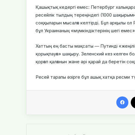
Қашықтық кедергі емес: Петербург халықар
ресейлік тылдың тереңіндегі (1000 шақырым
соққыларын мысалға келтірді. Бұл арқылы ол 
бұл Украинаның «мүмкіндіктерінің шегі емес» 
Хаттың ең басты мақсаты — Путинді «жеңілі
қорықпауға» шақыру. Зеленский кез келген бо
қорғап қалғанын және әрі қарай да беретін со
Ресей тарапы әзірге бұл ашық хатқа ресми т
Facebook