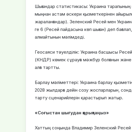
Шығындар статистикасы: Украина тарапының
мыңнан астам әскери қызметкерінен айырылғ
жараланғандар). Зеленский Ресей мен Украин
ге 6 (Ресей пайдасына көп шығын) деп бағала
алмайтынын мәлімдеді.
Геосаяси тәуелділік: Украина басшысы Ресей
(КНДР) көмек сұрауға мәжбүр болғанын және қ
алға тартты.
Барлау мәліметтері: Украина барлау қызметі
2028 жылдарға дейін созу жоспарларын, сонд
тарту сценарийлерін қарастырып жатыр.
«Соғыстан шығудан қорықпаңыз»
Хаттың соңында Владимир Зеленский Ресей 