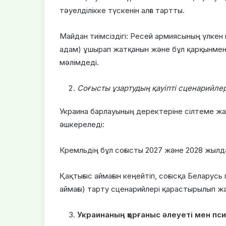
тәуелділікке түскенін алға тартты.
Майдан тиімсіздігі: Ресей армиясының үлкен
адам) ұшырап жатқанын және бұл қарқынмен
мәлімдеді.
Соғысты ұзартудың қауіпті сценарийлер
Украина барлауының деректеріне сілтеме жа
әшкереледі:
Кремльдің бұл соғысты 2027 және 2028 жылда
Қақтығыс аймағын кеңейтіп, соғысқа Беларус
аймағы) тарту сценарийлері қарастырылып ж
Украинаның қорғаныс әлеуеті мен пси