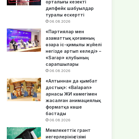
орталығы кезекті
дипфейк шабуылдар
туралы ескертті
06.08.2026
«Партиялар мен
азаматтық қоғамның
өзара іс-қимылы жүйелі
негізде артып келеді» –
«Sarap» клубының
сарапшылары
06.08.2026
«Алтыннан да қымбат
достық»: «Balapan»
арнасы ЖИ көмегімен
жасалған анимациялық
форматқа көше
бастады
06.08.2026
Мемлекеттік грант
иегерлерінің тізімі