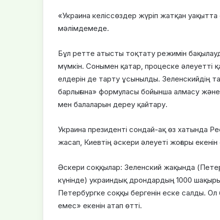
«Украина келіссөздер жүріп жатқан уақытта 
мәлімдемеде.
Бұл ретте атысты тоқтату режимін бақылау
мүмкін. Сонымен қатар, процеске әлеуетті қа
елдерін де тарту ұсынылды. Зеленскийдің т
барлығына» формуласы бойынша алмасу және 
мен балаларын дереу қайтару.
Украина президенті сондай-ақ өз хатында Р
жасап, Киевтің әскери әлеуеті жоғары екенін
Әскери соққылар: Зеленский жақында (Пет
күнінде) украиндық дрондардың 1000 шақыр
Петербургке соққы бергенін еске салды. Ол 
емес» екенін атап өтті.