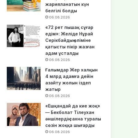
жарияланатын күн
белгілі болды
06.08.2026
«72 рет пышақ сұғар
едім»: Желіде Нұрай
Серікбайдың өліміне
қатысты пікір жазған
адам ұсталды
06.08.2026
Ғалымдар Жер халқын
4 млрд адамға дейін
азайту жолын іздеп
жатыр
06.08.2026
«Ешқандай да кие жоқ»
— Бекболат Тілеухан
әншілердің сахна туралы
сөзін жоққа шығарды
06.08.2026