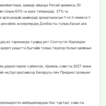
 мәліметінше, мамыр айында Ресей армиясы 30
ан (оның 63%-ы қаза тапқандар, 37%-ы
а арасындағы шығындар арақатынасын 1-ге 5 немесе 1-
п, ресейлік әскерлердің Донбасты толық басып ала
дің өз тарихында тұңғыш рет Солтүстік Кореядан
азіргі уақытта Қытайға толық тәуелді болып қалғанын
нің деректеріне сүйенсек, Кремль соғысты 2027 және
ай-ақ бұл қақтығысқа Беларусь пен Приднестровьені
президентін амбициялардан бас тартып, соғысты