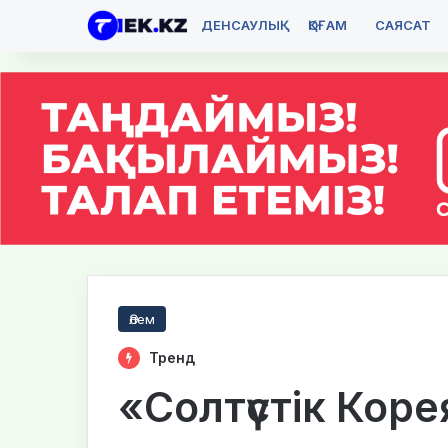
ДЕНСАУЛЫҚ
ҚОҒАМ
САЯСАТ
Әлем
Тренд
«Солтүстік Корея