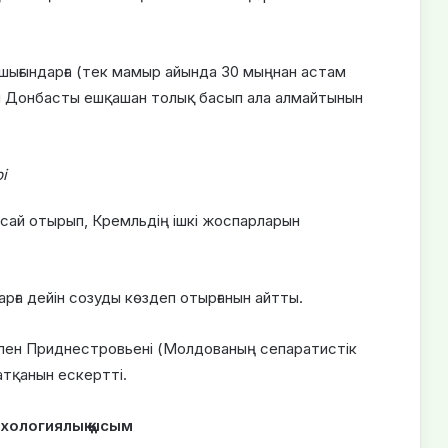
 шығындарға (тек мамыр айында 30 мыңнан астам
 Донбасты ешқашан толық басып ала алмайтынын
і
сай отырып, Кремльдің ішкі жоспарларын
рға дейін созуды көздеп отырғанын айтты.
ь пен Приднестровьені (Молдованың сепаратистік
атқанын ескертті.
хологиялық қысым