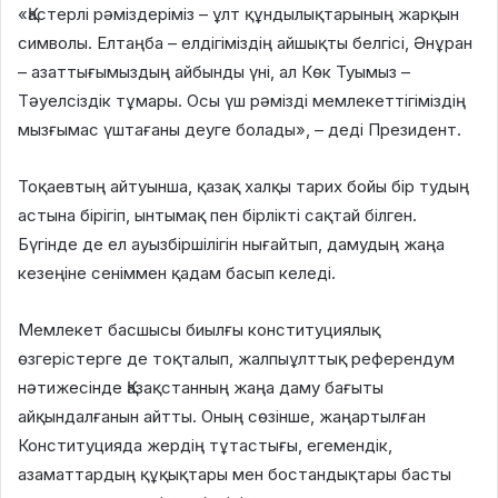
«Қастерлі рәміздеріміз – ұлт құндылықтарының жарқын
символы. Елтаңба – елдігіміздің айшықты белгісі, Әнұран
– азаттығымыздың айбынды үні, ал Көк Туымыз –
Тәуелсіздік тұмары. Осы үш рәмізді мемлекеттігіміздің
мызғымас үштағаны деуге болады», – деді Президент.
Тоқаевтың айтуынша, қазақ халқы тарих бойы бір тудың
астына бірігіп, ынтымақ пен бірлікті сақтай білген.
Бүгінде де ел ауызбіршілігін нығайтып, дамудың жаңа
кезеңіне сеніммен қадам басып келеді.
Мемлекет басшысы биылғы конституциялық
өзгерістерге де тоқталып, жалпыұлттық референдум
нәтижесінде Қазақстанның жаңа даму бағыты
айқындалғанын айтты. Оның сөзінше, жаңартылған
Конституцияда жердің тұтастығы, егемендік,
азаматтардың құқықтары мен бостандықтары басты