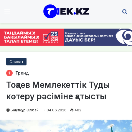
Мәзір
І
Саясат
Тренд
Тоқаев Мемлекеттік Туды
көтеру рәсіміне қатысты
Бақытнұр Әлібай
04.06.2026
402