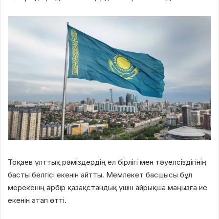
Тоқаев ұлттық рәміздердің ел бірлігі мен тәуелсіздігінің
басты белгісі екенін айтты. Мемлекет басшысы бұл
мерекенің әрбір қазақстандық үшін айрықша маңызға ие
екенін атап өтті.