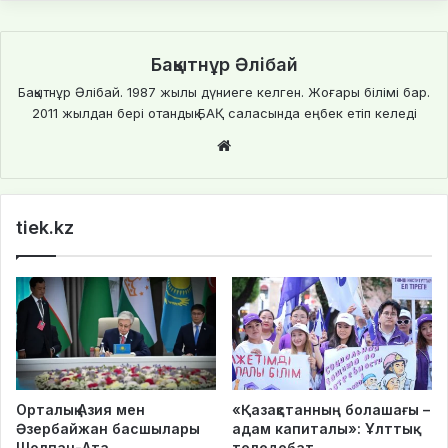
Бақытнұр Әлібай
Бақытнұр Әлібай. 1987 жылы дүниеге келген. Жоғары білімі бар.
2011 жылдан бері отандық БАҚ саласында еңбек етіп келеді
We
bsi
te
tiek.kz
Орталық Азия мен
«Қазақстанның болашағы –
Әзербайжан басшылары
адам капиталы»: Ұлттық
Шолпан-Ата
теледебат