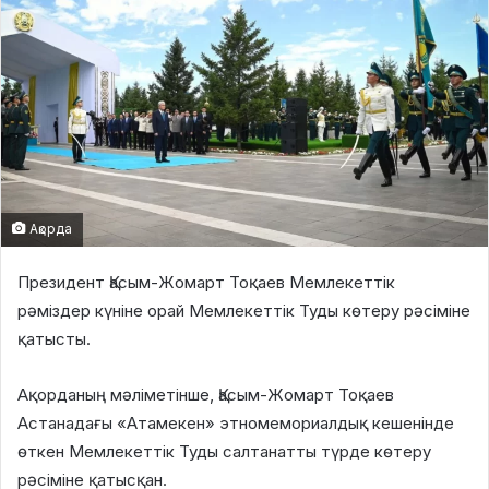
Ақорда
Президент Қасым-Жомарт Тоқаев Мемлекеттік
рәміздер күніне орай Мемлекеттік Туды көтеру рәсіміне
қатысты.
Ақорданың мәліметінше, Қасым-Жомарт Тоқаев
Астанадағы «Атамекен» этномемориалдық кешенінде
өткен Мемлекеттік Туды салтанатты түрде көтеру
рәсіміне қатысқан.