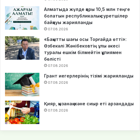
Алматыда жүлде қоры 10,5 млн теңге
болатын республикалық суретшілер
байқауы жарияланды
07.08.2026
«Бақытты шағы осы Торғайда өтті»:
Өзбекәлі Жәнібековтің ұлы әкесі
туралы ешкім білмейтін құпиямен
бөлісті
07.08.2026
Грант иегерлерінің тізімі жарияланды
07.08.2026
Қияр, қызанақ және сиыр еті арзандады
07.08.2026