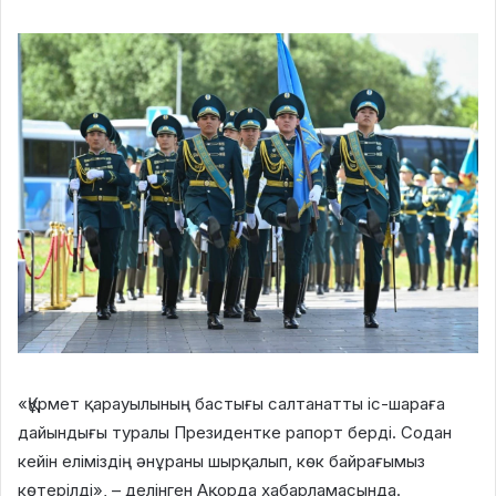
«Құрмет қарауылының бастығы салтанатты іс-шараға
дайындығы туралы Президентке рапорт берді. Содан
кейін еліміздің әнұраны шырқалып, көк байрағымыз
көтерілді», – делінген Ақорда хабарламасында.