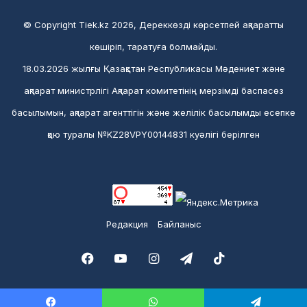
© Copyright Tiek.kz 2026, Дереккөзді көрсетпей ақпаратты
көшіріп, таратуға болмайды.
18.03.2026 жылғы Қазақстан Республикасы Мәдениет және
ақпарат министрлігі Ақпарат комитетінің мерзімді баспасөз
басылымын, ақпарат агенттігін және желілік басылымды есепке
қою туралы №KZ28VPY00144831 куәлігі берілген
Редакция
Байланыс
Facebook
YouTube
Instagram
Telegram
TikTok