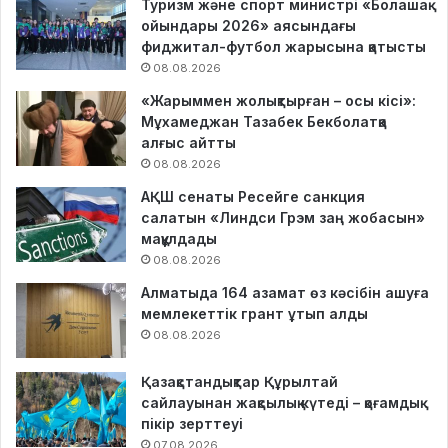
Туризм және спорт министрі «Болашақ
ойындары 2026» аясындағы
фиджитал-футбол жарысына қатысты
08.08.2026
«Жарыммен жолықтырған – осы кісі»:
Мұхамеджан Тазабек Бекболатқа
алғыс айтты
08.08.2026
АҚШ сенаты Ресейге санкция
салатын «Линдси Грэм заң жобасын»
мақұлдады
08.08.2026
Алматыда 164 азамат өз кәсібін ашуға
мемлекеттік грант ұтып алды
08.08.2026
Қазақстандықтар Құрылтай
сайлауынан жақсылық күтеді – қоғамдық
пікір зерттеуі
07.08.2026