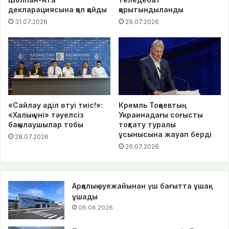
декларациясына қол қойды
қорытындыланды
31.07.2026
29.07.2026
«Сайлау әділ өтуі тиіс!»:
Кремль Тоқаевтың
«Халық үні» тәуелсіз
Украинадағы соғысты
бақылаушылар тобы
тоқтату туралы
ұсынысына жауап берді
28.07.2026
26.07.2026
Арқалық әуежайынан үш бағытта ұшақ
ұшады
08.08.2026