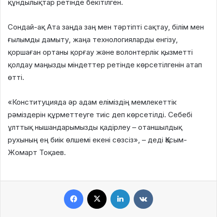
құндылықтар ретінде бекітілген.
Сондай-ақ Ата заңда заң мен тәртіпті сақтау, білім мен
ғылымды дамыту, жаңа технологияларды енгізу,
қоршаған ортаны қорғау және волонтерлік қызметті
қолдау маңызды міндеттер ретінде көрсетілгенін атап
өтті.
«Конституцияда әр адам еліміздің мемлекеттік
рәміздерін құрметтеуге тиіс деп көрсетілді. Себебі
ұлттық нышандарымызды қадірлеу – отаншылдық
рухының ең биік өлшемі екені сөзсіз», – деді Қасым-
Жомарт Тоқаев.
Facebook
X
LinkedIn
VKontakte